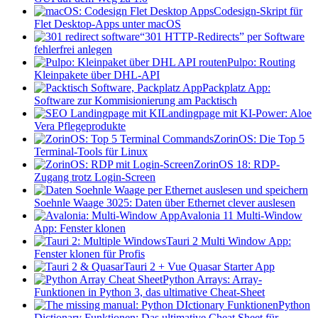
Codesign-Skript für
Flet Desktop-Apps unter macOS
“301 HTTP-Redirects” per Software
fehlerfrei anlegen
Pulpo: Routing
Kleinpakete über DHL-API
Packplatz App:
Software zur Kommisionierung am Packtisch
Landingpage mit KI-Power: Aloe
Vera Pflegeprodukte
ZorinOS: Die Top 5
Terminal-Tools für Linux
ZorinOS 18: RDP-
Zugang trotz Login-Screen
Soehnle Waage 3025: Daten über Ethernet clever auslesen
Avalonia 11 Multi-Window
App: Fenster klonen
Tauri 2 Multi Window App:
Fenster klonen für Profis
Tauri 2 + Vue Quasar Starter App
Python Arrays: Array-
Funktionen in Python 3, das ultimative Cheat-Sheet
Python
Dictionary Funktionen: Das ultimative Cheat Sheet für