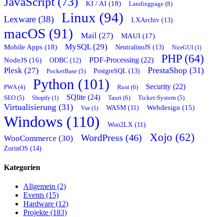
JavaScript (73)
KI / AI (18)
Landingpage (8)
Linux (94)
Lexware (38)
LXArchiv (13)
macOS (91)
Mail (27)
MAUI (17)
MySQL (29)
Mobile Apps (18)
NeutralinoJS (13)
NiceGUI (1)
PHP (64)
PDF-Processing (22)
NodeJS (16)
ODBC (12)
PrestaShop (31)
Plesk (27)
PostgreSQL (13)
PocketBase (5)
Python (101)
Security (22)
Rust (6)
PWA (4)
SQlite (24)
Tauri (6)
SEO (5)
Shopify (1)
Ticket-System (5)
Virtualisierung (31)
Webdesign (15)
WASM (11)
Vue (1)
Windows (110)
Woo2LX (11)
Xojo (62)
WordPress (46)
WooCommerce (30)
ZorinOS (14)
Kategorien
Allgemein (2)
Events (15)
Hardware (12)
Projekte (183)