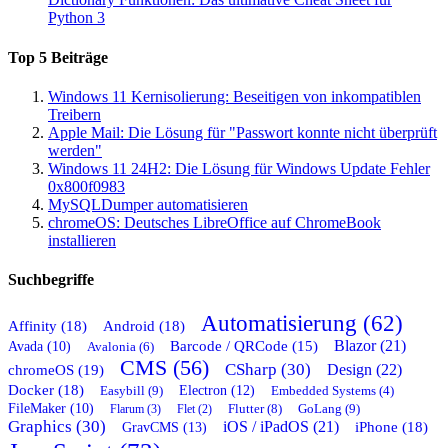
Python 3
Top 5 Beiträge
Windows 11 Kernisolierung: Beseitigen von inkompatiblen
Treibern
Apple Mail: Die Lösung für "Passwort konnte nicht überprüft
werden"
Windows 11 24H2: Die Lösung für Windows Update Fehler
0x800f0983
MySQLDumper automatisieren
chromeOS: Deutsches LibreOffice auf ChromeBook
installieren
Suchbegriffe
Automatisierung (62)
Affinity (18)
Android (18)
Blazor (21)
Barcode / QRCode (15)
Avada (10)
Avalonia (6)
CMS (56)
CSharp (30)
chromeOS (19)
Design (22)
Docker (18)
Easybill (9)
Electron (12)
Embedded Systems (4)
FileMaker (10)
Flutter (8)
GoLang (9)
Flarum (3)
Flet (2)
Graphics (30)
iOS / iPadOS (21)
GravCMS (13)
iPhone (18)