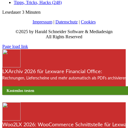
Tipps, Tricks, Hacks (248)
Lesedauer
3
Minuten
Impressum
|
Datenschutz
|
Cookies
©2025 by Harald Schneider Software & Mediadesign
All Rights Reserved
Page load link
LXArchiv 2026 für Lexware Financial Office:
Rechnungen, Lieferscheine und mehr automatisch als PDFs archivieren. 
Kostenlos testen
Woo2LX 2026: WooCommerce Schnittstelle für Lexware