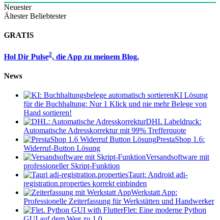
Neuester
Ältester
Beliebtester
GRATIS
2
Hol Dir Pulse
, die App zu meinem Blog.
News
KI Lösung
für die Buchhaltung: Nur 1 Klick und nie mehr Belege von
Hand sortieren!
DHL Labeldruck:
Automatische Adresskorrektur mit 99% Trefferquote
PrestaShop 1.6:
Widerruf-Button Lösung
Versandsoftware mit
professioneller Skript-Funktion
Tauri: Android adi-
registration.properties korrekt einbinden
Werkstatt App:
Professionelle Zeiterfassung für Werkstätten und Handwerker
Flet: Eine moderne Python
GUI auf dem Weg zu 1.0