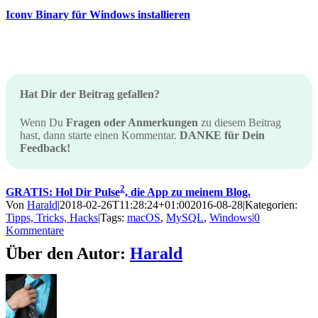
Iconv Binary für Windows installieren
Hat Dir der Beitrag gefallen?
Wenn Du
Fragen oder Anmerkungen
zu diesem Beitrag
hast, dann starte einen Kommentar.
DANKE für Dein
Feedback!
2
GRATIS: Hol Dir Pulse
, die App zu meinem Blog.
Von
Harald
|
2018-02-26T11:28:24+01:00
2016-08-28
|
Kategorien:
Tipps, Tricks, Hacks
|
Tags:
macOS
,
MySQL
,
Windows
|
0
Kommentare
Über den Autor:
Harald