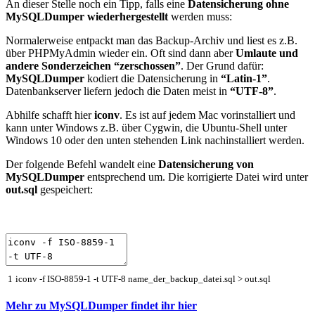
An dieser Stelle noch ein Tipp, falls eine
Datensicherung ohne
MySQLDumper wiederhergestellt
werden muss:
Normalerweise entpackt man das Backup-Archiv und liest es z.B.
über PHPMyAdmin wieder ein. Oft sind dann aber
Umlaute und
andere Sonderzeichen “zerschossen”
. Der Grund dafür:
MySQLDumper
kodiert die Datensicherung in
“Latin-1”
.
Datenbankserver liefern jedoch die Daten meist in
“UTF-8”
.
Abhilfe schafft hier
iconv
. Es ist auf jedem Mac vorinstalliert und
kann unter Windows z.B. über Cygwin, die Ubuntu-Shell unter
Windows 10 oder den unten stehenden Link nachinstalliert werden.
Der folgende Befehl wandelt eine
Datensicherung von
MySQLDumper
entsprechend um. Die korrigierte Datei wird unter
out.sql
gespeichert:
1
iconv
-
f
ISO
-
8859
-
1
-
t
UTF
-
8
name_der_backup_datei
.
sql
>
out
.
sql
Mehr zu MySQLDumper findet ihr hier