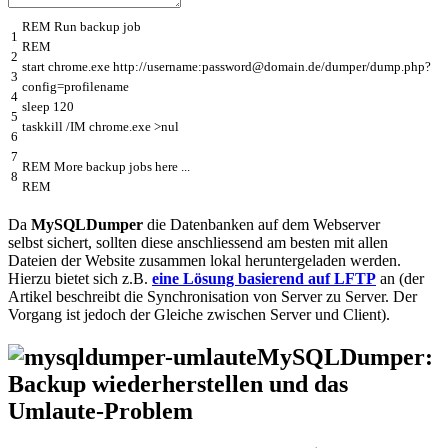
REM
Run
backup
job
1
REM
2
start
chrome
.
exe
http
:
//username:password@domain.de/dumper/dump.php?
3
config=profilename
4
sleep
120
5
taskkill
/
IM
chrome
.
exe
>
nul
6
7
REM
More
backup
jobs
here
.
.
.
8
REM
Da
MySQLDumper
die Datenbanken auf dem Webserver
selbst sichert, sollten diese anschliessend am besten mit allen
Dateien der Website zusammen lokal heruntergeladen werden.
Hierzu bietet sich z.B.
eine Lösung basierend auf LFTP
an (der
Artikel beschreibt die Synchronisation von Server zu Server. Der
Vorgang ist jedoch der Gleiche zwischen Server und Client).
MySQLDumper:
Backup wiederherstellen und das
Umlaute-Problem