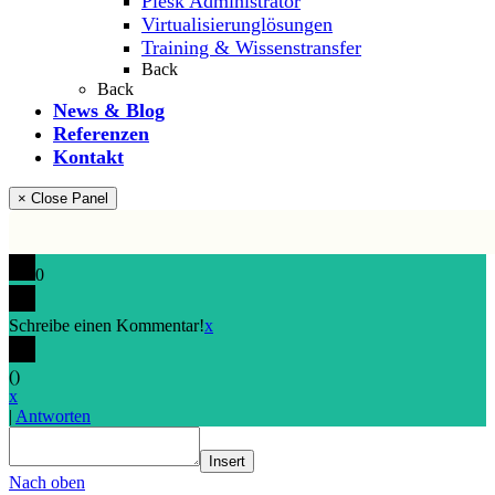
Plesk Administrator
Virtualisierunglösungen
Training & Wissenstransfer
Back
Back
News & Blog
Referenzen
Kontakt
× Close Panel
0
Schreibe einen Kommentar!
x
(
)
x
|
Antworten
Insert
Nach oben