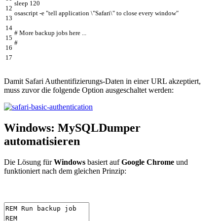
sleep
120
12
osascript
-
e
"tell application \"Safari\" to close every window"
13
14
# More backup jobs here ...
15
#
16
17
Damit Safari Authentifizierungs-Daten in einer URL akzeptiert,
muss zuvor die folgende Option ausgeschaltet werden:
Windows: MySQLDumper
automatisieren
Die Lösung für
Windows
basiert auf
Google Chrome
und
funktioniert nach dem gleichen Prinzip: