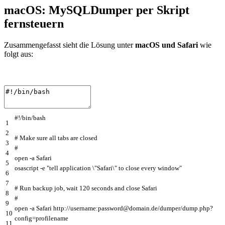
macOS: MySQLDumper per Skript
fernsteuern
Zusammengefasst sieht die Lösung unter
macOS und Safari
wie
folgt aus:
#!/bin/bash
1
2
# Make sure all tabs are closed
3
#
4
open
-
a
Safari
5
osascript
-
e
"tell application \"Safari\" to close every window"
6
7
# Run backup job, wait 120 seconds and close Safari
8
#
9
open
-
a
Safari
http
:
//username:password@domain.de/dumper/dump.php?
10
config=profilename
11