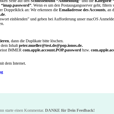
inken Seite auf den
Schlüsselbund “Anmeldung”
und die
Kategorie 
r
“imap.password”
. Wenn es um den Postausgangsserver geht, filtern 
er Doppelklick an: Wir erkennen die
Emailadresse des Accounts
, an
.de
.
asswort einblenden” und geben bei Aufforderung unser macOS Anmelde
en.
tieren
, dann die Duplikate bitte löschen.
t dem Inhalt
peter.mueller@test.de@pop.ionos.de.
 heisst IMMER
com.apple.account.POP.password
bzw.
com.apple.a
it dem Internet.
og
ann starte einen Kommentar.
DANKE für Dein Feedback!