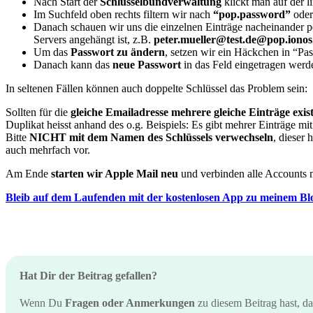
Nach Start der
Schlüsselbundverwaltung
klickt man auf der l
Im Suchfeld oben rechts filtern wir nach
“pop.password”
ode
Danach schauen wir uns die einzelnen Einträge nacheinander p
Servers angehängt ist, z.B.
peter.mueller@test.de@pop.ionos
Um das
Passwort zu ändern
, setzen wir ein Häckchen in “P
Danach kann das
neue Passwort
in das Feld eingetragen werd
In seltenen Fällen können auch doppelte Schlüssel das Problem sein:
Sollten für die
gleiche Emailadresse mehrere gleiche Einträge exis
Duplikat heisst anhand des o.g. Beispiels: Es gibt mehrer Einträge mi
Bitte
NICHT mit dem Namen des Schlüssels verwechseln
, dieser
auch mehrfach vor.
Am Ende
starten wir Apple Mail neu
und verbinden alle Accounts m
Bleib auf dem Laufenden mit der kostenlosen App zu meinem Bl
Hat Dir der Beitrag gefallen?
Wenn Du
Fragen oder Anmerkungen
zu diesem Beitrag hast, d