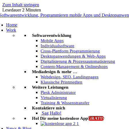
Zum Inhalt springen
Lesedauer
2
Minuten
Home
Work
Softwareentwicklung
Mobile Apps
Individualsoftware
Cross-Plattform Programmierung
Desktopanwendungen & Web-Apps
Digitalisierung & Prozessautomatisierung
Content-Management & Onlineshops
Mediadesign & mehr …
Webdesign, SEO, Landingpages
Klassische Printmedien
Weitere Leistungen
Plesk Administrator
Virtualisierung
Training & Wissenstransfer
Kontaktiere mich
Sag Hallo!
Hol Dir meine kostenlose App
GRATIS
News & Blog