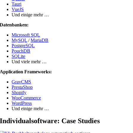
Tauri
VueJS
Und einige mehr …
Datenbanken:
Microsoft SQL
MySQL
/
MariaDB
PostgreSQL
PouchDB
SQLite
Und viele mehr …
Application Frameworks:
GravCMS
PrestaShop
Shopify
WooCommerce
WordPress
Und einige mehr …
Individualsoftware: Case Studies