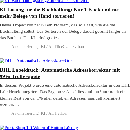
KI Lösung für die Buchhaltung: Nur 1 Klick und nie
mehr Belege von Hand sortieren!
Dieses Projekt löst per KI ein Problem, das so alt ist, wie die die
Buchhaltung selbst: Das Sortieren der Belege dauert gefühlt länger als
das Buchen. Die KI erledigt diese ...
Automatisierung
,
KI / AI
,
NiceGUI
,
Python
DHL Labeldruck: Automatische Adresskorrektur mit
99% Trefferquote
In diesem Projekt wurde eine automatische Adresskorrektur in den DH
Labeldruck integriert. Das Ergebnis: Anschliessend muß nur noch ein
kleiner Rest von ca. 1% aller defekten Adressen manuell korrigiert
werden. ...
Automatisierung
,
KI / AI
,
Python