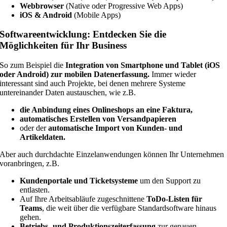
Webbrowser
(Native oder Progressive Web Apps)
iOS & Android
(Mobile Apps)
Softwareentwicklung: Entdecken Sie die
Möglichkeiten für Ihr Business
So zum Beispiel die
Integration von Smartphone und Tablet (iOS
oder Android)
zur mobilen Datenerfassung.
Immer wieder
interessant sind auch Projekte, bei denen mehrere Systeme
untereinander Daten austauschen, wie z.B.
die Anbindung eines Onlineshops an eine Faktura,
automatisches Erstellen von Versandpapieren
oder der
automatische Import von Kunden- und
Artikeldaten.
Aber auch durchdachte Einzelanwendungen können Ihr Unternehmen
voranbringen, z.B.
Kundenportale und Ticketsysteme
um den Support zu
entlasten.
Auf Ihre Arbeitsabläufe zugeschnittene
ToDo-Listen für
Teams
, die weit über die verfügbare Standardsoftware hinaus
gehen.
Betriebs- und Produktionszeiterfassung
zur genauen