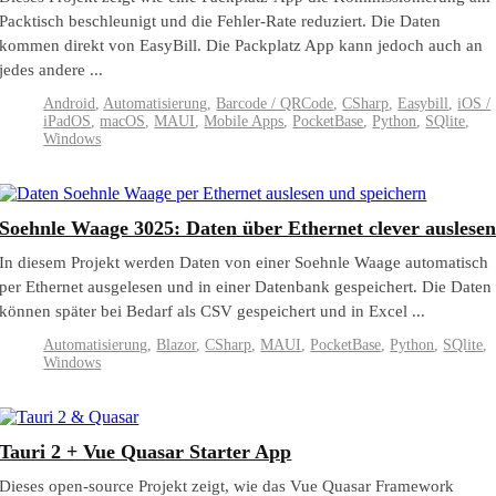
Packtisch beschleunigt und die Fehler-Rate reduziert. Die Daten
kommen direkt von EasyBill. Die Packplatz App kann jedoch auch an
jedes andere ...
Android
,
Automatisierung
,
Barcode / QRCode
,
CSharp
,
Easybill
,
iOS /
iPadOS
,
macOS
,
MAUI
,
Mobile Apps
,
PocketBase
,
Python
,
SQlite
,
Windows
Soehnle Waage 3025: Daten über Ethernet clever auslese
In diesem Projekt werden Daten von einer Soehnle Waage automatisch
per Ethernet ausgelesen und in einer Datenbank gespeichert. Die Daten
können später bei Bedarf als CSV gespeichert und in Excel ...
Automatisierung
,
Blazor
,
CSharp
,
MAUI
,
PocketBase
,
Python
,
SQlite
,
Windows
Tauri 2 + Vue Quasar Starter App
Dieses open-source Projekt zeigt, wie das Vue Quasar Framework