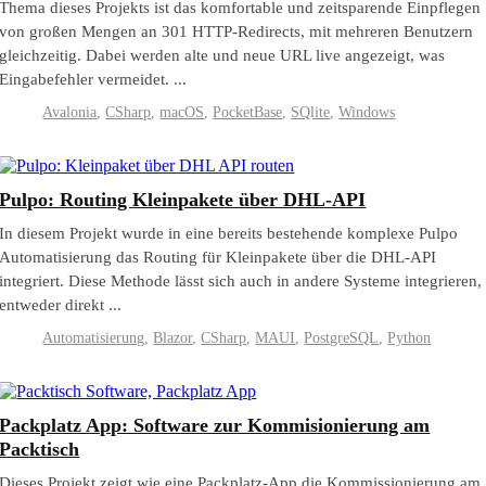
Thema dieses Projekts ist das komfortable und zeitsparende Einpflegen
von großen Mengen an 301 HTTP-Redirects, mit mehreren Benutzern
gleichzeitig. Dabei werden alte und neue URL live angezeigt, was
Eingabefehler vermeidet. ...
Avalonia
,
CSharp
,
macOS
,
PocketBase
,
SQlite
,
Windows
Pulpo: Routing Kleinpakete über DHL-API
In diesem Projekt wurde in eine bereits bestehende komplexe Pulpo
Automatisierung das Routing für Kleinpakete über die DHL-API
integriert. Diese Methode lässt sich auch in andere Systeme integrieren,
entweder direkt ...
Automatisierung
,
Blazor
,
CSharp
,
MAUI
,
PostgreSQL
,
Python
Packplatz App: Software zur Kommisionierung am
Packtisch
Dieses Projekt zeigt wie eine Packplatz-App die Kommissionierung am