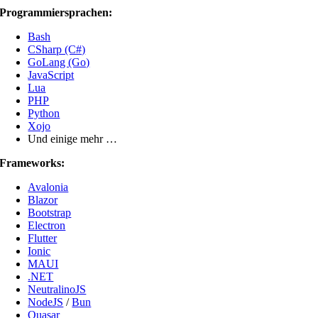
Programmiersprachen:
Bash
CSharp (C#)
GoLang (Go)
JavaScript
Lua
PHP
Python
Xojo
Und einige mehr …
Frameworks:
Avalonia
Blazor
Bootstrap
Electron
Flutter
Ionic
MAUI
.NET
NeutralinoJS
NodeJS
/
Bun
Quasar