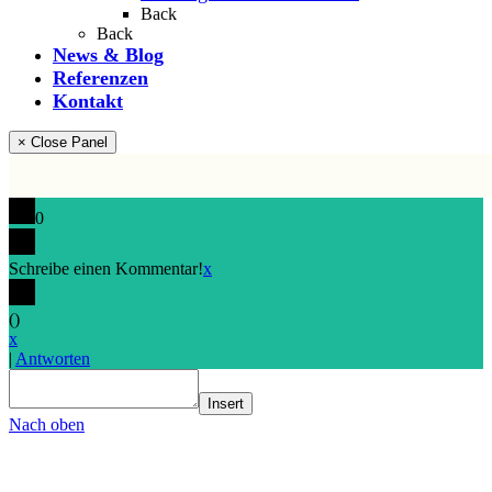
Back
Back
News & Blog
Referenzen
Kontakt
× Close Panel
0
Schreibe einen Kommentar!
x
(
)
x
|
Antworten
Insert
Nach oben