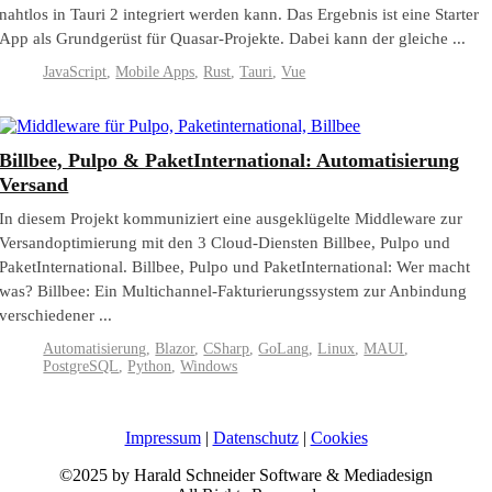
nahtlos in Tauri 2 integriert werden kann. Das Ergebnis ist eine Starter
App als Grundgerüst für Quasar-Projekte. Dabei kann der gleiche ...
JavaScript
,
Mobile Apps
,
Rust
,
Tauri
,
Vue
Billbee, Pulpo & PaketInternational: Automatisierung
Versand
In diesem Projekt kommuniziert eine ausgeklügelte Middleware zur
Versandoptimierung mit den 3 Cloud-Diensten Billbee, Pulpo und
PaketInternational. Billbee, Pulpo und PaketInternational: Wer macht
was? Billbee: Ein Multichannel-Fakturierungssystem zur Anbindung
verschiedener ...
Automatisierung
,
Blazor
,
CSharp
,
GoLang
,
Linux
,
MAUI
,
PostgreSQL
,
Python
,
Windows
Impressum
|
Datenschutz
|
Cookies
©2025 by Harald Schneider Software & Mediadesign