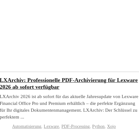
LXArchiv: Professionelle PDF-Archivierung für Lexware
2026 ab sofort verfügbar
LXArchiv 2026 ist ab sofort für das aktuelle Jahresupdate von Lexware
Financial Office Pro und Premium erhältlich – die perfekte Ergänzung
für Ihr digitales Dokumentenmanagement. LXArchiv: Der Schlüssel zu
perfektem ...
Automatisierung
,
Lexware
,
PDF-Processing
,
Python
,
Xojo