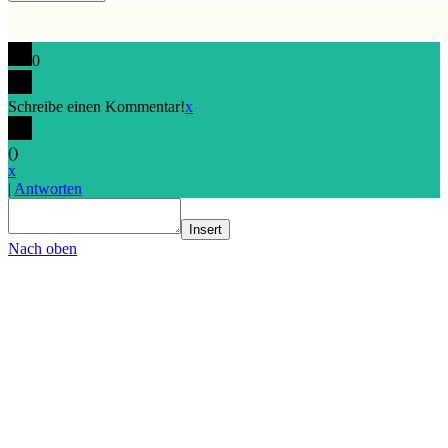
0
Schreibe einen Kommentar!
x
(
)
x
|
Antworten
Insert
Nach oben