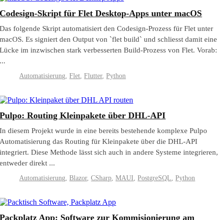
Codesign-Skript für Flet Desktop-Apps unter macOS
Das folgende Skript automatisiert den Codesign-Prozess für Flet unter
macOS. Es signiert den Output von `flet build` und schliesst damit eine
Lücke im inzwischen stark verbesserten Build-Prozess von Flet. Vorab:
...
Automatisierung
,
Flet
,
Flutter
,
Python
Pulpo: Routing Kleinpakete über DHL-API
In diesem Projekt wurde in eine bereits bestehende komplexe Pulpo
Automatisierung das Routing für Kleinpakete über die DHL-API
integriert. Diese Methode lässt sich auch in andere Systeme integrieren,
entweder direkt ...
Automatisierung
,
Blazor
,
CSharp
,
MAUI
,
PostgreSQL
,
Python
Packplatz App: Software zur Kommisionierung am