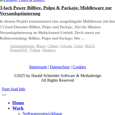
3-fach Power Billbee, Pulpo & Packajo: Middleware zur
Versandoptimierung
In diesem Projekt kommuniziert eine ausgeklügelte Middleware mit de
3 Cloud-Diensten Billbee, Pulpo und Packajo. Ziel der Mission:
Versandoptimierung im Multichannel-Umfeld. Doch zuerst zur
Rollenverteilung: Billbee, Pulpo und Packajo: Wer ...
Automatisierung
,
Blazor
,
CSharp
,
GoLang
,
Linux
,
MAUI
,
PostgreSQL
,
Python
,
Windows
Impressum
|
Datenschutz
|
Cookies
©2025 by Harald Schneider Software & Mediadesign
All Rights Reserved
Page load link
Home
Work
Softwareentwicklung