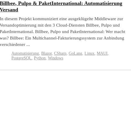
Billbee, Pulpo & PaketInternational: Automatisierung
Versand
In diesem Projekt kommuniziert eine ausgeklügelte Middleware zur
Versandoptimierung mit den 3 Cloud-Diensten Billbee, Pulpo und
PaketInternational. Billbee, Pulpo und PaketInternational: Wer macht
was? Billbee: Ein Multichannel-Fakturierungssystem zur Anbindung
verschiedener ...
Automatisierung
,
Blazor
,
CSharp
,
GoLang
,
Linux
,
MAUI
,
PostgreSQL
,
Python
,
Windows