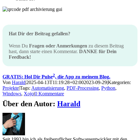
Hat Dir der Beitrag gefallen?
Wenn Du
Fragen oder Anmerkungen
zu diesem Beitrag
hast, dann starte einen Kommentar.
DANKE für Dein
Feedback!
2
GRATIS: Hol Dir Pulse
, die App zu meinem Blog.
Von
Harald
|
2025-04-13T11:19:28+02:00
2023-09-29
|
Kategorien:
Projekte
|
Tags:
Automatisierung
,
PDF-Processing
,
Python
,
Windows
,
Xojo
|
0 Kommentare
Über den Autor:
Harald
Seit 1993 bin ich als freiberuflicher Softwareentwickler mit den