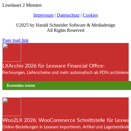
Lesedauer
2
Minuten
Impressum
|
Datenschutz
|
Cookies
©2025 by Harald Schneider Software & Mediadesign
All Rights Reserved
Page load link
LXArchiv 2026 für Lexware Financial Office:
Rechnungen, Lieferscheine und mehr automatisch als PDFs archivieren. 
Kostenlos testen
Woo2LX 2026: WooCommerce Schnittstelle für Lexware
Online-Bestellungen in Lexware importieren, Artikel und Lagerbestände