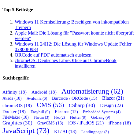
Top 5 Beiträge
Windows 11 Kernisolierung: Beseitigen von inkompatiblen
Treibern
Apple Mail: Die Lösung für "Passwort konnte nicht überprüft
werden"
Windows 11 24H2: Die Lösung für Windows Update Fehler
0x800f0983
QRCode auf PDF automatisch auslesen
chromeOS: Deutsches LibreOffice auf ChromeBook
installieren
Suchbegriffe
Automatisierung (62)
Affinity (18)
Android (18)
Blazor (21)
Barcode / QRCode (15)
Avada (10)
Avalonia (6)
CMS (56)
CSharp (30)
chromeOS (19)
Design (22)
Docker (18)
Easybill (9)
Electron (12)
Embedded Systems (4)
FileMaker (10)
Flutter (8)
GoLang (9)
Flarum (3)
Flet (2)
Graphics (30)
iOS / iPadOS (21)
GravCMS (13)
iPhone (18)
JavaScript (73)
KI / AI (18)
Landingpage (8)