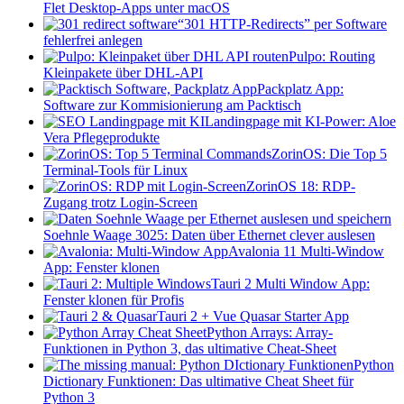
Flet Desktop-Apps unter macOS
“301 HTTP-Redirects” per Software
fehlerfrei anlegen
Pulpo: Routing
Kleinpakete über DHL-API
Packplatz App:
Software zur Kommisionierung am Packtisch
Landingpage mit KI-Power: Aloe
Vera Pflegeprodukte
ZorinOS: Die Top 5
Terminal-Tools für Linux
ZorinOS 18: RDP-
Zugang trotz Login-Screen
Soehnle Waage 3025: Daten über Ethernet clever auslesen
Avalonia 11 Multi-Window
App: Fenster klonen
Tauri 2 Multi Window App:
Fenster klonen für Profis
Tauri 2 + Vue Quasar Starter App
Python Arrays: Array-
Funktionen in Python 3, das ultimative Cheat-Sheet
Python
Dictionary Funktionen: Das ultimative Cheat Sheet für
Python 3