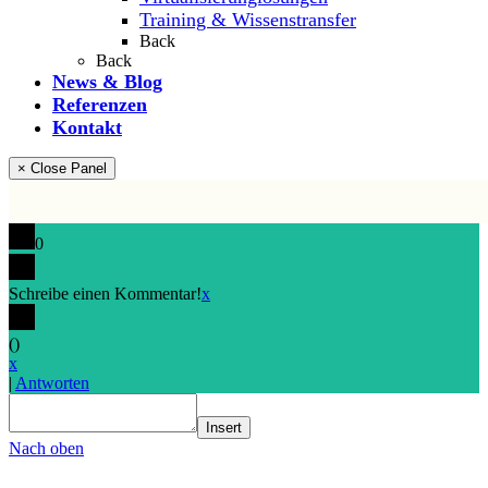
Training & Wissenstransfer
Back
Back
News & Blog
Referenzen
Kontakt
× Close Panel
0
Schreibe einen Kommentar!
x
(
)
x
|
Antworten
Insert
Nach oben