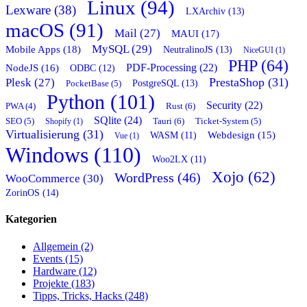
Linux (94)
Lexware (38)
LXArchiv (13)
macOS (91)
Mail (27)
MAUI (17)
MySQL (29)
Mobile Apps (18)
NeutralinoJS (13)
NiceGUI (1)
PHP (64)
PDF-Processing (22)
NodeJS (16)
ODBC (12)
PrestaShop (31)
Plesk (27)
PostgreSQL (13)
PocketBase (5)
Python (101)
Security (22)
Rust (6)
PWA (4)
SQlite (24)
Tauri (6)
SEO (5)
Shopify (1)
Ticket-System (5)
Virtualisierung (31)
Webdesign (15)
WASM (11)
Vue (1)
Windows (110)
Woo2LX (11)
Xojo (62)
WordPress (46)
WooCommerce (30)
ZorinOS (14)
Kategorien
Allgemein (2)
Events (15)
Hardware (12)
Projekte (183)
Tipps, Tricks, Hacks (248)