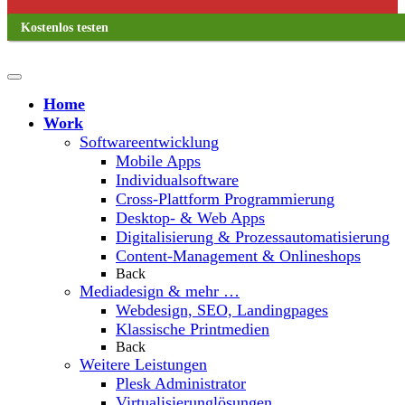
Kostenlos testen
Home
Work
Softwareentwicklung
Mobile Apps
Individualsoftware
Cross-Plattform Programmierung
Desktop- & Web Apps
Digitalisierung & Prozessautomatisierung
Content-Management & Onlineshops
Back
Mediadesign & mehr …
Webdesign, SEO, Landingpages
Klassische Printmedien
Back
Weitere Leistungen
Plesk Administrator
Virtualisierunglösungen