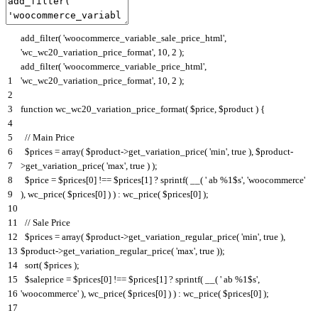
add_filter
(
'woocommerce_variable_sale_price_html'
,
'wc_wc20_variation_price_format'
,
10
,
2
)
;
add_filter
(
'woocommerce_variable_price_html'
,
1
'wc_wc20_variation_price_format'
,
10
,
2
)
;
2
3
function
wc_wc20_variation_price_format
(
$
price
,
$
product
)
{
4
5
// Main Price
6
$
prices
=
array
(
$
product
->
get_variation_price
(
'min'
,
true
)
,
$
product
-
7
>
get_variation_price
(
'max'
,
true
)
)
;
8
$
price
=
$
prices
[
0
]
!==
$
prices
[
1
]
?
sprintf
(
__
(
' ab %1$s'
,
'woocommerce'
9
)
,
wc_price
(
$
prices
[
0
]
)
)
:
wc_price
(
$
prices
[
0
]
)
;
10
11
// Sale Price
12
$
prices
=
array
(
$
product
->
get_variation_regular_price
(
'min'
,
true
)
,
13
$
product
->
get_variation_regular_price
(
'max'
,
true
)
)
;
14
sort
(
$
prices
)
;
15
$
saleprice
=
$
prices
[
0
]
!==
$
prices
[
1
]
?
sprintf
(
__
(
' ab %1$s'
,
16
'woocommerce'
)
,
wc_price
(
$
prices
[
0
]
)
)
:
wc_price
(
$
prices
[
0
]
)
;
17