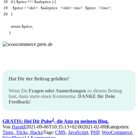
18
if
(
$
price
!==
$
saleprice
)
{
19
$
price
=
'<del>'
.
$
saleprice
.
'</del> <ins>'
.
$
price
.
'</ins>'
;
20
}
return
$
price
;
}
Hat Dir der Beitrag gefallen?
Wenn Du
Fragen oder Anmerkungen
zu diesem Beitrag
hast, dann starte einen Kommentar.
DANKE für Dein
Feedback!
2
GRATIS: Hol Dir Pulse
, die App zu meinem Blog.
Von
Harald
|
2021-09-06T10:35:13+02:00
2021-02-09
|
Kategorien:
Tipps, Tricks, Hacks
|
Tags:
CMS
,
JavaScript
,
PHP
,
WooCommerce
,
WordPress
|
14 Kommentare