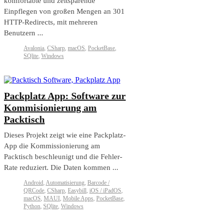
komfortable und zeitsparende
Einpflegen von großen Mengen an 301
HTTP-Redirects, mit mehreren
Benutzern ...
Avalonia
,
CSharp
,
macOS
,
PocketBase
,
SQlite
,
Windows
Packplatz App: Software zur
Kommisionierung am
Packtisch
Dieses Projekt zeigt wie eine Packplatz-
App die Kommissionierung am
Packtisch beschleunigt und die Fehler-
Rate reduziert. Die Daten kommen ...
Android
,
Automatisierung
,
Barcode /
QRCode
,
CSharp
,
Easybill
,
iOS / iPadOS
,
macOS
,
MAUI
,
Mobile Apps
,
PocketBase
,
Python
,
SQlite
,
Windows