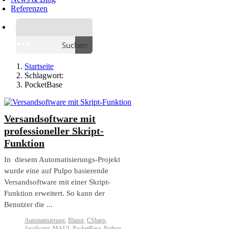
Referenzen
Suchen
Startseite
Schlagwort:
PocketBase
Versandsoftware mit
professioneller Skript-
Funktion
In diesem Automatisierungs-Projekt
wurde eine auf Pulpo basierende
Versandsoftware mit einer Skript-
Funktion erweitert. So kann der
Benutzer die ...
Automatisierung
,
Blazor
,
CSharp
,
JavaScript
,
MAUI
,
PocketBase
,
Python
,