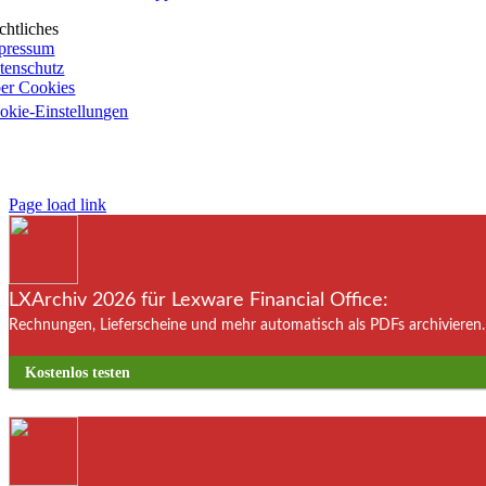
chtliches
pressum
tenschutz
er Cookies
okie-Einstellungen
Page load link
LXArchiv 2026 für Lexware Financial Office:
Rechnungen, Lieferscheine und mehr automatisch als PDFs archivieren. 
Kostenlos testen