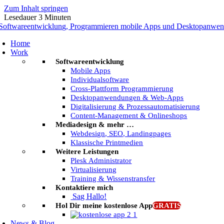
Zum Inhalt springen
Lesedauer
3
Minuten
Home
Work
Softwareentwicklung
Mobile Apps
Individualsoftware
Cross-Plattform Programmierung
Desktopanwendungen & Web-Apps
Digitalisierung & Prozessautomatisierung
Content-Management & Onlineshops
Mediadesign & mehr …
Webdesign, SEO, Landingpages
Klassische Printmedien
Weitere Leistungen
Plesk Administrator
Virtualisierung
Training & Wissenstransfer
Kontaktiere mich
Sag Hallo!
Hol Dir meine kostenlose App
GRATIS
News & Blog