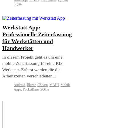
SQlite
Werkstatt App:
Professionelle Zeiterfassung
für Werkstätten und
Handwerker
In diesem Projekt geht es um eine
mobile Zeiterfassung für eine Kfz-
Werkstatt. Erfasst werden die die
Arbeitszeiten verschiedener ...
Android
,
Blazor
,
CSharp
,
MAUI
,
Mobile
Apps
,
PocketBase
,
SQlite