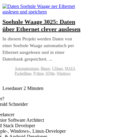
Soehnle Waage 3025: Daten
über Ethernet clever auslesen
In diesem Projekt werden Daten von
einer Soehnle Waage automatisch per
Ethernet ausgelesen und in einer
Datenbank gespeichert. ...
Automatisierung
,
Blazor
,
CSharp
,
MAUI
,
PocketBase
,
Python
,
SQlite
,
Windows
Lesedauer
2
Minuten
r?
rald Schneider
eelancer
nior Software Architect
ll Stack Developer
ple-, Windows-, Linux-Developer
S- & Android-Developer