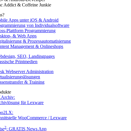
c Addict & Coffeine Junkie
s?
bile Apps unter iOS & Android
ogrammierung von Individualsoftware
oss-Plattform Programmierung
sktop- & Web Apps
gitalisierung & Prozessautomatisierung
ntent Management & Onlineshops
bdesign, SEO, Landingpages
assische Printmedien
esk Webserver Administration
rtualisierungslösungen
ssenstransfer & Training
odukte
Archiv:
chivlösung für Lexware
o2LX:
hnittstelle WooCommerce / Lexware
2
lse
: GRATIS News App