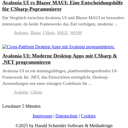
Avalonia UI vs Blazor MAUI: Eine Entscheidungshilfe
für CSharp-Pogrammierer
Ein Vergleich zwischen Avalonia UI und Blazor MAUI ist besonders
interessant, da beide Frameworks das Ziel verfolgen, moderne ...
Avalonia
,
Blazor
,
CSharp
,
MAUI
,
WASM
Avalonia UI: Moderne Desktop Apps mit CSharp &
.NET programmieren
Avalonia UI ist ein leistungsfähiges, platt­formübergreifendes UI-
Framework für .NET, das Entwicklern ermöglicht, Desktop-
Anwendungen mit einer einzigen Codebasis für ...
Avalonia
,
CSharp
Lesedauer
5
Minuten
Impressum
|
Datenschutz
|
Cookies
©2025 by Harald Schneider Software & Mediadesign