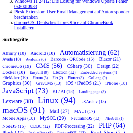
Windows 11 24H2: Die Lösung für Windows Update Fehler
0x800f0983
Plesk Extension: User Email Management auf Autoresponder
beschränken
chromeOS: Deutsches LibreOffice auf ChromeBook
installieren
Suchbegriffe
Automatisierung (62)
Affinity (18)
Android (18)
Blazor (21)
Barcode / QRCode (15)
Avada (10)
Avalonia (6)
CMS (56)
CSharp (30)
chromeOS (19)
Design (22)
Docker (18)
Easybill (9)
Electron (12)
Embedded Systems (4)
FileMaker (10)
Flutter (8)
GoLang (9)
Flarum (3)
Flet (2)
Graphics (30)
iOS / iPadOS (21)
GravCMS (13)
iPhone (18)
JavaScript (73)
KI / AI (18)
Landingpage (8)
Linux (94)
Lexware (38)
LXArchiv (13)
macOS (91)
Mail (27)
MAUI (17)
MySQL (29)
Mobile Apps (18)
NeutralinoJS (13)
NiceGUI (1)
PHP (64)
PDF-Processing (22)
NodeJS (16)
ODBC (12)
PrestaShop (31)
Plesk (27)
PostgreSQL (13)