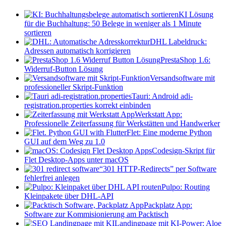
KI Lösung
für die Buchhaltung: 50 Belege in weniger als 1 Minute
sortieren
DHL Labeldruck:
Adressen automatisch korrigieren
PrestaShop 1.6:
Widerruf-Button Lösung
Versandsoftware mit
professioneller Skript-Funktion
Tauri: Android adi-
registration.properties korrekt einbinden
Werkstatt App:
Professionelle Zeiterfassung für Werkstätten und Handwerker
Flet: Eine moderne Python
GUI auf dem Weg zu 1.0
Codesign-Skript für
Flet Desktop-Apps unter macOS
“301 HTTP-Redirects” per Software
fehlerfrei anlegen
Pulpo: Routing
Kleinpakete über DHL-API
Packplatz App:
Software zur Kommisionierung am Packtisch
Landingpage mit KI-Power: Aloe