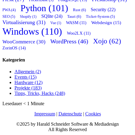
PocketBase (5)
Python (101)
Security (22)
Rust (6)
PWA (4)
SQlite (24)
Tauri (6)
SEO (5)
Shopify (1)
Ticket-System (5)
Virtualisierung (31)
Webdesign (15)
WASM (11)
Vue (1)
Windows (110)
Woo2LX (11)
Xojo (62)
WordPress (46)
WooCommerce (30)
ZorinOS (14)
Kategorien
Allgemein (2)
Events (15)
Hardware (12)
Projekte (183)
Tipps, Tricks, Hacks (248)
Lesedauer
< 1
Minute
Impressum
|
Datenschutz
|
Cookies
©2025 by Harald Schneider Software & Mediadesign
All Rights Reserved