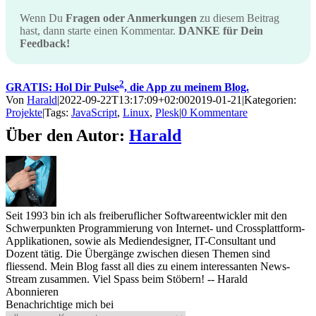
Wenn Du
Fragen oder Anmerkungen
zu diesem Beitrag
hast, dann starte einen Kommentar.
DANKE für Dein
Feedback!
2
GRATIS: Hol Dir Pulse
, die App zu meinem Blog.
Von
Harald
|
2022-09-22T13:17:09+02:00
2019-01-21
|
Kategorien:
Projekte
|
Tags:
JavaScript
,
Linux
,
Plesk
|
0 Kommentare
Über den Autor:
Harald
Seit 1993 bin ich als freiberuflicher Softwareentwickler mit den
Schwerpunkten Programmierung von Internet- und Crossplattform-
Applikationen, sowie als Mediendesigner, IT-Consultant und
Dozent tätig. Die Übergänge zwischen diesen Themen sind
fliessend. Mein Blog fasst all dies zu einem interessanten News-
Stream zusammen. Viel Spass beim Stöbern! -- Harald
Abonnieren
Benachrichtige mich bei