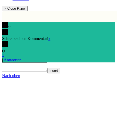
× Close Panel
0
Schreibe einen Kommentar!
x
(
)
x
|
Antworten
Insert
Nach oben