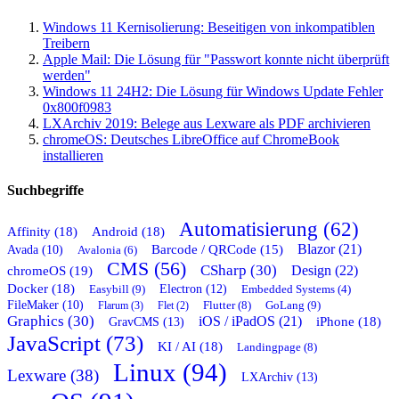
Windows 11 Kernisolierung: Beseitigen von inkompatiblen
Treibern
Apple Mail: Die Lösung für "Passwort konnte nicht überprüft
werden"
Windows 11 24H2: Die Lösung für Windows Update Fehler
0x800f0983
LXArchiv 2019: Belege aus Lexware als PDF archivieren
chromeOS: Deutsches LibreOffice auf ChromeBook
installieren
Suchbegriffe
Automatisierung (62)
Affinity (18)
Android (18)
Blazor (21)
Barcode / QRCode (15)
Avada (10)
Avalonia (6)
CMS (56)
CSharp (30)
chromeOS (19)
Design (22)
Docker (18)
Easybill (9)
Electron (12)
Embedded Systems (4)
FileMaker (10)
Flutter (8)
GoLang (9)
Flarum (3)
Flet (2)
Graphics (30)
iOS / iPadOS (21)
GravCMS (13)
iPhone (18)
JavaScript (73)
KI / AI (18)
Landingpage (8)
Linux (94)
Lexware (38)
LXArchiv (13)