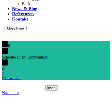
Back
News & Blog
Referenzen
Kontakt
× Close Panel
0
Schreibe einen Kommentar!
x
(
)
x
|
Antworten
Insert
Nach oben