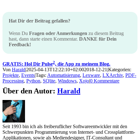
Hat Dir der Beitrag gefallen?
Wenn Du
Fragen oder Anmerkungen
zu diesem Beitrag
hast, dann starte einen Kommentar.
DANKE für Dein
Feedback!
2
GRATIS: Hol Dir Pulse
, die App zu meinem Blog.
Von
Harald
|
2025-04-13T12:22:10+02:00
2018-12-21
|
Kategorien:
Projekte
,
Events
|
Tags:
Automatisierung
,
Lexware
,
LXArchiv
,
PDF-
Processing
,
Python
,
SQlite
,
Windows
,
Xojo
|
0 Kommentare
Über den Autor:
Harald
Seit 1993 bin ich als freiberuflicher Softwareentwickler mit den
Schwerpunkten Programmierung von Internet- und Crossplattform-
Applikationen, sowie als Mediendesigner, IT-Consultant und