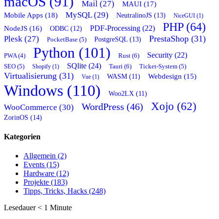
macOS (91)
Mail (27)
MAUI (17)
MySQL (29)
Mobile Apps (18)
NeutralinoJS (13)
NiceGUI (1)
PHP (64)
PDF-Processing (22)
NodeJS (16)
ODBC (12)
PrestaShop (31)
Plesk (27)
PostgreSQL (13)
PocketBase (5)
Python (101)
Security (22)
Rust (6)
PWA (4)
SQlite (24)
Tauri (6)
SEO (5)
Shopify (1)
Ticket-System (5)
Virtualisierung (31)
Webdesign (15)
WASM (11)
Vue (1)
Windows (110)
Woo2LX (11)
Xojo (62)
WordPress (46)
WooCommerce (30)
ZorinOS (14)
Kategorien
Allgemein (2)
Events (15)
Hardware (12)
Projekte (183)
Tipps, Tricks, Hacks (248)
Lesedauer
< 1
Minute