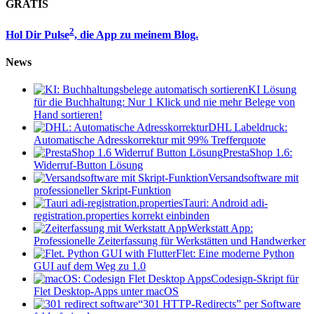
GRATIS
2
Hol Dir Pulse
, die App zu meinem Blog.
News
KI Lösung
für die Buchhaltung: Nur 1 Klick und nie mehr Belege von
Hand sortieren!
DHL Labeldruck:
Automatische Adresskorrektur mit 99% Trefferquote
PrestaShop 1.6:
Widerruf-Button Lösung
Versandsoftware mit
professioneller Skript-Funktion
Tauri: Android adi-
registration.properties korrekt einbinden
Werkstatt App:
Professionelle Zeiterfassung für Werkstätten und Handwerker
Flet: Eine moderne Python
GUI auf dem Weg zu 1.0
Codesign-Skript für
Flet Desktop-Apps unter macOS
“301 HTTP-Redirects” per Software