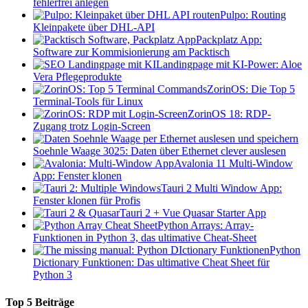
fehlerfrei anlegen
Pulpo: Routing
Kleinpakete über DHL-API
Packplatz App:
Software zur Kommisionierung am Packtisch
Landingpage mit KI-Power: Aloe
Vera Pflegeprodukte
ZorinOS: Die Top 5
Terminal-Tools für Linux
ZorinOS 18: RDP-
Zugang trotz Login-Screen
Soehnle Waage 3025: Daten über Ethernet clever auslesen
Avalonia 11 Multi-Window
App: Fenster klonen
Tauri 2 Multi Window App:
Fenster klonen für Profis
Tauri 2 + Vue Quasar Starter App
Python Arrays: Array-
Funktionen in Python 3, das ultimative Cheat-Sheet
Python
Dictionary Funktionen: Das ultimative Cheat Sheet für
Python 3
Top 5 Beiträge