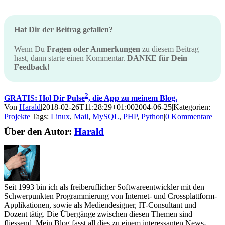
Hat Dir der Beitrag gefallen?
Wenn Du
Fragen oder Anmerkungen
zu diesem Beitrag
hast, dann starte einen Kommentar.
DANKE für Dein
Feedback!
2
GRATIS: Hol Dir Pulse
, die App zu meinem Blog.
Von
Harald
|
2018-02-26T11:28:29+01:00
2004-06-25
|
Kategorien:
Projekte
|
Tags:
Linux
,
Mail
,
MySQL
,
PHP
,
Python
|
0 Kommentare
Über den Autor:
Harald
Seit 1993 bin ich als freiberuflicher Softwareentwickler mit den
Schwerpunkten Programmierung von Internet- und Crossplattform-
Applikationen, sowie als Mediendesigner, IT-Consultant und
Dozent tätig. Die Übergänge zwischen diesen Themen sind
fliessend. Mein Blog fasst all dies zu einem interessanten News-