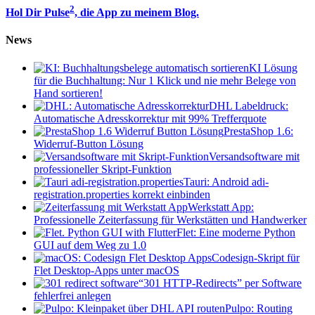
2
Hol Dir Pulse
, die App zu meinem Blog.
News
KI Lösung
für die Buchhaltung: Nur 1 Klick und nie mehr Belege von
Hand sortieren!
DHL Labeldruck:
Automatische Adresskorrektur mit 99% Trefferquote
PrestaShop 1.6:
Widerruf-Button Lösung
Versandsoftware mit
professioneller Skript-Funktion
Tauri: Android adi-
registration.properties korrekt einbinden
Werkstatt App:
Professionelle Zeiterfassung für Werkstätten und Handwerker
Flet: Eine moderne Python
GUI auf dem Weg zu 1.0
Codesign-Skript für
Flet Desktop-Apps unter macOS
“301 HTTP-Redirects” per Software
fehlerfrei anlegen
Pulpo: Routing