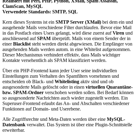
Realisiert mit Perl, PHP, Python, XMail, Spam Assassin,
ClamScan, MySQL
Verwendete Standards: SMTP, SQL
Kern dieses Systems ist ein
SMTP Server (XMail)
bei dem ein und
ausgehende Mails verschiedene Filter durchlaufen. Bevor eine Mail
in das Postfach eines Users gelangt, wird diese zuerst auf
Viren
und
anschliessend auf
SPAM
überprüft. Mails von einem Sender der in
einer
Blacklist
steht werden direkt abgewiesen. Die Empfänger von
ausgehenden Mails werden autom. in eine Whitelist aufgenommen.
Dieser Mechanismus verhindert effektiv, dass Mails wichtiger
Kontakte versehentlich als SPAM klassifiziert werden.
Über ein PHP-Frontend kann jeder User seine individuellen
Einstellungen zum Verhalten des Spamfilters vornehmen und
entscheiden ob Black- und
Whitelisting
aktiv sind und ob
ausgesonderte Mails gelöscht oder in einen
virtuellen Quarantäne-
bzw. SPAM-Ordner
verschoben werden sollen. Bei Bedarf können
so ausgesonderte Nachrichten auch wieder zugestellt werden. Ein
Superuser-Frontend erlaubt das An- und Abschalten verschiedener
Funktionen auf Domain- und Userebene.
Alle Zugriffsrechte und Meta-Daten werden über eine
MySQL-
Datenbank
verwaltet. Das System ist über eine Plugin-Schnittstelle
erweiterbar.