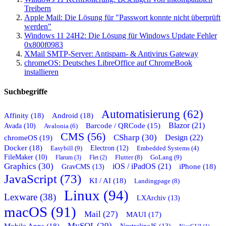
Treibern
Apple Mail: Die Lösung für "Passwort konnte nicht überprüft
werden"
Windows 11 24H2: Die Lösung für Windows Update Fehler
0x800f0983
XMail SMTP-Server: Antispam- & Antivirus Gateway
chromeOS: Deutsches LibreOffice auf ChromeBook
installieren
Suchbegriffe
Automatisierung (62)
Affinity (18)
Android (18)
Blazor (21)
Barcode / QRCode (15)
Avada (10)
Avalonia (6)
CMS (56)
CSharp (30)
chromeOS (19)
Design (22)
Docker (18)
Easybill (9)
Electron (12)
Embedded Systems (4)
FileMaker (10)
Flutter (8)
GoLang (9)
Flarum (3)
Flet (2)
Graphics (30)
iOS / iPadOS (21)
GravCMS (13)
iPhone (18)
JavaScript (73)
KI / AI (18)
Landingpage (8)
Linux (94)
Lexware (38)
LXArchiv (13)
macOS (91)
Mail (27)
MAUI (17)
MySQL (29)
Mobile Apps (18)
NeutralinoJS (13)