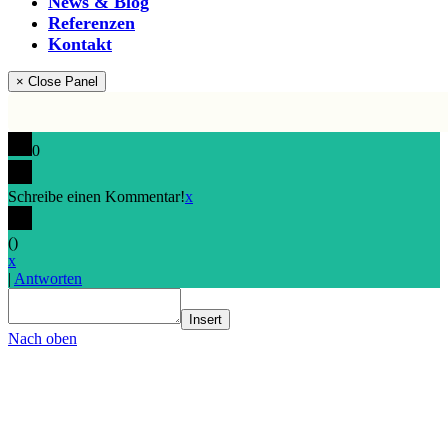
News & Blog
Referenzen
Kontakt
× Close Panel
0
Schreibe einen Kommentar!
x
(
)
x
|
Antworten
Insert
Nach oben