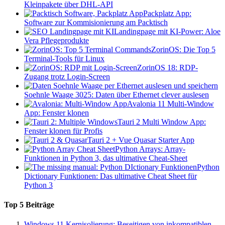
Kleinpakete über DHL-API
Packplatz App:
Software zur Kommisionierung am Packtisch
Landingpage mit KI-Power: Aloe
Vera Pflegeprodukte
ZorinOS: Die Top 5
Terminal-Tools für Linux
ZorinOS 18: RDP-
Zugang trotz Login-Screen
Soehnle Waage 3025: Daten über Ethernet clever auslesen
Avalonia 11 Multi-Window
App: Fenster klonen
Tauri 2 Multi Window App:
Fenster klonen für Profis
Tauri 2 + Vue Quasar Starter App
Python Arrays: Array-
Funktionen in Python 3, das ultimative Cheat-Sheet
Python
Dictionary Funktionen: Das ultimative Cheat Sheet für
Python 3
Top 5 Beiträge
Windows 11 Kernisolierung: Beseitigen von inkompatiblen