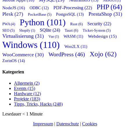
NiceGUI (1)
PHP (64)
PDF-Processing (22)
NodeJS (16)
ODBC (12)
PrestaShop (31)
Plesk (27)
PostgreSQL (13)
PocketBase (5)
Python (101)
Security (22)
Rust (6)
PWA (4)
SQlite (24)
Tauri (6)
SEO (5)
Shopify (1)
Ticket-System (5)
Virtualisierung (31)
Webdesign (15)
WASM (11)
Vue (1)
Windows (110)
Woo2LX (11)
Xojo (62)
WordPress (46)
WooCommerce (30)
ZorinOS (14)
Kategorien
Allgemein (2)
Events (15)
Hardware (12)
Projekte (183)
Tipps, Tricks, Hacks (248)
Lesedauer
< 1
Minute
Impressum
|
Datenschutz
|
Cookies