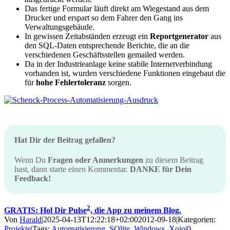
Das fertige Formular läuft direkt am Wiegestand aus dem
Drucker und erspart so dem Fahrer den Gang ins
Verwaltungsgebäude.
In gewissen Zeitabständen erzeugt ein
Reportgenerator
aus
den SQL-Daten entsprechende Berichte, die an die
verschiedenen Geschäftsstellen gemailed werden.
Da in der Industrieanlage keine stabile Internetverbindung
vorhanden ist, wurden verschiedene Funktionen eingebaut die
für
hohe
Fehlertoleranz
sorgen.
Hat Dir der Beitrag gefallen?
Wenn Du
Fragen oder Anmerkungen
zu diesem Beitrag
hast, dann starte einen Kommentar.
DANKE für Dein
Feedback!
2
GRATIS: Hol Dir Pulse
, die App zu meinem Blog.
Von
Harald
|
2025-04-13T12:22:18+02:00
2012-09-18
|
Kategorien:
Projekte
|
Tags:
Automatisierung
,
SQlite
,
Windows
,
Xojo
|
0