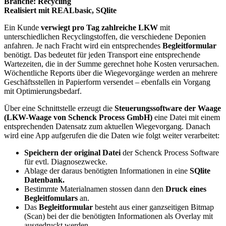
Branche: Recycling
Realisiert mit REALbasic, SQlite
Ein Kunde
verwiegt pro Tag zahlreiche LKW
mit
unterschiedlichen Recyclingstoffen, die verschiedene Deponien
anfahren. Je nach Fracht wird ein entsprechendes
Begleitformular
benötigt. Das bedeutet für jeden Transport eine entsprechende
Wartezeiten, die in der Summe gerechnet hohe Kosten verursachen.
Wöchentliche Reports über die Wiegevorgänge werden an mehrere
Geschäftsstellen in Papierform versendet – ebenfalls ein Vorgang
mit Optimierungsbedarf.
Über eine Schnittstelle erzeugt die
Steuerungssoftware der Waage
(LKW-Waage von Schenck Process GmbH)
eine Datei mit einem
entsprechenden Datensatz zum aktuellen Wiegevorgang. Danach
wird eine App aufgerufen die die Daten wie folgt weiter verarbeitet:
Speichern der original Datei
der Schenck Process Software
für evtl. Diagnosezwecke.
Ablage der daraus benötigten Informationen in eine
SQlite
Datenbank.
Bestimmte Materialnamen stossen dann den
Druck eines
Begleitfomulars
an.
Das
Begleitformular
besteht aus einer ganzseitigen Bitmap
(Scan) bei der die benötigten Informationen als Overlay mit
ausgedruckt werden.