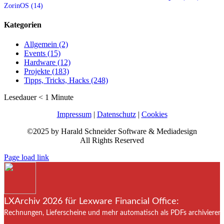
ZorinOS (14)
Kategorien
Allgemein (2)
Events (15)
Hardware (12)
Projekte (183)
Tipps, Tricks, Hacks (248)
Lesedauer
< 1
Minute
Impressum
|
Datenschutz
|
Cookies
©2025 by Harald Schneider Software & Mediadesign
All Rights Reserved
Page load link
LXArchiv 2026 für Lexware Financial Office:
Rechnungen, Lieferscheine und mehr automatisch als PDFs archivieren. 