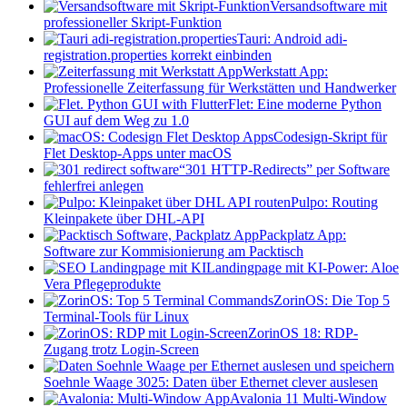
Versandsoftware mit
professioneller Skript-Funktion
Tauri: Android adi-
registration.properties korrekt einbinden
Werkstatt App:
Professionelle Zeiterfassung für Werkstätten und Handwerker
Flet: Eine moderne Python
GUI auf dem Weg zu 1.0
Codesign-Skript für
Flet Desktop-Apps unter macOS
“301 HTTP-Redirects” per Software
fehlerfrei anlegen
Pulpo: Routing
Kleinpakete über DHL-API
Packplatz App:
Software zur Kommisionierung am Packtisch
Landingpage mit KI-Power: Aloe
Vera Pflegeprodukte
ZorinOS: Die Top 5
Terminal-Tools für Linux
ZorinOS 18: RDP-
Zugang trotz Login-Screen
Soehnle Waage 3025: Daten über Ethernet clever auslesen
Avalonia 11 Multi-Window