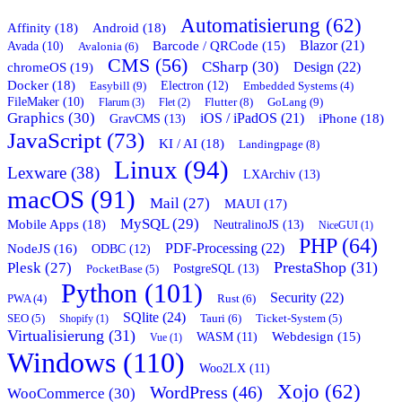
Automatisierung (62)
Affinity (18)
Android (18)
Blazor (21)
Barcode / QRCode (15)
Avada (10)
Avalonia (6)
CMS (56)
CSharp (30)
chromeOS (19)
Design (22)
Docker (18)
Easybill (9)
Electron (12)
Embedded Systems (4)
FileMaker (10)
Flutter (8)
GoLang (9)
Flarum (3)
Flet (2)
Graphics (30)
iOS / iPadOS (21)
GravCMS (13)
iPhone (18)
JavaScript (73)
KI / AI (18)
Landingpage (8)
Linux (94)
Lexware (38)
LXArchiv (13)
macOS (91)
Mail (27)
MAUI (17)
MySQL (29)
Mobile Apps (18)
NeutralinoJS (13)
NiceGUI (1)
PHP (64)
PDF-Processing (22)
NodeJS (16)
ODBC (12)
PrestaShop (31)
Plesk (27)
PostgreSQL (13)
PocketBase (5)
Python (101)
Security (22)
Rust (6)
PWA (4)
SQlite (24)
Tauri (6)
SEO (5)
Shopify (1)
Ticket-System (5)
Virtualisierung (31)
Webdesign (15)
WASM (11)
Vue (1)
Windows (110)
Woo2LX (11)
Xojo (62)
WordPress (46)
WooCommerce (30)