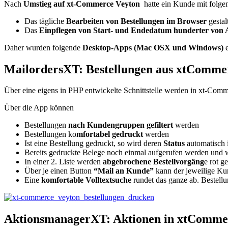
Nach
Umstieg auf xt-Commerce Veyton
hatte ein Kunde mit folg
Das tägliche
Bearbeiten von Bestellungen im Browser
gestal
Das
Einpflegen von Start- und Endedatum hunderter von 
Daher wurden folgende
Desktop-Apps (Mac OSX und Windows)
e
MailordersXT: Bestellungen aus xtComme
Über eine eigens in PHP entwickelte Schnittstelle werden in xt-Com
Über die App können
Bestellungen
nach Kundengruppen gefiltert
werden
Bestellungen ko
mfortabel gedruckt
werden
Ist eine Bestellung gedruckt, so wird deren
Status
automatisch 
Bereits gedruckte Belege noch einmal aufgerufen werden und
In einer 2. Liste werden
abgebrochene Bestellvorgäng
e rot g
Über je einen Button
“Mail an Kunde”
kann der jeweilige Kun
Eine
komfortable Volltextsuche
rundet das ganze ab. Bestell
AktionsmanagerXT: Aktionen in xtComm