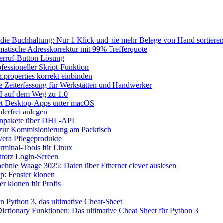
die Buchhaltung: Nur 1 Klick und nie mehr Belege von Hand sortieren
atische Adresskorrektur mit 99% Trefferquote
erruf-Button Lösung
fessioneller Skript-Funktion
n.properties korrekt einbinden
le Zeiterfassung für Werkstätten und Handwerker
I auf dem Weg zu 1.0
let Desktop-Apps unter macOS
lerfrei anlegen
inpakete über DHL-API
 zur Kommisionierung am Packtisch
era Pflegeprodukte
rminal-Tools für Linux
rotz Login-Screen
ehnle Waage 3025: Daten über Ethernet clever auslesen
: Fenster klonen
r klonen für Profis
n Python 3, das ultimative Cheat-Sheet
ictionary Funktionen: Das ultimative Cheat Sheet für Python 3