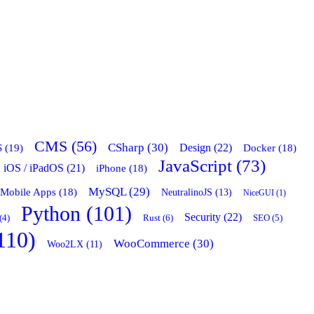
CMS (56)
CSharp (30)
 (19)
Design (22)
Docker (18)
JavaScript (73)
iOS / iPadOS (21)
iPhone (18)
MySQL (29)
Mobile Apps (18)
NeutralinoJS (13)
NiceGUI (1)
Python (101)
Security (22)
Rust (6)
(4)
SEO (5)
110)
WooCommerce (30)
Woo2LX (11)