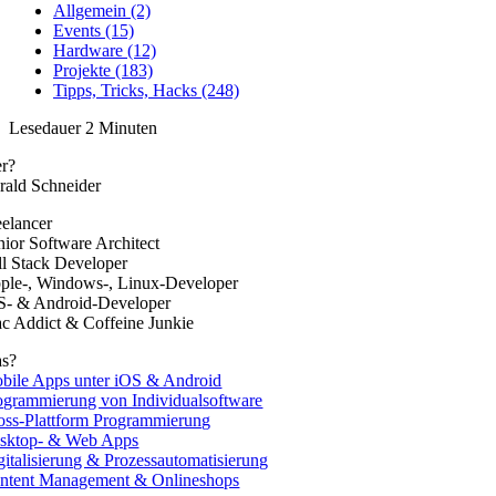
Allgemein (2)
Events (15)
Hardware (12)
Projekte (183)
Tipps, Tricks, Hacks (248)
Lesedauer
2
Minuten
r?
rald Schneider
eelancer
nior Software Architect
ll Stack Developer
ple-, Windows-, Linux-Developer
S- & Android-Developer
c Addict & Coffeine Junkie
s?
bile Apps unter iOS & Android
ogrammierung von Individualsoftware
oss-Plattform Programmierung
sktop- & Web Apps
gitalisierung & Prozessautomatisierung
ntent Management & Onlineshops