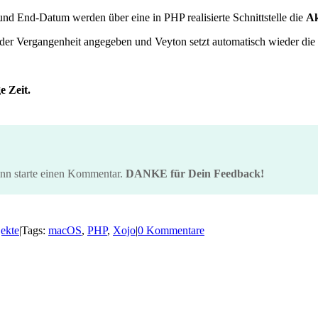
und End-Datum werden über eine in PHP realisierte Schnittstelle die
Ak
er Vergangenheit angegeben und Veyton setzt automatisch wieder die r
e Zeit.
ann starte einen Kommentar.
DANKE für Dein Feedback!
jekte
|
Tags:
macOS
,
PHP
,
Xojo
|
0 Kommentare