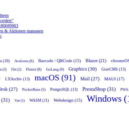
ibern
 werden"
x800f0983
ken & Aktionen managen
n
Blazor (21)
chromeOS
Barcode / QRCode (15)
a (10)
Avalonia (6)
Graphics (30)
GravCMS (13)
Flutter (8)
GoLang (9)
m (3)
Flet (2)
)
macOS (91)
Mail (27)
LXArchiv (13)
MAUI (17)
PrestaShop (31)
lesk (27)
PostgreSQL (13)
PocketBase (5)
PWA 
Windows (
 (31)
Webdesign (15)
WASM (11)
Vue (1)