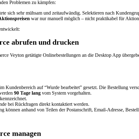
enden Problemen zu kämpfen:
tete sich sehr mühsam und zeitaufwändig. Selektieren nach Kundengr
Aktionspreisen
war nur manuell möglich – nicht praktikabel für Aktion
ntwickelt:
rce abrufen und drucken
merce Veyton getätigte Onlinebestellungen an die Desktop App übergeb
im Kundenbereich auf “Wurde bearbeitet” gesetzt. Die Bestellung versc
 werden
90 Tage lang
vom System vorgehalten.
ekennzeichnet.
de bei Rückfragen direkt kontaktiert werden.
ung können anhand von Teilen der Postanschrift, Email-Adresse, Beste
erce managen