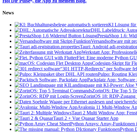
Hol Dir Pulse
, die App zu meinem Blog.
News
KI Lösung für 
DHL Labeldruck: Autom
PrestaShop 1.6: Wid
Versandsoftware mit pro
Tauri: Android adi-registratio
Werkstatt App: Professionel
Flet: Eine moderne Python GU
Codesign-Skript für F
“301 HTTP-Redirects” per Software feh
Pulpo: Routing Kle
Packplatz App: Software
Landingpage mit KI-Power: Aloe V
ZorinOS: Die Top 5 Te
ZorinOS 18: RDP-Zugang t
So
Avalonia 11 Multi-Window App
Tauri 2 Multi Window App: Fenste
Tauri 2 + Vue Quasar Starter App
Python Arrays: Array-Funktionen i
Python D