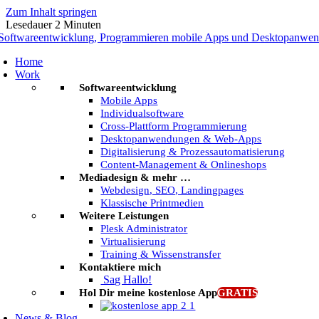
Zum Inhalt springen
Lesedauer
2
Minuten
Home
Work
Softwareentwicklung
Mobile Apps
Individualsoftware
Cross-Plattform Programmierung
Desktopanwendungen & Web-Apps
Digitalisierung & Prozessautomatisierung
Content-Management & Onlineshops
Mediadesign & mehr …
Webdesign, SEO, Landingpages
Klassische Printmedien
Weitere Leistungen
Plesk Administrator
Virtualisierung
Training & Wissenstransfer
Kontaktiere mich
Sag Hallo!
Hol Dir meine kostenlose App
GRATIS
News & Blog