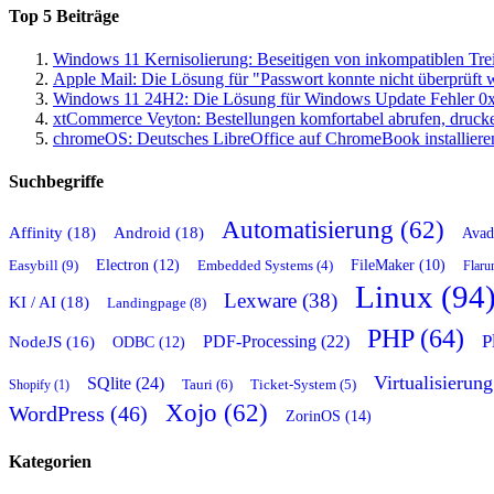
Top 5 Beiträge
Windows 11 Kernisolierung: Beseitigen von inkompatiblen Tre
Apple Mail: Die Lösung für "Passwort konnte nicht überprüft
Windows 11 24H2: Die Lösung für Windows Update Fehler 0
xtCommerce Veyton: Bestellungen komfortabel abrufen, druc
chromeOS: Deutsches LibreOffice auf ChromeBook installiere
Suchbegriffe
Automatisierung (62)
Affinity (18)
Android (18)
Avad
Easybill (9)
Electron (12)
FileMaker (10)
Embedded Systems (4)
Flaru
Linux (94
Lexware (38)
KI / AI (18)
Landingpage (8)
PHP (64)
P
PDF-Processing (22)
NodeJS (16)
ODBC (12)
Virtualisierung
SQlite (24)
Tauri (6)
Shopify (1)
Ticket-System (5)
Xojo (62)
WordPress (46)
ZorinOS (14)
Kategorien