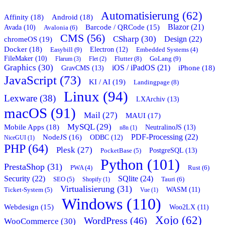
Automatisierung (62)
Affinity (18)
Android (18)
Blazor (21)
Barcode / QRCode (15)
Avada (10)
Avalonia (6)
CMS (56)
CSharp (30)
chromeOS (19)
Design (22)
Docker (18)
Easybill (9)
Electron (12)
Embedded Systems (4)
FileMaker (10)
Flutter (8)
GoLang (9)
Flarum (3)
Flet (2)
Graphics (30)
iOS / iPadOS (21)
GravCMS (13)
iPhone (18)
JavaScript (73)
KI / AI (19)
Landingpage (8)
Linux (94)
Lexware (38)
LXArchiv (13)
macOS (91)
Mail (27)
MAUI (17)
MySQL (29)
Mobile Apps (18)
NeutralinoJS (13)
n8n (1)
PDF-Processing (22)
NodeJS (16)
ODBC (12)
NiceGUI (1)
PHP (64)
Plesk (27)
PostgreSQL (13)
PocketBase (5)
Python (101)
PrestaShop (31)
Rust (6)
PWA (4)
Security (22)
SQlite (24)
Tauri (6)
SEO (5)
Shopify (1)
Virtualisierung (31)
WASM (11)
Ticket-System (5)
Vue (1)
Windows (110)
Webdesign (15)
Woo2LX (11)
Xojo (62)
WordPress (46)
WooCommerce (30)