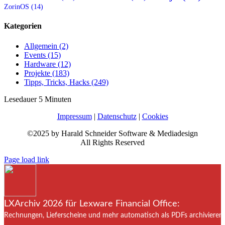
ZorinOS (14)
Kategorien
Allgemein (2)
Events (15)
Hardware (12)
Projekte (183)
Tipps, Tricks, Hacks (249)
Lesedauer
5
Minuten
Impressum
|
Datenschutz
|
Cookies
©2025 by Harald Schneider Software & Mediadesign
All Rights Reserved
Page load link
LXArchiv 2026 für Lexware Financial Office:
Rechnungen, Lieferscheine und mehr automatisch als PDFs archivieren. 