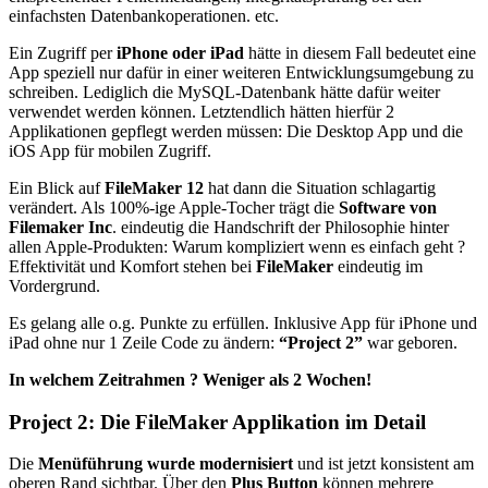
einfachsten Datenbankoperationen. etc.
Ein Zugriff per
iPhone oder iPad
hätte in diesem Fall bedeutet eine
App speziell nur dafür in einer weiteren Entwicklungsumgebung zu
schreiben. Lediglich die MySQL-Datenbank hätte dafür weiter
verwendet werden können. Letztendlich hätten hierfür 2
Applikationen gepflegt werden müssen: Die Desktop App und die
iOS App für mobilen Zugriff.
Ein Blick auf
FileMaker 12
hat dann die Situation schlagartig
verändert. Als 100%-ige Apple-Tocher trägt die
Software von
Filemaker Inc
. eindeutig die Handschrift der Philosophie hinter
allen Apple-Produkten: Warum kompliziert wenn es einfach geht ?
Effektivität und Komfort stehen bei
FileMaker
eindeutig im
Vordergrund.
Es gelang alle o.g. Punkte zu erfüllen. Inklusive App für iPhone und
iPad ohne nur 1 Zeile Code zu ändern:
“Project 2”
war geboren.
In welchem Zeitrahmen ? Weniger als 2 Wochen!
Project 2: Die FileMaker Applikation im Detail
Die
Menüführung wurde modernisiert
und ist jetzt konsistent am
oberen Rand sichtbar. Über den
Plus Button
können mehrere