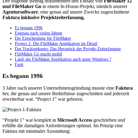
Der folgende Beitrag dokumentiert den Einsatz von
FileMaker 12
und FileMaker Go
in einem In-House-Projekt, nämlich unserer
Agentursoftware
, eine genau auf unsere Zwecke zugeschnittene
Faktura inklusive Projektzeiterfassung.
Es begann 1996
Engpass nach vielen Jahren
Die Entscheidung für FileMaker
Project 2: Die FileMaker Applikation im Detail
Das Trackingkonto: Das Herzstück der Projekt-Zeiterfassung
FileMaker Go macht mobil
Läuft die FileMaker Applikation auch unter Windows ?
Fazit
Es begann 1996
3 Jahre nach unserer Unternehmensgründung musste eine
Faktura
her, die genau auf unsere Bedürfnisse zugeschnitten und jederzeit
erweiterbar war. “Project 1” war geboren.
“Projekt 1” war komplett in
Microsoft Access
geschrieben und
erfüllte die damaligen Anforderungen optimal. Im Prinzip eine
Faktura mit minimaler Ausstattung: