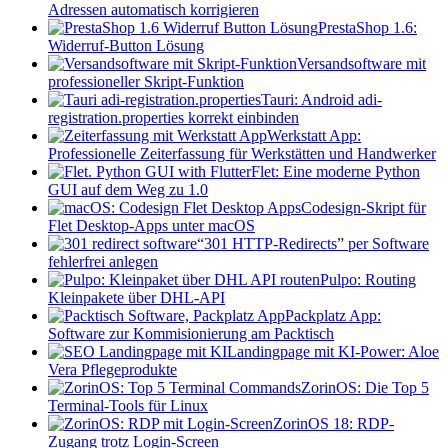
Adressen automatisch korrigieren
PrestaShop 1.6:
Widerruf-Button Lösung
Versandsoftware mit
professioneller Skript-Funktion
Tauri: Android adi-
registration.properties korrekt einbinden
Werkstatt App:
Professionelle Zeiterfassung für Werkstätten und Handwerker
Flet: Eine moderne Python
GUI auf dem Weg zu 1.0
Codesign-Skript für
Flet Desktop-Apps unter macOS
“301 HTTP-Redirects” per Software
fehlerfrei anlegen
Pulpo: Routing
Kleinpakete über DHL-API
Packplatz App:
Software zur Kommisionierung am Packtisch
Landingpage mit KI-Power: Aloe
Vera Pflegeprodukte
ZorinOS: Die Top 5
Terminal-Tools für Linux
ZorinOS 18: RDP-
Zugang trotz Login-Screen