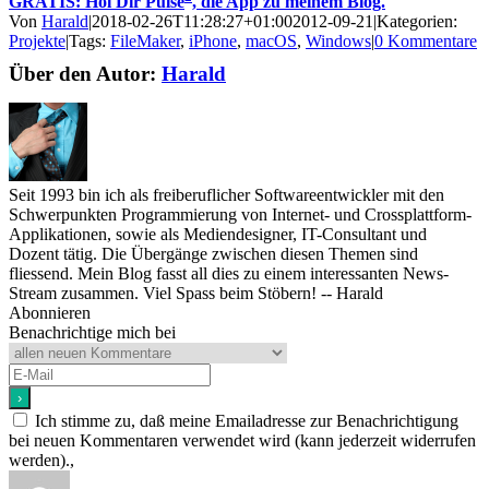
GRATIS: Hol Dir Pulse
, die App zu meinem Blog.
Von
Harald
|
2018-02-26T11:28:27+01:00
2012-09-21
|
Kategorien:
Projekte
|
Tags:
FileMaker
,
iPhone
,
macOS
,
Windows
|
0 Kommentare
Über den Autor:
Harald
Seit 1993 bin ich als freiberuflicher Softwareentwickler mit den
Schwerpunkten Programmierung von Internet- und Crossplattform-
Applikationen, sowie als Mediendesigner, IT-Consultant und
Dozent tätig. Die Übergänge zwischen diesen Themen sind
fliessend. Mein Blog fasst all dies zu einem interessanten News-
Stream zusammen. Viel Spass beim Stöbern! -- Harald
Abonnieren
Benachrichtige mich bei
Ich stimme zu, daß meine Emailadresse zur Benachrichtigung
bei neuen Kommentaren verwendet wird (kann jederzeit widerrufen
werden).,