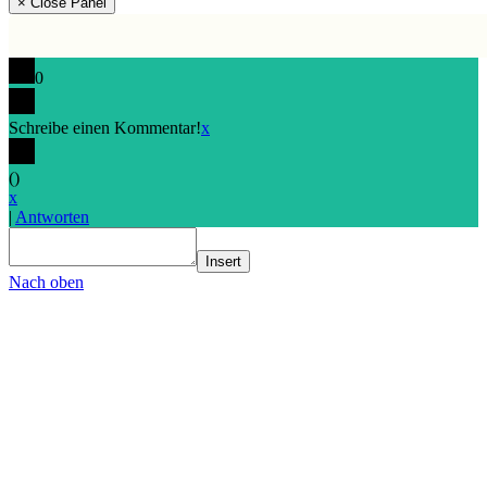
× Close Panel
0
Schreibe einen Kommentar!
x
(
)
x
|
Antworten
Insert
Nach oben