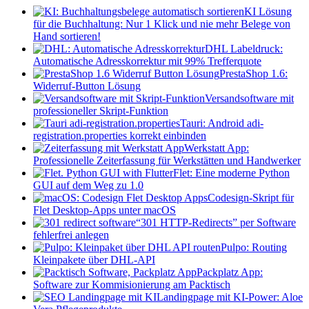
KI Lösung
für die Buchhaltung: Nur 1 Klick und nie mehr Belege von
Hand sortieren!
DHL Labeldruck:
Automatische Adresskorrektur mit 99% Trefferquote
PrestaShop 1.6:
Widerruf-Button Lösung
Versandsoftware mit
professioneller Skript-Funktion
Tauri: Android adi-
registration.properties korrekt einbinden
Werkstatt App:
Professionelle Zeiterfassung für Werkstätten und Handwerker
Flet: Eine moderne Python
GUI auf dem Weg zu 1.0
Codesign-Skript für
Flet Desktop-Apps unter macOS
“301 HTTP-Redirects” per Software
fehlerfrei anlegen
Pulpo: Routing
Kleinpakete über DHL-API
Packplatz App:
Software zur Kommisionierung am Packtisch
Landingpage mit KI-Power: Aloe