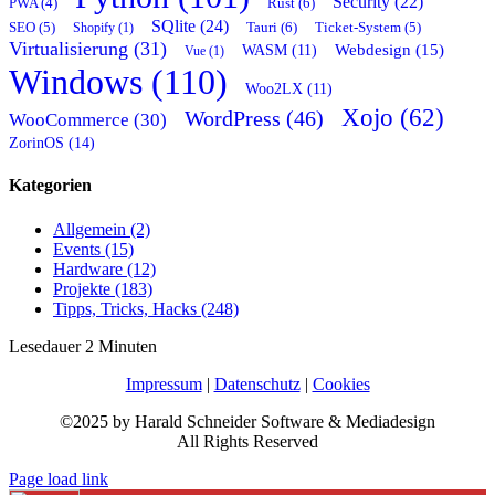
Security (22)
Rust (6)
PWA (4)
SQlite (24)
Tauri (6)
SEO (5)
Shopify (1)
Ticket-System (5)
Virtualisierung (31)
Webdesign (15)
WASM (11)
Vue (1)
Windows (110)
Woo2LX (11)
Xojo (62)
WordPress (46)
WooCommerce (30)
ZorinOS (14)
Kategorien
Allgemein (2)
Events (15)
Hardware (12)
Projekte (183)
Tipps, Tricks, Hacks (248)
Lesedauer
2
Minuten
Impressum
|
Datenschutz
|
Cookies
©2025 by Harald Schneider Software & Mediadesign
All Rights Reserved
Page load link