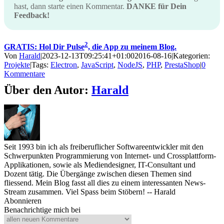
hast, dann starte einen Kommentar.
DANKE für Dein
Feedback!
2
GRATIS: Hol Dir Pulse
, die App zu meinem Blog.
Von
Harald
|
2023-12-13T09:25:41+01:00
2016-08-16
|
Kategorien:
Projekte
|
Tags:
Electron
,
JavaScript
,
NodeJS
,
PHP
,
PrestaShop
|
0
Kommentare
Über den Autor:
Harald
Seit 1993 bin ich als freiberuflicher Softwareentwickler mit den
Schwerpunkten Programmierung von Internet- und Crossplattform-
Applikationen, sowie als Mediendesigner, IT-Consultant und
Dozent tätig. Die Übergänge zwischen diesen Themen sind
fliessend. Mein Blog fasst all dies zu einem interessanten News-
Stream zusammen. Viel Spass beim Stöbern! -- Harald
Abonnieren
Benachrichtige mich bei