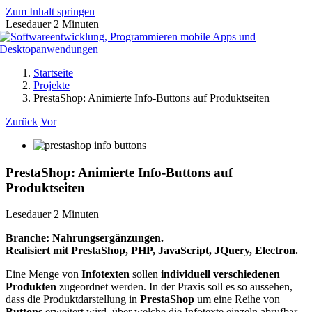
Zum Inhalt springen
Lesedauer
2
Minuten
Startseite
Projekte
PrestaShop: Animierte Info-Buttons auf Produktseiten
Zurück
Vor
PrestaShop: Animierte Info-Buttons auf
Produktseiten
Lesedauer
2
Minuten
Branche: Nahrungsergänzungen.
Realisiert mit PrestaShop, PHP, JavaScript, JQuery, Electron.
Eine Menge von
Infotexten
sollen
individuell verschiedenen
Produkten
zugeordnet werden. In der Praxis soll es so aussehen,
dass die Produktdarstellung in
PrestaShop
um eine Reihe von
Buttons
erweitert wird, über welche die Infotexte einzeln abrufbar