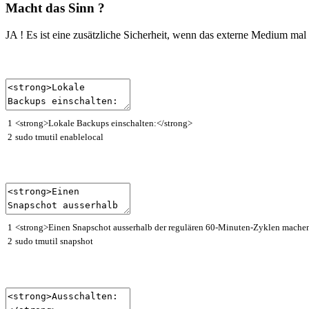
Macht das Sinn ?
JA ! Es ist eine zusätzliche Sicherheit, wenn das externe Medium mal
1
<
strong
>
Lokale
Backups
einschalten
:
<
/
strong
>
2
sudo
tmutil
enablelocal
1
<
strong
>
Einen
Snapschot
ausserhalb
der
regul
ä
ren
60
-
Minuten
-
Zyklen
mache
2
sudo
tmutil
snapshot