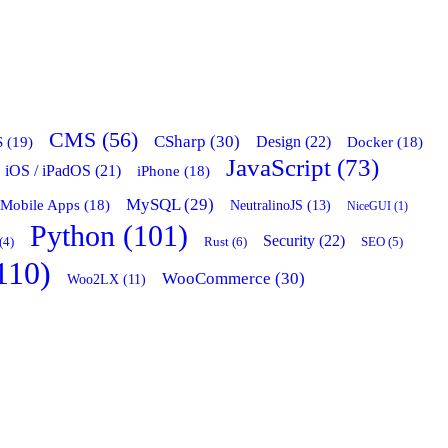
CMS (56)
CSharp (30)
 (19)
Design (22)
Docker (18)
JavaScript (73)
iOS / iPadOS (21)
iPhone (18)
MySQL (29)
Mobile Apps (18)
NeutralinoJS (13)
NiceGUI (1)
Python (101)
Security (22)
Rust (6)
(4)
SEO (5)
110)
WooCommerce (30)
Woo2LX (11)