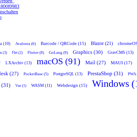
 werden"
x800f0983
nschalten
n
Blazor (21)
chromeOS
Barcode / QRCode (15)
a (10)
Avalonia (6)
Graphics (30)
GravCMS (13)
Flutter (8)
GoLang (9)
m (3)
Flet (2)
)
macOS (91)
Mail (27)
LXArchiv (13)
MAUI (17)
PrestaShop (31)
lesk (27)
PostgreSQL (13)
PocketBase (5)
PWA 
Windows (
 (31)
Webdesign (15)
WASM (11)
Vue (1)