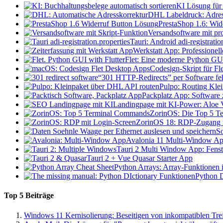
KI Lösung für 
DHL Labeldruck: Adress
PrestaShop 1.6: Wid
Versandsoftware mit pro
Tauri: Android adi-registratio
Werkstatt App: Professionel
Flet: Eine moderne Python GU
Codesign-Skript für F
“301 HTTP-Redirects” per Software feh
Pulpo: Routing Kle
Packplatz App: Software
Landingpage mit KI-Power: Aloe V
ZorinOS: Die Top 5 Te
ZorinOS 18: RDP-Zugang t
So
Avalonia 11 Multi-Window App
Tauri 2 Multi Window App: Fenste
Tauri 2 + Vue Quasar Starter App
Python Arrays: Array-Funktionen i
Python D
Top 5 Beiträge
Windows 11 Kernisolierung: Beseitigen von inkompatiblen Tre