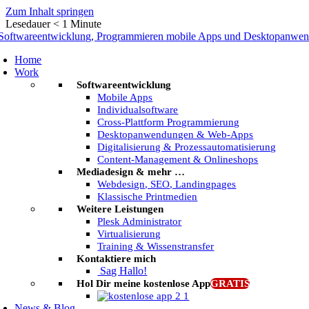
Zum Inhalt springen
Lesedauer
< 1
Minute
Home
Work
Softwareentwicklung
Mobile Apps
Individualsoftware
Cross-Plattform Programmierung
Desktopanwendungen & Web-Apps
Digitalisierung & Prozessautomatisierung
Content-Management & Onlineshops
Mediadesign & mehr …
Webdesign, SEO, Landingpages
Klassische Printmedien
Weitere Leistungen
Plesk Administrator
Virtualisierung
Training & Wissenstransfer
Kontaktiere mich
Sag Hallo!
Hol Dir meine kostenlose App
GRATIS
News & Blog