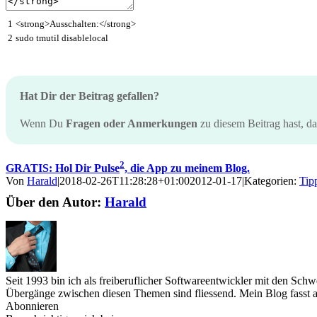
1
<
strong
>
Ausschalten
:
<
/
strong
>
2
sudo
tmutil
disablelocal
Hat Dir der Beitrag gefallen?
Wenn Du
Fragen oder Anmerkungen
zu diesem Beitrag hast, d
2
GRATIS: Hol Dir Pulse
, die App zu meinem Blog.
Von
Harald
|
2018-02-26T11:28:28+01:00
2012-01-17
|
Kategorien:
Tip
Über den Autor:
Harald
Seit 1993 bin ich als freiberuflicher Softwareentwickler mit den Sc
Übergänge zwischen diesen Themen sind fliessend. Mein Blog fasst a
Abonnieren