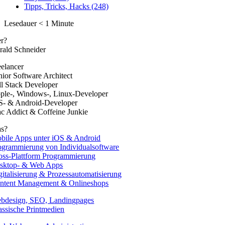
Tipps, Tricks, Hacks (248)
Lesedauer
< 1
Minute
r?
rald Schneider
eelancer
nior Software Architect
ll Stack Developer
ple-, Windows-, Linux-Developer
S- & Android-Developer
c Addict & Coffeine Junkie
s?
bile Apps unter iOS & Android
ogrammierung von Individualsoftware
oss-Plattform Programmierung
sktop- & Web Apps
gitalisierung & Prozessautomatisierung
ntent Management & Onlineshops
bdesign, SEO, Landingpages
assische Printmedien