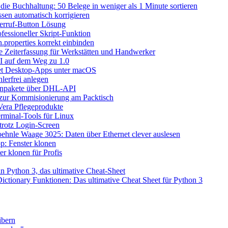
die Buchhaltung: 50 Belege in weniger als 1 Minute sortieren
en automatisch korrigieren
erruf-Button Lösung
fessioneller Skript-Funktion
n.properties korrekt einbinden
le Zeiterfassung für Werkstätten und Handwerker
I auf dem Weg zu 1.0
let Desktop-Apps unter macOS
lerfrei anlegen
inpakete über DHL-API
 zur Kommisionierung am Packtisch
era Pflegeprodukte
rminal-Tools für Linux
rotz Login-Screen
ehnle Waage 3025: Daten über Ethernet clever auslesen
: Fenster klonen
r klonen für Profis
n Python 3, das ultimative Cheat-Sheet
ictionary Funktionen: Das ultimative Cheat Sheet für Python 3
ibern