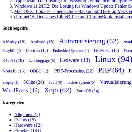
Apple Mail: Die Lösung für "Passwort konnte nicht überprüft
Windows 11 24H2: Die Lösung für Windows Update Fehler 0
Mac OSX: Lokales Timemachine-Backup auf Desktop Macs ei
chromeOS: Deutsches LibreOffice auf ChromeBook installiere
Suchbegriffe
Automatisierung (62)
Affinity (18)
Android (18)
Avad
Easybill (9)
Electron (12)
FileMaker (10)
Embedded Systems (4)
Flaru
Linux (94
Lexware (38)
KI / AI (18)
Landingpage (8)
PHP (64)
P
PDF-Processing (22)
NodeJS (16)
ODBC (12)
Virtualisierung
SQlite (24)
Tauri (6)
Shopify (1)
Ticket-System (5)
Xojo (62)
WordPress (46)
ZorinOS (14)
Kategorien
Allgemein (2)
Events (15)
Hardware (12)
Projekte (183)