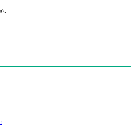
).,
!