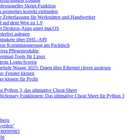
erruf-Button Lösung
fessioneller Skript-Funktion
n.properties korrekt einbinden
le Zeiterfassung für Werkstätten und Handwerker
I auf dem Weg zu 1.0
let Desktop-Apps unter macOS
lerfrei anlegen
inpakete über DHL-API
 zur Kommisionierung am Packtisch
era Pflegeprodukte
rminal-Tools für Linux
rotz Login-Screen
ehnle Waage 3025: Daten über Ethernet clever auslesen
: Fenster klonen
r klonen für Profis
n Python 3, das ultimative Cheat-Sheet
ictionary Funktionen: Das ultimative Cheat Sheet für Python 3
ibern
 werden"
x800f0983
cht