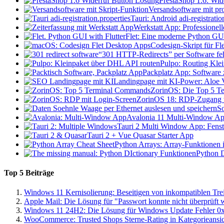
PrestaShop 1.6: Wid
Versandsoftware mit pro
Tauri: Android adi-registratio
Werkstatt App: Professionel
Flet: Eine moderne Python GU
Codesign-Skript für F
“301 HTTP-Redirects” per Software feh
Pulpo: Routing Kle
Packplatz App: Software
Landingpage mit KI-Power: Aloe V
ZorinOS: Die Top 5 Te
ZorinOS 18: RDP-Zugang t
So
Avalonia 11 Multi-Window App
Tauri 2 Multi Window App: Fenste
Tauri 2 + Vue Quasar Starter App
Python Arrays: Array-Funktionen i
Python D
Top 5 Beiträge
Windows 11 Kernisolierung: Beseitigen von inkompatiblen Tre
Apple Mail: Die Lösung für "Passwort konnte nicht überprüft
Windows 11 24H2: Die Lösung für Windows Update Fehler 0
WooCommerce: Trusted Shops Sterne-Rating in Kategorieansi