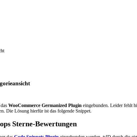
cht
orieansicht
 das
WooCommerce Germanized Plugin
eingebunden. Leider fehlt hi
Die Lösung hierfür ist das folgende Snippet.
ops Sterne-Bewertungen
ber das
Code Snippets Plugin
eingebunden werden. tsID durch die ei