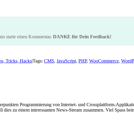
ann starte einen Kommentar.
DANKE für Dein Feedback!
ps, Tricks, Hacks
|
Tags:
CMS
,
JavaScript
,
PHP
,
WooCommerce
,
WordP
hwerpunkten Programmierung von Internet- und Crossplattform-Applikati
ll dies zu einem interessanten News-Stream zusammen. Viel Spass beim