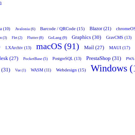
n
Blazor (21)
chromeOS
Barcode / QRCode (15)
a (10)
Avalonia (6)
Graphics (30)
GravCMS (13)
Flutter (8)
GoLang (9)
m (3)
Flet (2)
)
macOS (91)
Mail (27)
LXArchiv (13)
MAUI (17)
PrestaShop (31)
lesk (27)
PostgreSQL (13)
PocketBase (5)
PWA 
Windows (
 (31)
Webdesign (15)
WASM (11)
Vue (1)