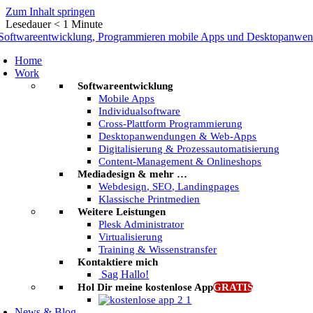
Zum Inhalt springen
Lesedauer
< 1
Minute
Home
Work
Softwareentwicklung
Mobile Apps
Individualsoftware
Cross-Plattform Programmierung
Desktopanwendungen & Web-Apps
Digitalisierung & Prozessautomatisierung
Content-Management & Onlineshops
Mediadesign & mehr …
Webdesign, SEO, Landingpages
Klassische Printmedien
Weitere Leistungen
Plesk Administrator
Virtualisierung
Training & Wissenstransfer
Kontaktiere mich
Sag Hallo!
Hol Dir meine kostenlose App
GRATIS
News & Blog