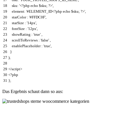
18
sku
:
'<?php echo $sku; ?>'
,
19
element
:
'#ELEMENT_ID<?php echo $sku; ?>'
,
20
starColor
:
'#FFDC0F'
,
21
starSize
:
'14px'
,
22
fontSize
:
'12px'
,
23
showRating
:
'true'
,
24
scrollToReviews
:
'false'
,
25
enablePlaceholder
:
'true'
,
26
}
27
)
;
28
29
</script>
30
<
?
php
31
}
;
Das Ergebnis schaut dann so aus: