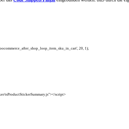
woocommerce_after_shop_loop_item_sku_in_cart'
,
20
,
1
)
;
ker/tsProductStickerSummary.js"
>
</script>