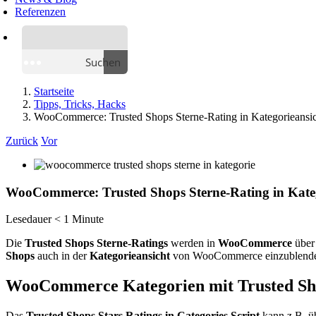
Referenzen
Suchen
Startseite
Tipps, Tricks, Hacks
WooCommerce: Trusted Shops Sterne-Rating in Kategorieansi
Zurück
Vor
WooCommerce: Trusted Shops Sterne-Rating in Kateg
Lesedauer
< 1
Minute
Die
Trusted Shops Sterne-Ratings
werden in
WooCommerce
über
Shops
auch in der
Kategorieansicht
von WooCommerce einzublenden. 
WooCommerce Kategorien mit Trusted Sh
Das
Trusted Shops Stars Ratings in Categories Script
kann z.B. ü