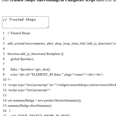
1
// Trusted Shops
2
3
add_action
(
'woocommerce_after_shop_loop_item_title'
,
'add_js_functions'
,
'
4
5
function
add_js_functions
(
$
template
)
{
6
global
$
product
;
7
8
$
sku
=
$
product
->
get_sku
(
)
;
9
echo
'<div id="ELEMENT_ID'
.
$
sku
.
'" align="center"></div><br>'
;
10
?
>
11
<script
type
=
"text/javascript"
src
=
"//widgets.trustedshops.com/reviews/tsStic
12
<script
type
=
"text/javascript"
>
13
14
var
summaryBadge
=
new
productStickerSummary
(
)
;
15
summaryBadge
.
showSummary
(
16
{
17
tsId
:
'YOUR_TRSTED_SHOPS_ID_HERE'
,