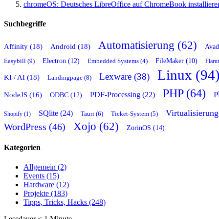
chromeOS: Deutsches LibreOffice auf ChromeBook installiere
Suchbegriffe
Automatisierung (62)
Affinity (18)
Android (18)
Avad
Easybill (9)
Electron (12)
FileMaker (10)
Embedded Systems (4)
Flaru
Linux (94
Lexware (38)
KI / AI (18)
Landingpage (8)
PHP (64)
P
PDF-Processing (22)
NodeJS (16)
ODBC (12)
Virtualisierung
SQlite (24)
Tauri (6)
Shopify (1)
Ticket-System (5)
Xojo (62)
WordPress (46)
ZorinOS (14)
Kategorien
Allgemein (2)
Events (15)
Hardware (12)
Projekte (183)
Tipps, Tricks, Hacks (248)
Lesedauer
< 1
Minute