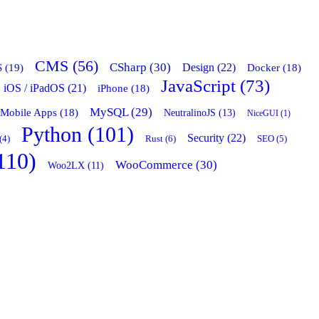
CMS (56)
CSharp (30)
 (19)
Design (22)
Docker (18)
JavaScript (73)
iOS / iPadOS (21)
iPhone (18)
MySQL (29)
Mobile Apps (18)
NeutralinoJS (13)
NiceGUI (1)
Python (101)
Security (22)
Rust (6)
(4)
SEO (5)
110)
WooCommerce (30)
Woo2LX (11)