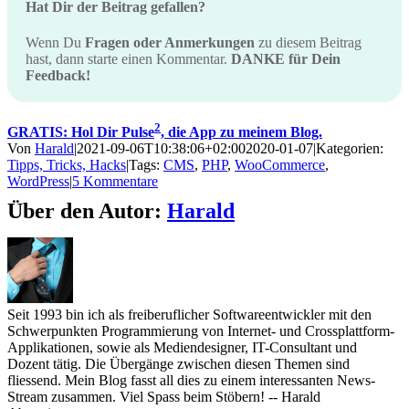
Hat Dir der Beitrag gefallen?
Wenn Du
Fragen oder Anmerkungen
zu diesem Beitrag
hast, dann starte einen Kommentar.
DANKE für Dein
Feedback!
2
GRATIS: Hol Dir Pulse
, die App zu meinem Blog.
Von
Harald
|
2021-09-06T10:38:06+02:00
2020-01-07
|
Kategorien:
Tipps, Tricks, Hacks
|
Tags:
CMS
,
PHP
,
WooCommerce
,
WordPress
|
5 Kommentare
Über den Autor:
Harald
Seit 1993 bin ich als freiberuflicher Softwareentwickler mit den
Schwerpunkten Programmierung von Internet- und Crossplattform-
Applikationen, sowie als Mediendesigner, IT-Consultant und
Dozent tätig. Die Übergänge zwischen diesen Themen sind
fliessend. Mein Blog fasst all dies zu einem interessanten News-
Stream zusammen. Viel Spass beim Stöbern! -- Harald