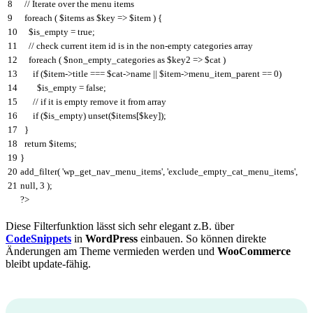
8
// Iterate over the menu items
9
foreach
(
$items
as
$key
=
>
$item
)
{
10
$is_empty
=
true
;
11
// check current item id is in the non-empty categories array
12
foreach
(
$non_empty_categories
as
$key2
=
>
$cat
)
13
if
(
$item
->
title
===
$cat
->
name
||
$item
->
menu_item_parent
==
0
)
14
$is_empty
=
false
;
15
// if it is empty remove it from array
16
if
(
$is_empty
)
unset
(
$items
[
$key
]
)
;
17
}
18
return
$items
;
19
}
20
add_filter
(
'wp_get_nav_menu_items'
,
'exclude_empty_cat_menu_items'
,
21
null
,
3
)
;
?>
Diese Filterfunktion lässt sich sehr elegant z.B. über
CodeSnippets
in
WordPress
einbauen. So können direkte
Änderungen am Theme vermieden werden und
WooCommerce
bleibt update-fähig.