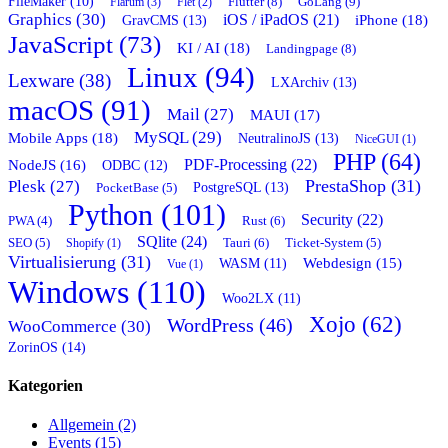
FileMaker (10)
Flutter (8)
GoLang (9)
Flarum (3)
Flet (2)
Graphics (30)
iOS / iPadOS (21)
GravCMS (13)
iPhone (18)
JavaScript (73)
KI / AI (18)
Landingpage (8)
Linux (94)
Lexware (38)
LXArchiv (13)
macOS (91)
Mail (27)
MAUI (17)
MySQL (29)
Mobile Apps (18)
NeutralinoJS (13)
NiceGUI (1)
PHP (64)
PDF-Processing (22)
NodeJS (16)
ODBC (12)
PrestaShop (31)
Plesk (27)
PostgreSQL (13)
PocketBase (5)
Python (101)
Security (22)
Rust (6)
PWA (4)
SQlite (24)
Tauri (6)
SEO (5)
Shopify (1)
Ticket-System (5)
Virtualisierung (31)
Webdesign (15)
WASM (11)
Vue (1)
Windows (110)
Woo2LX (11)
Xojo (62)
WordPress (46)
WooCommerce (30)
ZorinOS (14)
Kategorien
Allgemein (2)
Events (15)