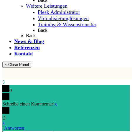
Back
Weitere Leistungen
Plesk Administrator
Virtualisierunglösungen
Training & Wissenstransfer
Back
Back
News & Blog
Referenzen
Kontakt
× Close Panel
5
0
Schreibe einen Kommentar!
x
(
)
x
|
Antworten