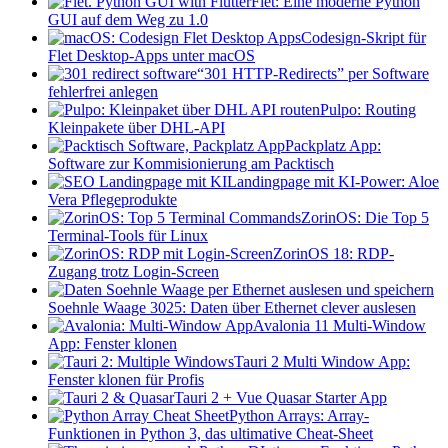
Flet: Eine moderne Python
GUI auf dem Weg zu 1.0
Codesign-Skript für
Flet Desktop-Apps unter macOS
“301 HTTP-Redirects” per Software
fehlerfrei anlegen
Pulpo: Routing
Kleinpakete über DHL-API
Packplatz App:
Software zur Kommisionierung am Packtisch
Landingpage mit KI-Power: Aloe
Vera Pflegeprodukte
ZorinOS: Die Top 5
Terminal-Tools für Linux
ZorinOS 18: RDP-
Zugang trotz Login-Screen
Soehnle Waage 3025: Daten über Ethernet clever auslesen
Avalonia 11 Multi-Window
App: Fenster klonen
Tauri 2 Multi Window App:
Fenster klonen für Profis
Tauri 2 + Vue Quasar Starter App
Python Arrays: Array-
Funktionen in Python 3, das ultimative Cheat-Sheet