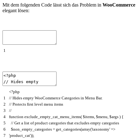
Mit dem folgenden Code lässt sich das Problem in
WooCommerce
elegant lösen:
1
<?php
1
// Hides empty WooCommerce Categories in Menu Bar.
2
// Protects first level menu items
3
//
4
function
exclude_empty_cat_menu_items
(
$items
,
$menu
,
$args
)
{
5
// Get a list of product categories that excludes empty categories
6
$non_empty_categories
=
get_categories
(
array
(
'taxonomy'
=
>
7
'product_cat'
)
)
;