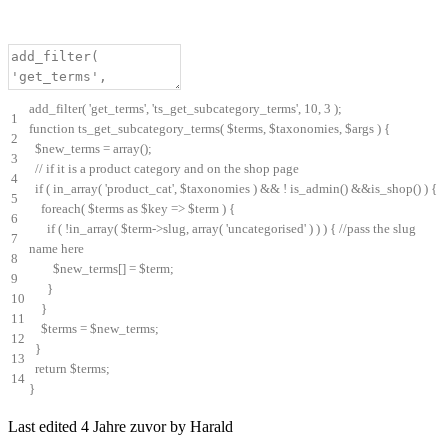
add_filter
(
'get_terms'
,
'ts_get_subcategory_terms'
,
10
,
3
)
;
1
function
ts_get_subcategory_terms
(
$
terms
,
$
taxonomies
,
$
args
)
{
2
$
new_terms
=
array
(
)
;
3
// if it is a product category and on the shop page
4
if
(
in_array
(
'product_cat'
,
$
taxonomies
)
&&
!
is_admin
(
)
&&
is_shop
(
)
)
{
5
foreach
(
$
terms
as
$
key
=
>
$
term
)
{
6
if
(
!
in_array
(
$
term
->
slug
,
array
(
'uncategorised'
)
)
)
{
//pass the slug
7
name here
8
$
new_terms
[
]
=
$
term
;
9
}
10
}
11
$
terms
=
$
new_terms
;
12
}
13
return
$
terms
;
14
}
Last edited 4 Jahre zuvor by Harald