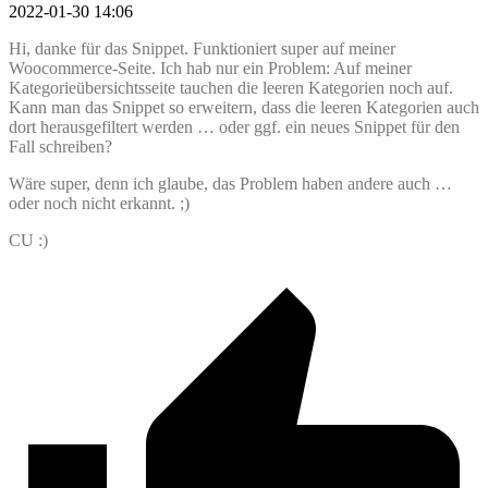
2022-01-30 14:06
Hi, danke für das Snippet. Funktioniert super auf meiner
Woocommerce-Seite. Ich hab nur ein Problem: Auf meiner
Kategorieübersichtsseite tauchen die leeren Kategorien noch auf.
Kann man das Snippet so erweitern, dass die leeren Kategorien auch
dort herausgefiltert werden … oder ggf. ein neues Snippet für den
Fall schreiben?
Wäre super, denn ich glaube, das Problem haben andere auch …
oder noch nicht erkannt. ;)
CU :)