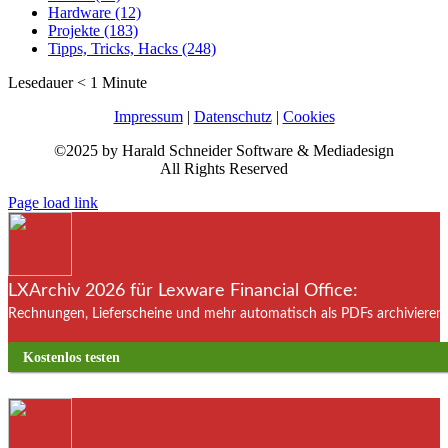
Hardware (12)
Projekte (183)
Tipps, Tricks, Hacks (248)
Lesedauer
< 1
Minute
Impressum
|
Datenschutz
|
Cookies
©2025 by Harald Schneider Software & Mediadesign
All Rights Reserved
Page load link
LXArchiv 2026 für Lexware Financial Office:
Rechnungen, Lieferscheine und mehr automatisch als PDFs archivieren. 
Kostenlos testen