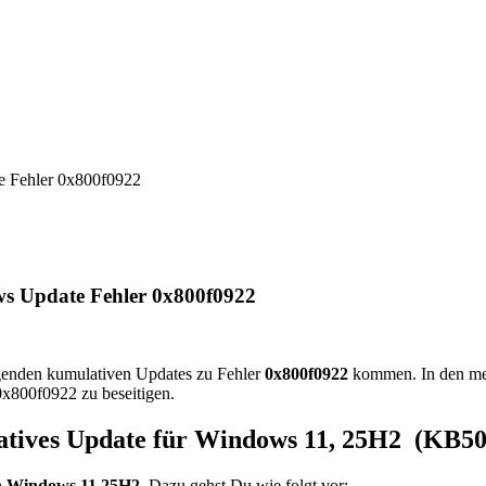
e Fehler 0x800f0922
ws Update Fehler 0x800f0922
enden kumulativen Updates zu Fehler
0x800f0922
kommen. In den meis
0x800f0922 zu beseitigen.
ulatives Update für Windows 11, 25H2 (KB5
n Windows 11 25H2
. Dazu gehst Du wie folgt vor: