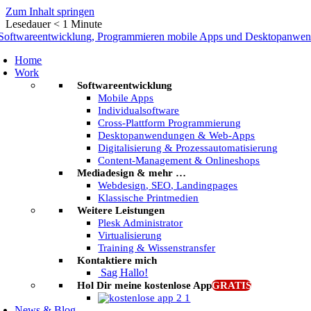
Zum Inhalt springen
Lesedauer
< 1
Minute
Home
Work
Softwareentwicklung
Mobile Apps
Individualsoftware
Cross-Plattform Programmierung
Desktopanwendungen & Web-Apps
Digitalisierung & Prozessautomatisierung
Content-Management & Onlineshops
Mediadesign & mehr …
Webdesign, SEO, Landingpages
Klassische Printmedien
Weitere Leistungen
Plesk Administrator
Virtualisierung
Training & Wissenstransfer
Kontaktiere mich
Sag Hallo!
Hol Dir meine kostenlose App
GRATIS
News & Blog