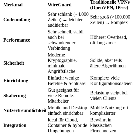
Traditionelle VPNs
Merkmal
WireGuard
(OpenVPN, IPsec)
Sehr schlank (~4.000
Sehr groß (>100.000
Codeumfang
Zeilen) → leichter
Zeilen) → komplex
auditierbar
Sehr schnell, stabil
auch bei
Höherer Overhead,
Performance
schwankender
oft langsamer
Verbindung
Moderne
Kryptographie,
Solide, aber teils
Sicherheit
minimale
ältere Algorithmen
Angriffsfläche
Einfach: wenige
Komplex: viele
Einrichtung
Befehle & Schlüssel
Konfigurationsdateien
Gut geeignet für
Belastung steigt bei
Skalierung
viele Remote-
vielen Clients
Mitarbeiter
Mobile und Desktop
Mobile Nutzung oft
Nutzerfreundlichkeit
einfach einrichtbar
komplizierter
Ideal für Cloud,
Bewährt in
Integration
Container & hybride
klassischen
Umgebungen
Firmennetzen