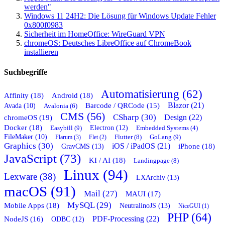
werden"
Windows 11 24H2: Die Lösung für Windows Update Fehler
0x800f0983
Sicherheit im HomeOffice: WireGuard VPN
chromeOS: Deutsches LibreOffice auf ChromeBook
installieren
Suchbegriffe
Automatisierung (62)
Affinity (18)
Android (18)
Blazor (21)
Barcode / QRCode (15)
Avada (10)
Avalonia (6)
CMS (56)
CSharp (30)
chromeOS (19)
Design (22)
Docker (18)
Easybill (9)
Electron (12)
Embedded Systems (4)
FileMaker (10)
Flutter (8)
GoLang (9)
Flarum (3)
Flet (2)
Graphics (30)
iOS / iPadOS (21)
GravCMS (13)
iPhone (18)
JavaScript (73)
KI / AI (18)
Landingpage (8)
Linux (94)
Lexware (38)
LXArchiv (13)
macOS (91)
Mail (27)
MAUI (17)
MySQL (29)
Mobile Apps (18)
NeutralinoJS (13)
NiceGUI (1)
PHP (64)
PDF-Processing (22)
NodeJS (16)
ODBC (12)