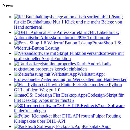
News
KI Lösung
für die Buchhaltung: Nur 1 Klick und nie mehr Belege von
Hand sortieren!
DHL Labeldruck:
Automatische Adresskorrektur mit 99% Trefferquote
PrestaShop 1.6:
Widerruf-Button Lösung
Versandsoftware mit
professioneller Skript-Funktion
Tauri: Android adi-
registration.properties korrekt einbinden
Werkstatt App:
Professionelle Zeiterfassung für Werkstätten und Handwerker
Flet: Eine moderne Python
GUI auf dem Weg zu 1.0
Codesign-Skript für
Flet Desktop-Apps unter macOS
“301 HTTP-Redirects” per Software
fehlerfrei anlegen
Pulpo: Routing
Kleinpakete über DHL-API
Packplatz App: