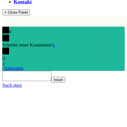
Kontakt
× Close Panel
0
Schreibe einen Kommentar!
x
(
)
x
|
Antworten
Insert
Nach oben