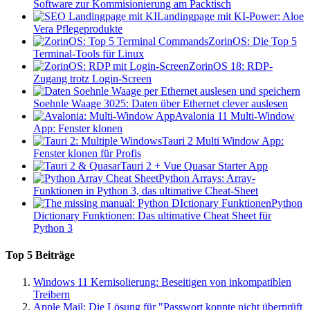
Software zur Kommisionierung am Packtisch
Landingpage mit KI-Power: Aloe
Vera Pflegeprodukte
ZorinOS: Die Top 5
Terminal-Tools für Linux
ZorinOS 18: RDP-
Zugang trotz Login-Screen
Soehnle Waage 3025: Daten über Ethernet clever auslesen
Avalonia 11 Multi-Window
App: Fenster klonen
Tauri 2 Multi Window App:
Fenster klonen für Profis
Tauri 2 + Vue Quasar Starter App
Python Arrays: Array-
Funktionen in Python 3, das ultimative Cheat-Sheet
Python
Dictionary Funktionen: Das ultimative Cheat Sheet für
Python 3
Top 5 Beiträge
Windows 11 Kernisolierung: Beseitigen von inkompatiblen
Treibern
Apple Mail: Die Lösung für "Passwort konnte nicht überprüft