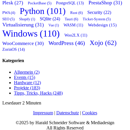
PrestaShop (31)
Plesk (27)
PostgreSQL (13)
PocketBase (5)
Python (101)
Security (22)
Rust (6)
PWA (4)
SQlite (24)
Tauri (6)
SEO (5)
Shopify (1)
Ticket-System (5)
Virtualisierung (31)
Webdesign (15)
WASM (11)
Vue (1)
Windows (110)
Woo2LX (11)
Xojo (62)
WordPress (46)
WooCommerce (30)
ZorinOS (14)
Kategorien
Allgemein (2)
Events (15)
Hardware (12)
Projekte (183)
Tipps, Tricks, Hacks (248)
Lesedauer
2
Minuten
Impressum
|
Datenschutz
|
Cookies
©2025 by Harald Schneider Software & Mediadesign
All Rights Reserved