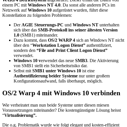
einem PC mit
Windows NT 4.0
. Da sonst alle anderen PCs im
Netzwerk auf
Windows 10
aufgerüstet wurden, führt diese
Konstellation zu folgenden Problemen:
Der
AGIE Steuerungs-PC
und
Windows NT
unterhalten
sich über das
SMB-Protokoll ins seiner ältesten Version
1.0
(SMB1) miteinander.
Dazu kommt, dass
OS/2 WARP 4
sich an Windows NT nicht
über den “
Workstation Logon Dienst”
authentifiziert,
sondern den
“File and Print Client Logon Dienst”
verwendet.
Windows 10 v
erwendet das neue
SMB3
. Die Aktivierung
von SMB1 stellt ein Sicherheitsrisiko dar.
Selbst mit
SMB1 unter Windows 10
ist eine
Authentifizierung beider Systeme
nur unter großem
Konfigurationsaufwand, falls überhaupt, möglich.
OS/2 Warp 4 mit Windows 10 verbinden
Wie verheiratet man nun beide Systeme unter diesen miesen
Voraussetzungen miteinander? Die kostengünstigste Lösung heisst
“
Virtualisierung”.
Die o.g. Problematik wurde wie folgt elegant und kosten-effizient