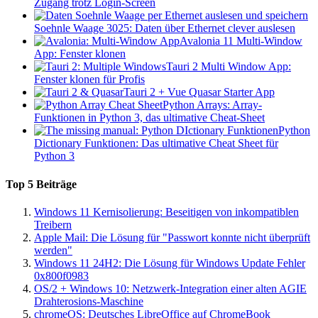
Zugang trotz Login-Screen
Soehnle Waage 3025: Daten über Ethernet clever auslesen
Avalonia 11 Multi-Window
App: Fenster klonen
Tauri 2 Multi Window App:
Fenster klonen für Profis
Tauri 2 + Vue Quasar Starter App
Python Arrays: Array-
Funktionen in Python 3, das ultimative Cheat-Sheet
Python
Dictionary Funktionen: Das ultimative Cheat Sheet für
Python 3
Top 5 Beiträge
Windows 11 Kernisolierung: Beseitigen von inkompatiblen
Treibern
Apple Mail: Die Lösung für "Passwort konnte nicht überprüft
werden"
Windows 11 24H2: Die Lösung für Windows Update Fehler
0x800f0983
OS/2 + Windows 10: Netzwerk-Integration einer alten AGIE
Drahterosions-Maschine
chromeOS: Deutsches LibreOffice auf ChromeBook