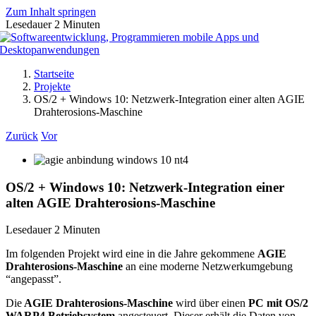
Zum Inhalt springen
Lesedauer
2
Minuten
Startseite
Projekte
OS/2 + Windows 10: Netzwerk-Integration einer alten AGIE
Drahterosions-Maschine
Zurück
Vor
OS/2 + Windows 10: Netzwerk-Integration einer
alten AGIE Drahterosions-Maschine
Lesedauer
2
Minuten
Im folgenden Projekt wird eine in die Jahre gekommene
AGIE
Drahterosions-Maschine
an eine moderne Netzwerkumgebung
“angepasst”.
Die
AGIE Drahterosions-Maschine
wird über einen
PC mit OS/2
WARP4 Betriebsystem
angesteuert. Dieser erhält die Daten von