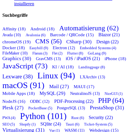
installieren
Suchbegriffe
Automatisierung (62)
Affinity (18)
Android (18)
Blazor (21)
Barcode / QRCode (15)
Avada (10)
Avalonia (6)
CMS (56)
CSharp (30)
chromeOS (19)
Design (22)
Docker (18)
Easybill (9)
Electron (12)
Embedded Systems (4)
FileMaker (10)
Flutter (8)
GoLang (9)
Flarum (3)
Flet (2)
Graphics (30)
iOS / iPadOS (21)
GravCMS (13)
iPhone (18)
JavaScript (73)
KI / AI (18)
Landingpage (8)
Linux (94)
Lexware (38)
LXArchiv (13)
macOS (91)
Mail (27)
MAUI (17)
MySQL (29)
Mobile Apps (18)
NeutralinoJS (13)
NiceGUI (1)
PHP (64)
PDF-Processing (22)
NodeJS (16)
ODBC (12)
PrestaShop (31)
Plesk (27)
PostgreSQL (13)
PocketBase (5)
Python (101)
Security (22)
Rust (6)
PWA (4)
SQlite (24)
Tauri (6)
SEO (5)
Shopify (1)
Ticket-System (5)
Virtualisierung (31)
Webdesign (15)
WASM (11)
Vue (1)