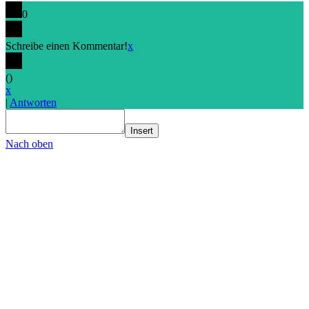
0
Schreibe einen Kommentar!
x
(
)
x
|
Antworten
Insert
Nach oben