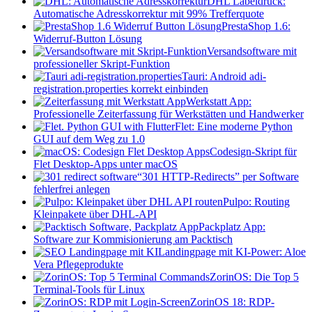
DHL Labeldruck:
Automatische Adresskorrektur mit 99% Trefferquote
PrestaShop 1.6:
Widerruf-Button Lösung
Versandsoftware mit
professioneller Skript-Funktion
Tauri: Android adi-
registration.properties korrekt einbinden
Werkstatt App:
Professionelle Zeiterfassung für Werkstätten und Handwerker
Flet: Eine moderne Python
GUI auf dem Weg zu 1.0
Codesign-Skript für
Flet Desktop-Apps unter macOS
“301 HTTP-Redirects” per Software
fehlerfrei anlegen
Pulpo: Routing
Kleinpakete über DHL-API
Packplatz App:
Software zur Kommisionierung am Packtisch
Landingpage mit KI-Power: Aloe
Vera Pflegeprodukte
ZorinOS: Die Top 5
Terminal-Tools für Linux
ZorinOS 18: RDP-