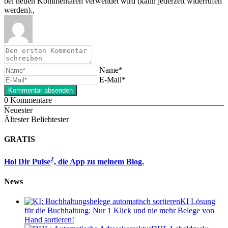
bei neuen Kommentaren verwendet wird (kann jederzeit widerrufen
werden).,
Name*
E-Mail*
0
Kommentare
Neuester
Ältester
Beliebtester
GRATIS
2
Hol Dir Pulse
, die App zu meinem Blog.
News
KI Lösung
für die Buchhaltung: Nur 1 Klick und nie mehr Belege von
Hand sortieren!