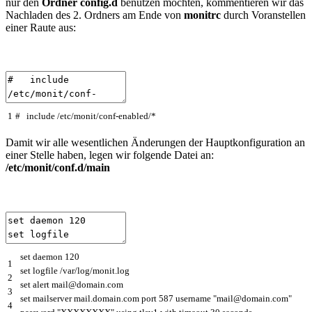
nur den
Ordner config.d
benutzen möchten, kommentieren wir das
Nachladen des 2. Ordners am Ende von
monitrc
durch Voranstellen
einer Raute aus:
1
# include /etc/monit/conf-enabled/*
Damit wir alle wesentlichen Änderungen der Hauptkonfiguration an
einer Stelle haben, legen wir folgende Datei an:
/etc/monit/conf.d/main
set
daemon
120
1
set
logfile
/
var
/
log
/
monit
.
log
2
set
alert
mail
@
domain
.
com
3
set
mailserver
mail
.
domain
.
com
port
587
username
"mail@domain.com"
4