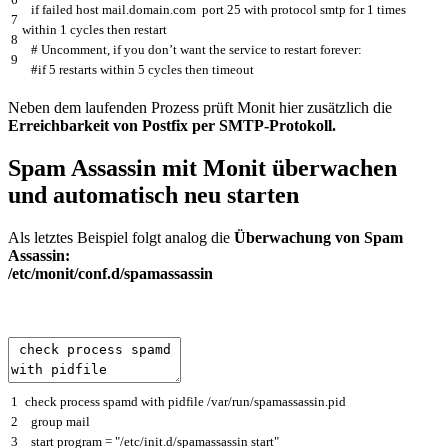
if
failed
host
mail
.
domain
.
com
port
25
with
protocol
smtp
for
1
times
7
within
1
cycles
then
restart
8
# Uncomment, if you don’t want the service to restart forever:
9
#if 5 restarts within 5 cycles then timeout
Neben dem laufenden Prozess prüft Monit hier zusätzlich die
Erreichbarkeit von Postfix per SMTP-Protokoll.
Spam Assassin mit Monit überwachen
und automatisch neu starten
Als letztes Beispiel folgt analog die
Überwachung von Spam
Assassin:
/etc/monit/conf.d/spamassassin
1
check
process
spamd
with
pidfile
/
var
/
run
/
spamassassin
.
pid
2
group
mail
3
start
program
=
"/etc/init.d/spamassassin start"