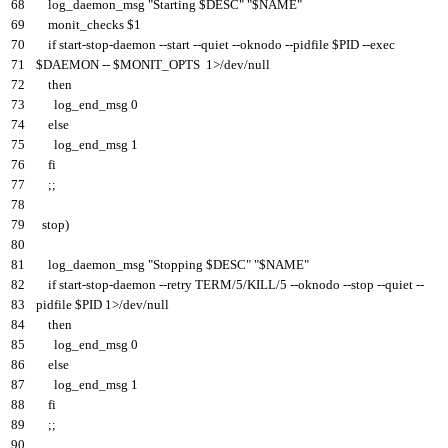
68
log_daemon
_
msg
"Starting $DESC"
"$NAME"
69
monit
_
checks
$
1
70
if
start
-
stop
-
daemon
--
start
--
quiet
--
oknodo
--
pidfile
$
PID
--
exec
71
$
DAEMON
--
$
MONIT
_
OPTS
1
>
/
dev
/
null
72
then
73
log_end
_
msg
0
74
else
75
log_end
_
msg
1
76
fi
77
;
;
78
79
stop
)
80
81
log_daemon
_
msg
"Stopping $DESC"
"$NAME"
82
if
start
-
stop
-
daemon
--
retry
TERM
/
5
/
KILL
/
5
--
oknodo
--
stop
--
quiet
--
83
pidfile
$
PID
1
>
/
dev
/
null
84
then
85
log_end
_
msg
0
86
else
87
log_end
_
msg
1
88
fi
89
;
;
90