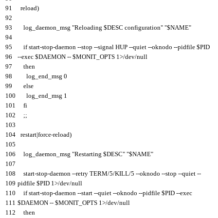
91
reload
)
92
93
log_daemon
_
msg
"Reloading $DESC configuration"
"$NAME"
94
95
if
start
-
stop
-
daemon
--
stop
--
signal
HUP
--
quiet
--
oknodo
--
pidfile
$
PID
96
--
exec
$
DAEMON
--
$
MONIT
_
OPTS
1
>
/
dev
/
null
97
then
98
log_end
_
msg
0
99
else
100
log_end
_
msg
1
101
fi
102
;
;
103
104
restart
|
force
-
reload
)
105
106
log_daemon
_
msg
"Restarting $DESC"
"$NAME"
107
108
start
-
stop
-
daemon
--
retry
TERM
/
5
/
KILL
/
5
--
oknodo
--
stop
--
quiet
--
109
pidfile
$
PID
1
>
/
dev
/
null
110
if
start
-
stop
-
daemon
--
start
--
quiet
--
oknodo
--
pidfile
$
PID
--
exec
111
$
DAEMON
--
$
MONIT
_
OPTS
1
>
/
dev
/
null
112
then