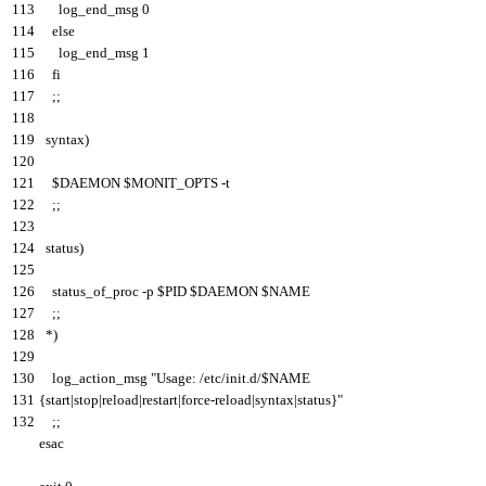
113
log_end
_
msg
0
114
else
115
log_end
_
msg
1
116
fi
117
;
;
118
119
syntax
)
120
121
$
DAEMON
$
MONIT_OPTS
-
t
122
;
;
123
124
status
)
125
126
status_of_proc
-
p
$
PID
$
DAEMON
$
NAME
127
;
;
128
*
)
129
130
log_action
_
msg
"Usage: /etc/init.d/$NAME
131
{start|stop|reload|restart|force-reload|syntax|status}"
132
;
;
esac