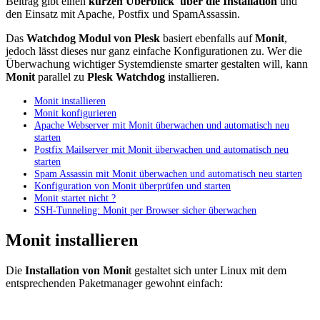
Beitrag gibt einen
kurzen Überblick über die Installation
und
den Einsatz mit Apache, Postfix und SpamAssassin.
Das
Watchdog Modul von Plesk
basiert ebenfalls auf
Monit
,
jedoch lässt dieses nur ganz einfache Konfigurationen zu. Wer die
Überwachung wichtiger Systemdienste smarter gestalten will, kann
Monit
parallel zu
Plesk Watchdog
installieren.
Monit installieren
Monit konfigurieren
Apache Webserver mit Monit überwachen und automatisch neu
starten
Postfix Mailserver mit Monit überwachen und automatisch neu
starten
Spam Assassin mit Monit überwachen und automatisch neu starten
Konfiguration von Monit überprüfen und starten
Monit startet nicht ?
SSH-Tunneling: Monit per Browser sicher überwachen
Monit installieren
Die
Installation von Moni
t gestaltet sich unter Linux mit dem
entsprechenden Paketmanager gewohnt einfach: