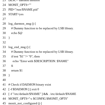
23
DESC
=
"daemon monitor"
24
MONIT_OPTS
=
""
25
PID
=
"/run/$NAME.pid"
26
START
=
yes
27
28
log_daemon_msg
(
)
{
29
# Dummy function to be replaced by LSB library.
30
echo
$
@
31
}
32
33
log_end_msg
(
)
{
34
# Dummy function to be replaced by LSB library.
35
if
test
"$1"
!=
"0"
;
then
36
echo
"Error with $DESCRIPTION: $NAME"
37
fi
38
return
$
1
39
}
40
41
# Check if DAEMON binary exist
42
[
-
f
$
DAEMON
]
||
exit
0
43
[
-
f
"/etc/default/$NAME"
]
&&
.
/
etc
/
default
/
$
NAME
44
MONIT_OPTS
=
"-c $CONFIG $MONIT_OPTS"
45
monit_not_configured
(
)
{