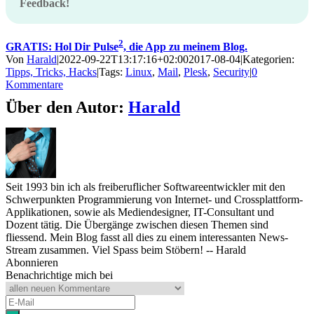
Feedback!
2
GRATIS: Hol Dir Pulse
, die App zu meinem Blog.
Von
Harald
|
2022-09-22T13:17:16+02:00
2017-08-04
|
Kategorien:
Tipps, Tricks, Hacks
|
Tags:
Linux
,
Mail
,
Plesk
,
Security
|
0
Kommentare
Über den Autor:
Harald
Seit 1993 bin ich als freiberuflicher Softwareentwickler mit den
Schwerpunkten Programmierung von Internet- und Crossplattform-
Applikationen, sowie als Mediendesigner, IT-Consultant und
Dozent tätig. Die Übergänge zwischen diesen Themen sind
fliessend. Mein Blog fasst all dies zu einem interessanten News-
Stream zusammen. Viel Spass beim Stöbern! -- Harald
Abonnieren
Benachrichtige mich bei