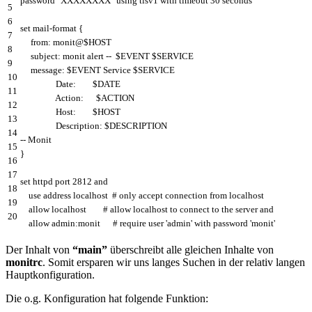
password
"XXXXXXXX"
using
tlsv1
with
timeout
30
seconds
5
6
set
mail
-
format
{
7
from
:
monit
@
$
HOST
8
subject
:
monit
alert
--
$
EVENT
$
SERVICE
9
message
:
$
EVENT
Service
$
SERVICE
10
Date
:
$
DATE
11
Action
:
$
ACTION
12
Host
:
$
HOST
13
Description
:
$
DESCRIPTION
14
--
Monit
15
}
16
17
set
httpd
port
2812
and
18
use
address
localhost
# only accept connection from localhost
19
allow
localhost
# allow localhost to connect to the server and
20
allow
admin
:
monit
# require user 'admin' with password 'monit'
Der Inhalt von
“main”
überschreibt alle gleichen Inhalte von
monitrc
. Somit ersparen wir uns langes Suchen in der relativ langen
Hauptkonfiguration.
Die o.g. Konfiguration hat folgende Funktion: