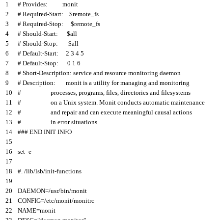
1
# Provides: monit
2
# Required-Start: $remote_fs
3
# Required-Stop: $remote_fs
4
# Should-Start: $all
5
# Should-Stop: $all
6
# Default-Start: 2 3 4 5
7
# Default-Stop: 0 1 6
8
# Short-Description: service and resource monitoring daemon
9
# Description: monit is a utility for managing and monitoring
10
# processes, programs, files, directories and filesystems
11
# on a Unix system. Monit conducts automatic maintenance
12
# and repair and can execute meaningful causal actions
13
# in error situations.
14
### END INIT INFO
15
16
set
-
e
17
18
#. /lib/lsb/init-functions
19
20
DAEMON
=
/
usr
/
bin
/
monit
21
CONFIG
=
/
etc
/
monit
/
monitrc
22
NAME
=
monit