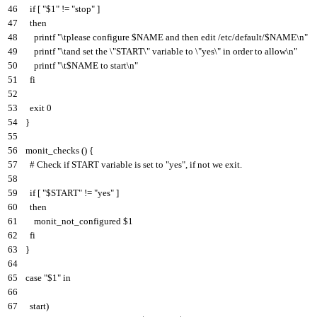
46
if
[
"$1"
!=
"stop"
]
47
then
48
printf
"\tplease configure $NAME and then edit /etc/default/$NAME\n"
49
printf
"\tand set the \"START\" variable to \"yes\" in order to allow\n"
50
printf
"\t$NAME to start\n"
51
fi
52
53
exit
0
54
}
55
56
monit_checks
(
)
{
57
# Check if START variable is set to "yes", if not we exit.
58
59
if
[
"$START"
!=
"yes"
]
60
then
61
monit_not
_
configured
$
1
62
fi
63
}
64
65
case
"$1"
in
66
67
start
)