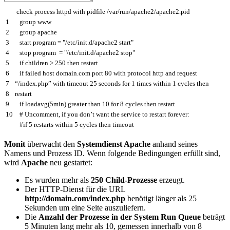
check
process
httpd
with
pidfile
/
var
/
run
/
apache2
/
apache2
.
pid
1
group
www
2
group
apache
3
start
program
=
"/etc/init.d/apache2 start"
4
stop
program
=
"/etc/init.d/apache2 stop"
5
if
children
>
250
then
restart
6
if
failed
host
domain
.
com
port
80
with
protocol
http
and
request
7
“
/
index
.
php
”
with
timeout
25
seconds
for
1
times
within
1
cycles
then
8
restart
9
if
loadavg
(
5min
)
greater
than
10
for
8
cycles
then
restart
10
# Uncomment, if you don’t want the service to restart forever:
#if 5 restarts within 5 cycles then timeout
Monit
überwacht den
Systemdienst Apache
anhand seines
Namens und Prozess ID. Wenn folgende Bedingungen erfüllt sind,
wird
Apache
neu gestartet:
Es wurden mehr als
250 Child-Prozesse
erzeugt.
Der HTTP-Dienst für die URL
http://domain.com/index.php
benötigt länger als 25
Sekunden um eine Seite auszuliefern.
Die
Anzahl der Prozesse in der System Run Queue
beträgt
5 Minuten lang mehr als 10, gemessen innerhalb von 8