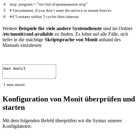
4
stop
program
=
"/etc/init.d/spamassassin stop"
5
# Uncomment, if you don’t want the service to restart forever:
6
#if 5 restarts within 5 cycles then timeout
Weitere
Beispiele für viele andere Systemdienste
sind im Ordner
/etc/monit/conf-available
zu finden. Es lohnt auf alle Fälle, sich
tiefer in die mächtige
Skriptsprache von Monit
anhand des
Manuals einzulesen:
1
man
monit
Konfiguration von Monit überprüfen und
starten
Mit dem folgenden Befehl überprüfen wir die Syntax unserer
Konfigdateien: