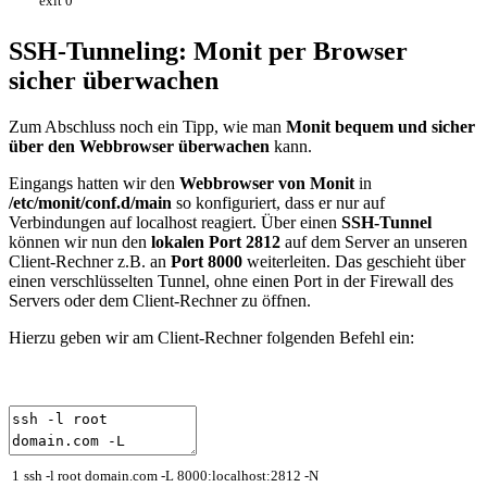
exit
0
SSH-Tunneling: Monit per Browser
sicher überwachen
Zum Abschluss noch ein Tipp, wie man
Monit bequem und sicher
über den Webbrowser überwachen
kann.
Eingangs hatten wir den
Webbrowser von Monit
in
/etc/monit/conf.d/main
so konfiguriert, dass er nur auf
Verbindungen auf localhost reagiert. Über einen
SSH-Tunnel
können wir nun den
lokalen Port 2812
auf dem Server an unseren
Client-Rechner z.B. an
Port 8000
weiterleiten. Das geschieht über
einen verschlüsselten Tunnel, ohne einen Port in der Firewall des
Servers oder dem Client-Rechner zu öffnen.
Hierzu geben wir am Client-Rechner folgenden Befehl ein:
1
ssh
-
l
root
domain
.
com
-
L
8000
:
localhost
:
2812
-
N