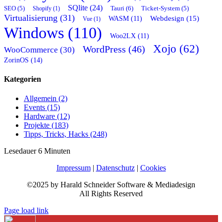
SQlite (24)
Tauri (6)
SEO (5)
Shopify (1)
Ticket-System (5)
Virtualisierung (31)
Webdesign (15)
WASM (11)
Vue (1)
Windows (110)
Woo2LX (11)
Xojo (62)
WordPress (46)
WooCommerce (30)
ZorinOS (14)
Kategorien
Allgemein (2)
Events (15)
Hardware (12)
Projekte (183)
Tipps, Tricks, Hacks (248)
Lesedauer
6
Minuten
Impressum
|
Datenschutz
|
Cookies
©2025 by Harald Schneider Software & Mediadesign
All Rights Reserved
Page load link