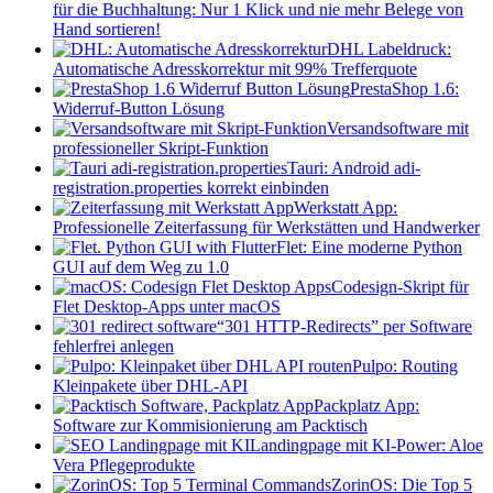
für die Buchhaltung: Nur 1 Klick und nie mehr Belege von
Hand sortieren!
DHL Labeldruck:
Automatische Adresskorrektur mit 99% Trefferquote
PrestaShop 1.6:
Widerruf-Button Lösung
Versandsoftware mit
professioneller Skript-Funktion
Tauri: Android adi-
registration.properties korrekt einbinden
Werkstatt App:
Professionelle Zeiterfassung für Werkstätten und Handwerker
Flet: Eine moderne Python
GUI auf dem Weg zu 1.0
Codesign-Skript für
Flet Desktop-Apps unter macOS
“301 HTTP-Redirects” per Software
fehlerfrei anlegen
Pulpo: Routing
Kleinpakete über DHL-API
Packplatz App:
Software zur Kommisionierung am Packtisch
Landingpage mit KI-Power: Aloe
Vera Pflegeprodukte
ZorinOS: Die Top 5