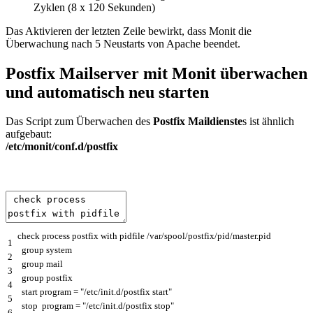
Zyklen (8 x 120 Sekunden)
Das Aktivieren der letzten Zeile bewirkt, dass Monit die
Überwachung nach 5 Neustarts von Apache beendet.
Postfix Mailserver mit Monit überwachen
und automatisch neu starten
Das Script zum Überwachen des
Postfix Maildienste
s ist ähnlich
aufgebaut:
/etc/monit/conf.d/postfix
check
process
postfix
with
pidfile
/
var
/
spool
/
postfix
/
pid
/
master
.
pid
1
group
system
2
group
mail
3
group
postfix
4
start
program
=
"/etc/init.d/postfix start"
5
stop
program
=
"/etc/init.d/postfix stop"
6