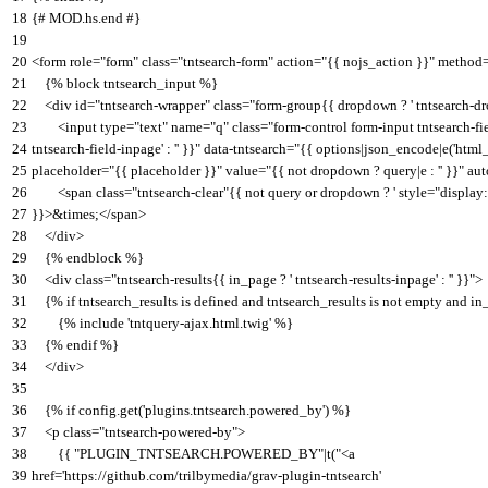
18
{
# MOD.hs.end #}
19
20
<
form
role
=
"form"
class
=
"tntsearch-form"
action
=
"{{ nojs_action }}"
method
21
{
%
block
tntsearch_input
%
}
22
<
div
id
=
"tntsearch-wrapper"
class
=
"form-group{{ dropdown ? ' tntsearch-dro
23
<
input
type
=
"text"
name
=
"q"
class
=
"form-control form-input tntsearch-fi
24
tntsearch-field-inpage' : '' }}"
data
-
tntsearch
=
"{{ options|json_encode|e('html_a
25
placeholder
=
"{{ placeholder }}"
value
=
"{{ not dropdown ? query|e : '' }}"
aut
26
<
span
class
=
"tntsearch-clear"
{
{
not
query
or
dropdown
?
' style="display
27
}
}
>
&
times
;
<
/
span
>
28
<
/
div
>
29
{
%
endblock
%
}
30
<
div
class
=
"tntsearch-results{{ in_page ? ' tntsearch-results-inpage' : '' }}"
>
31
{
%
if
tntsearch_results
is
defined
and
tntsearch_results
is
not
empty
and
in
32
{
%
include
'tntquery-ajax.html.twig'
%
}
33
{
%
endif
%
}
34
<
/
div
>
35
36
{
%
if
config
.
get
(
'plugins.tntsearch.powered_by'
)
%
}
37
<
p
class
=
"tntsearch-powered-by"
>
38
{
{
"PLUGIN_TNTSEARCH.POWERED_BY"
|
t
(
"<a
39
href='https://github.com/trilbymedia/grav-plugin-tntsearch'