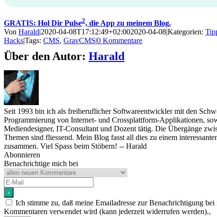
2
GRATIS: Hol Dir Pulse
, die App zu meinem Blog.
Von
Harald
|
2020-04-08T17:12:49+02:00
2020-04-08
|
Kategorien:
Tip
Hacks
|
Tags:
CMS
,
GravCMS
|
0 Kommentare
Über den Autor:
Harald
Seit 1993 bin ich als freiberuflicher Softwareentwickler mit den Sch
Programmierung von Internet- und Crossplattform-Applikationen, sow
Mediendesigner, IT-Consultant und Dozent tätig. Die Übergänge zwi
Themen sind fliessend. Mein Blog fasst all dies zu einem interessan
zusammen. Viel Spass beim Stöbern! -- Harald
Abonnieren
Benachrichtige mich bei
Ich stimme zu, daß meine Emailadresse zur Benachrichtigung bei
Kommentaren verwendet wird (kann jederzeit widerrufen werden).,