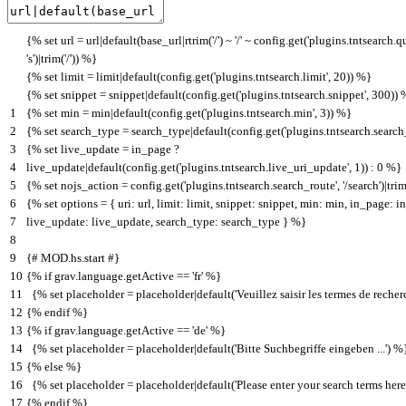
{
%
set
url
=
url
|
default
(
base_url
|
rtrim
(
'/'
)
~
'/'
~
config
.
get
(
'plugins.tntsearch.q
's'
)
|
trim
(
'/'
)
)
%
}
{
%
set
limit
=
limit
|
default
(
config
.
get
(
'plugins.tntsearch.limit'
,
20
)
)
%
}
{
%
set
snippet
=
snippet
|
default
(
config
.
get
(
'plugins.tntsearch.snippet'
,
300
)
)
1
{
%
set
min
=
min
|
default
(
config
.
get
(
'plugins.tntsearch.min'
,
3
)
)
%
}
2
{
%
set
search_type
=
search_type
|
default
(
config
.
get
(
'plugins.tntsearch.search
3
{
%
set
live_update
=
in
_
page
?
4
live_update
|
default
(
config
.
get
(
'plugins.tntsearch.live_uri_update'
,
1
)
)
:
0
%
}
5
{
%
set
nojs_action
=
config
.
get
(
'plugins.tntsearch.search_route'
,
'/search'
)
|
tri
6
{
%
set
options
=
{
uri
:
url
,
limit
:
limit
,
snippet
:
snippet
,
min
:
min
,
in_page
:
i
7
live_update
:
live_update
,
search_type
:
search
_
type
}
%
}
8
9
{
# MOD.hs.start #}
10
{
%
if
grav
.
language
.
getActive
==
'fr'
%
}
11
{
%
set
placeholder
=
placeholder
|
default
(
'Veuillez saisir les termes de recherc
12
{
%
endif
%
}
13
{
%
if
grav
.
language
.
getActive
==
'de'
%
}
14
{
%
set
placeholder
=
placeholder
|
default
(
'Bitte Suchbegriffe eingeben ...'
)
%
15
{
%
else
%
}
16
{
%
set
placeholder
=
placeholder
|
default
(
'Please enter your search terms here .
17
{
%
endif
%
}