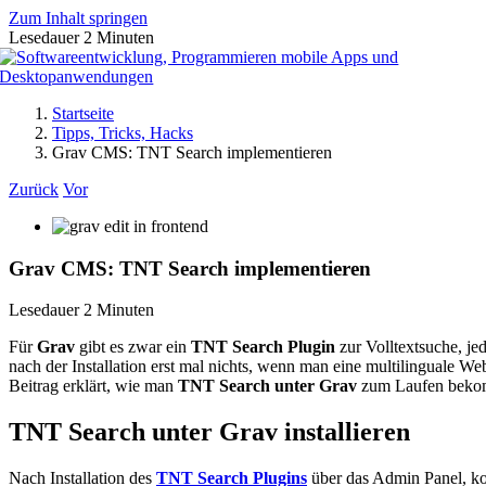
Zum Inhalt springen
Lesedauer
2
Minuten
Startseite
Tipps, Tricks, Hacks
Grav CMS: TNT Search implementieren
Zurück
Vor
Grav CMS: TNT Search implementieren
Lesedauer
2
Minuten
Für
Grav
gibt es zwar ein
TNT Search Plugin
zur Volltextsuche, jed
nach der Installation erst mal nichts, wenn man eine multilinguale Web
Beitrag erklärt, wie man
TNT Search unter Grav
zum Laufen beko
TNT Search unter Grav installieren
Nach Installation des
TNT Search Plugins
über das Admin Panel, ko