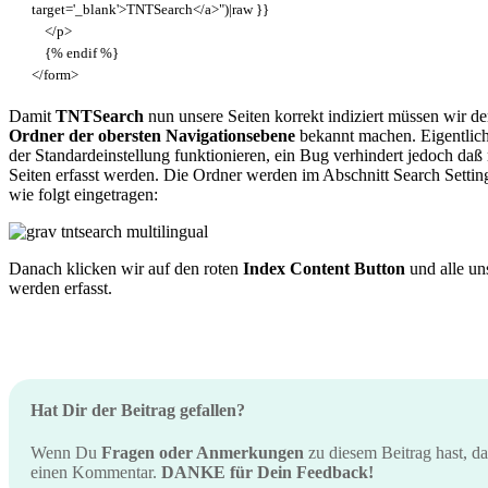
target='_blank'>TNTSearch</a>"
)
|
raw
}
}
<
/
p
>
{
%
endif
%
}
<
/
form
>
Damit
TNTSearch
nun unsere Seiten korrekt indiziert müssen wir 
Ordner der obersten Navigationsebene
bekannt machen. Eigentlich 
der Standardeinstellung funktionieren, ein Bug verhindert jedoch da
Seiten erfasst werden. Die Ordner werden im Abschnitt Search Settin
wie folgt eingetragen:
Danach klicken wir auf den roten
Index Content Button
und alle un
werden erfasst.
Hat Dir der Beitrag gefallen?
Wenn Du
Fragen oder Anmerkungen
zu diesem Beitrag hast, da
einen Kommentar.
DANKE für Dein Feedback!