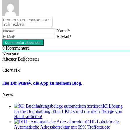
Name*
E-Mail*
0
Kommentare
Neuester
Ältester
Beliebtester
GRATIS
2
Hol Dir Pulse
, die App zu meinem Blog.
News
KI Lösung
für die Buchhaltung: Nur 1 Klick und nie mehr Belege von
Hand sortieren!
DHL Labeldruck:
Automatische Adresskorrektur mit 99% Trefferquote