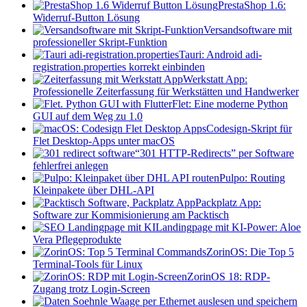
PrestaShop 1.6:
Widerruf-Button Lösung
Versandsoftware mit
professioneller Skript-Funktion
Tauri: Android adi-
registration.properties korrekt einbinden
Werkstatt App:
Professionelle Zeiterfassung für Werkstätten und Handwerker
Flet: Eine moderne Python
GUI auf dem Weg zu 1.0
Codesign-Skript für
Flet Desktop-Apps unter macOS
“301 HTTP-Redirects” per Software
fehlerfrei anlegen
Pulpo: Routing
Kleinpakete über DHL-API
Packplatz App:
Software zur Kommisionierung am Packtisch
Landingpage mit KI-Power: Aloe
Vera Pflegeprodukte
ZorinOS: Die Top 5
Terminal-Tools für Linux
ZorinOS 18: RDP-
Zugang trotz Login-Screen