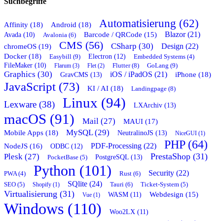
Suchbegriffe
Automatisierung (62)
Affinity (18)
Android (18)
Blazor (21)
Barcode / QRCode (15)
Avada (10)
Avalonia (6)
CMS (56)
CSharp (30)
chromeOS (19)
Design (22)
Docker (18)
Easybill (9)
Electron (12)
Embedded Systems (4)
FileMaker (10)
Flutter (8)
GoLang (9)
Flarum (3)
Flet (2)
Graphics (30)
iOS / iPadOS (21)
GravCMS (13)
iPhone (18)
JavaScript (73)
KI / AI (18)
Landingpage (8)
Linux (94)
Lexware (38)
LXArchiv (13)
macOS (91)
Mail (27)
MAUI (17)
MySQL (29)
Mobile Apps (18)
NeutralinoJS (13)
NiceGUI (1)
PHP (64)
PDF-Processing (22)
NodeJS (16)
ODBC (12)
PrestaShop (31)
Plesk (27)
PostgreSQL (13)
PocketBase (5)
Python (101)
Security (22)
Rust (6)
PWA (4)
SQlite (24)
Tauri (6)
SEO (5)
Shopify (1)
Ticket-System (5)
Virtualisierung (31)
Webdesign (15)
WASM (11)
Vue (1)
Windows (110)
Woo2LX (11)