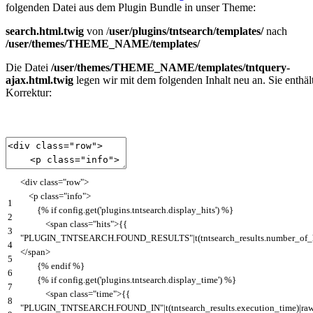
folgenden Datei aus dem Plugin Bundle in unser Theme:
search.html.twig
von /
user/plugins/tntsearch/templates/
nach
/user/themes/THEME_NAME/templates/
Die Datei
/user/themes/THEME_NAME/templates/tntquery-
ajax.html.twig
legen wir mit dem folgenden Inhalt neu an. Sie enthäl
Korrektur:
<
div
class
=
"row"
>
<
p
class
=
"info"
>
1
{
%
if
config
.
get
(
'plugins.tntsearch.display_hits'
)
%
}
2
<
span
class
=
"hits"
>
{
{
3
"PLUGIN_TNTSEARCH.FOUND_RESULTS"
|
t
(
tntsearch_results
.
number_of_
4
<
/
span
>
5
{
%
endif
%
}
6
{
%
if
config
.
get
(
'plugins.tntsearch.display_time'
)
%
}
7
<
span
class
=
"time"
>
{
{
8
"PLUGIN_TNTSEARCH.FOUND_IN"
|
t
(
tntsearch_results
.
execution_time
)
|
ra