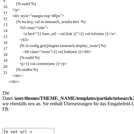
9
{
%
endif
%
}
10
<
/
p
>
11
<
div
style
=
"margin-top=40px"
>
12
{
%
for
key
,
val
in
tntsearch_results
.
hits
%
}
13
<
h5
class
=
"title"
>
14
<
a
href
=
"{{ base_url ~ val.link }}"
>
{
{
val
.
title
|
raw
}
}
<
/
a
>
15
<
/
h5
>
16
{
%
if
config
.
get
(
'plugins.tntsearch.display_route'
)
%
}
17
<
h6
class
=
"route"
>
{
{
val
.
link
|
raw
}
}
<
/
h6
>
18
{
%
endif
%
}
19
<
p
>
{
{
val
.
content
|
raw
}
}
<
/
p
>
20
{
%
endfor
%
}
21
<
/
div
>
<
/
div
>
Die
Datei /
user/themes/THEME_NAME/templates/partials
/tntsearch
wir ebenfalls neu an. Sie enthält Übersetzungen für das Eingabefeld-
FR: