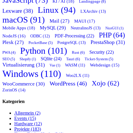
JavaScript (73)
KI / AI (18)
Landingpage (8)
Linux (94)
Lexware (38)
LXArchiv (13)
macOS (91)
Mail (27)
MAUI (17)
MySQL (29)
Mobile Apps (18)
NeutralinoJS (13)
NiceGUI (1)
PHP (64)
PDF-Processing (22)
NodeJS (16)
ODBC (12)
PrestaShop (31)
Plesk (27)
PostgreSQL (13)
PocketBase (5)
Python (101)
Security (22)
Rust (6)
PWA (4)
SQlite (24)
Tauri (6)
SEO (5)
Shopify (1)
Ticket-System (5)
Virtualisierung (31)
Webdesign (15)
WASM (11)
Vue (1)
Windows (110)
Woo2LX (11)
Xojo (62)
WordPress (46)
WooCommerce (30)
ZorinOS (14)
Kategorien
Allgemein (2)
Events (15)
Hardware (12)
Projekte (183)