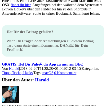
Eine umfassende
Liste aller Tastaturbefehle zum Mac und Mac
OSX
findet ihr hier
. Angefangen bei den während dem Systemstart
aktiven Hotkeys über den Finder bis hin zu den Shortcuts in
Anwendersoftware. Sollte in keiner Bookmark-Sammlung fehlen.
Hat Dir der Beitrag gefallen?
Wenn Du
Fragen oder Anmerkungen
zu diesem Beitrag
hast, dann starte einen Kommentar.
DANKE für Dein
Feedback!
2
GRATIS: Hol Dir Pulse
, die App zu meinem Blog.
Von
Harald
|
2018-02-26T11:28:28+01:00
2012-03-15
|
Kategorien:
Tipps, Tricks, Hacks
|
Tags:
macOS
|
0 Kommentare
Über den Autor:
Harald