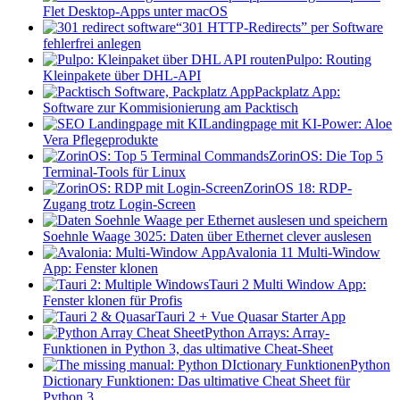
Flet Desktop-Apps unter macOS
“301 HTTP-Redirects” per Software
fehlerfrei anlegen
Pulpo: Routing
Kleinpakete über DHL-API
Packplatz App:
Software zur Kommisionierung am Packtisch
Landingpage mit KI-Power: Aloe
Vera Pflegeprodukte
ZorinOS: Die Top 5
Terminal-Tools für Linux
ZorinOS 18: RDP-
Zugang trotz Login-Screen
Soehnle Waage 3025: Daten über Ethernet clever auslesen
Avalonia 11 Multi-Window
App: Fenster klonen
Tauri 2 Multi Window App:
Fenster klonen für Profis
Tauri 2 + Vue Quasar Starter App
Python Arrays: Array-
Funktionen in Python 3, das ultimative Cheat-Sheet
Python
Dictionary Funktionen: Das ultimative Cheat Sheet für
Python 3