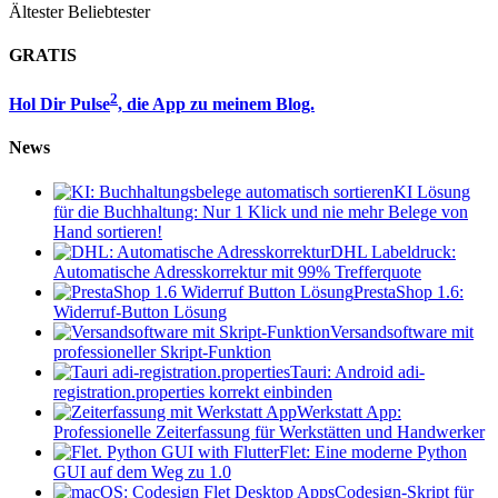
Ältester
Beliebtester
GRATIS
2
Hol Dir Pulse
, die App zu meinem Blog.
News
KI Lösung
für die Buchhaltung: Nur 1 Klick und nie mehr Belege von
Hand sortieren!
DHL Labeldruck:
Automatische Adresskorrektur mit 99% Trefferquote
PrestaShop 1.6:
Widerruf-Button Lösung
Versandsoftware mit
professioneller Skript-Funktion
Tauri: Android adi-
registration.properties korrekt einbinden
Werkstatt App:
Professionelle Zeiterfassung für Werkstätten und Handwerker
Flet: Eine moderne Python
GUI auf dem Weg zu 1.0
Codesign-Skript für