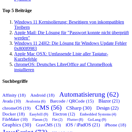
Top 5 Beiträge
Windows 11 Kernisolierung: Beseitigen von inkompatiblen
Treibern
Apple Mail: Die Lösung für "Passwort konnte nicht überprüft
werden"
Windows 11 24H2: Die Lösung für Windows Update Fehler
0x800f0983
Apple Mac OSX: Umfassende Liste aller Tastatur-
Kurzbefehle
chromeOS: Deutsches LibreOffice auf ChromeBook
installieren
Suchbegriffe
Automatisierung (62)
Affinity (18)
Android (18)
Blazor (21)
Barcode / QRCode (15)
Avada (10)
Avalonia (6)
CMS (56)
CSharp (30)
chromeOS (19)
Design (22)
Docker (18)
Easybill (9)
Electron (12)
Embedded Systems (4)
FileMaker (10)
Flutter (8)
GoLang (9)
Flarum (3)
Flet (2)
Graphics (30)
iOS / iPadOS (21)
GravCMS (13)
iPhone (18)