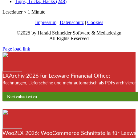
Tipps, Tricks, Hacks (248)
Lesedauer
< 1
Minute
Impressum
|
Datenschutz
|
Cookies
©2025 by Harald Schneider Software & Mediadesign
All Rights Reserved
Page load link
LXArchiv 2026 für Lexware Financial Office:
Rechnungen, Lieferscheine und mehr automatisch als PDFs archivieren. 
Kostenlos testen
Woo2LX 2026: WooCommerce Schnittstelle für Lexware