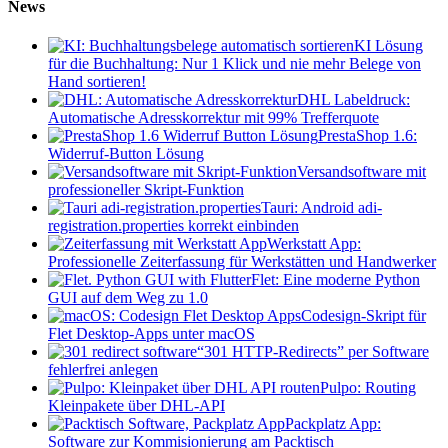
News
KI Lösung
für die Buchhaltung: Nur 1 Klick und nie mehr Belege von
Hand sortieren!
DHL Labeldruck:
Automatische Adresskorrektur mit 99% Trefferquote
PrestaShop 1.6:
Widerruf-Button Lösung
Versandsoftware mit
professioneller Skript-Funktion
Tauri: Android adi-
registration.properties korrekt einbinden
Werkstatt App:
Professionelle Zeiterfassung für Werkstätten und Handwerker
Flet: Eine moderne Python
GUI auf dem Weg zu 1.0
Codesign-Skript für
Flet Desktop-Apps unter macOS
“301 HTTP-Redirects” per Software
fehlerfrei anlegen
Pulpo: Routing
Kleinpakete über DHL-API
Packplatz App:
Software zur Kommisionierung am Packtisch