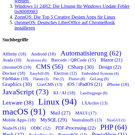
werden"
Windows 11 24H2: Die Lösung für Windows Update Fehler
0x800f0983
ZorinOS: Die Top 5 Creative Design Apps für Linux
chromeOS: Deutsches LibreOffice auf ChromeBook
installieren
Suchbegriffe
Automatisierung (62)
Affinity (18)
Android (18)
Blazor (21)
Barcode / QRCode (15)
Avada (10)
Avalonia (6)
CMS (56)
CSharp (30)
chromeOS (19)
Design (22)
Docker (18)
Easybill (9)
Electron (12)
Embedded Systems (4)
FileMaker (10)
Flutter (8)
GoLang (9)
Flarum (3)
Flet (2)
Graphics (30)
iOS / iPadOS (21)
GravCMS (13)
iPhone (18)
JavaScript (73)
KI / AI (18)
Landingpage (8)
Linux (94)
Lexware (38)
LXArchiv (13)
macOS (91)
Mail (27)
MAUI (17)
MySQL (29)
Mobile Apps (18)
NeutralinoJS (13)
NiceGUI (1)
PHP (64)
PDF-Processing (22)
NodeJS (16)
ODBC (12)
PrestaShop (31)
Plesk (27)
PostgreSQL (13)
PocketBase (5)