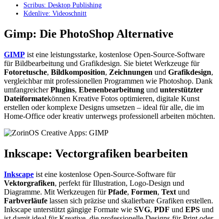
Scribus: Desktop Publishing
Kdenlive: Videoschnitt
Gimp: Die PhotoShop Alternative
GIMP
ist eine leistungsstarke, kostenlose Open-Source-Software
für Bildbearbeitung und Grafikdesign. Sie bietet Werkzeuge für
Fotoretusche
,
Bildkomposition
,
Zeichnungen
und
Grafikdesign
,
vergleichbar mit professionellen Programmen wie Photoshop. Dank
umfangreicher
Plugins
,
Ebenenbearbeitung
und
unterstützter
Dateiformate
können Kreative Fotos optimieren, digitale Kunst
erstellen oder komplexe Designs umsetzen – ideal für alle, die im
Home-Office oder kreativ unterwegs professionell arbeiten möchten.
Inkscape: Vectorgrafiken bearbeiten
Inkscape
ist eine kostenlose Open-Source-Software für
Vektorgrafiken
, perfekt für Illustration, Logo-Design und
Diagramme. Mit Werkzeugen für
Pfade
,
Formen
,
Text
und
Farbverläufe
lassen sich präzise und skalierbare Grafiken erstellen.
Inkscape unterstützt gängige Formate wie
SVG
,
PDF
und
EPS
und
ist damit ideal für Kreative, die professionelle Designs für Print oder