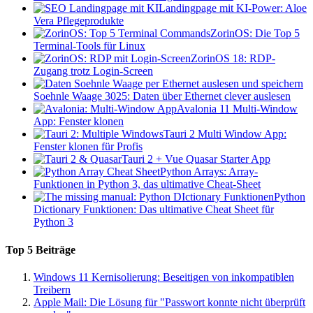
Landingpage mit KI-Power: Aloe
Vera Pflegeprodukte
ZorinOS: Die Top 5
Terminal-Tools für Linux
ZorinOS 18: RDP-
Zugang trotz Login-Screen
Soehnle Waage 3025: Daten über Ethernet clever auslesen
Avalonia 11 Multi-Window
App: Fenster klonen
Tauri 2 Multi Window App:
Fenster klonen für Profis
Tauri 2 + Vue Quasar Starter App
Python Arrays: Array-
Funktionen in Python 3, das ultimative Cheat-Sheet
Python
Dictionary Funktionen: Das ultimative Cheat Sheet für
Python 3
Top 5 Beiträge
Windows 11 Kernisolierung: Beseitigen von inkompatiblen
Treibern
Apple Mail: Die Lösung für "Passwort konnte nicht überprüft