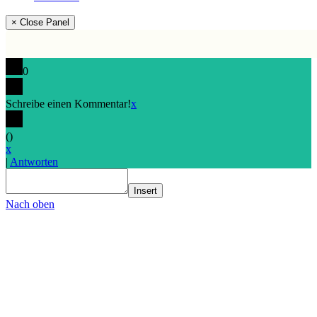
× Close Panel
0
Schreibe einen Kommentar!
x
(
)
x
|
Antworten
Insert
Nach oben