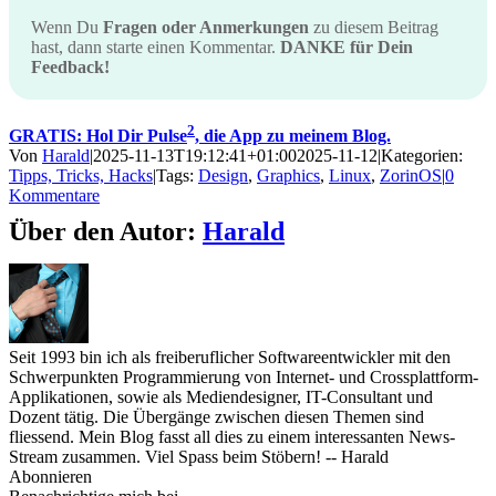
Wenn Du
Fragen oder Anmerkungen
zu diesem Beitrag
hast, dann starte einen Kommentar.
DANKE für Dein
Feedback!
2
GRATIS: Hol Dir Pulse
, die App zu meinem Blog.
Von
Harald
|
2025-11-13T19:12:41+01:00
2025-11-12
|
Kategorien:
Tipps, Tricks, Hacks
|
Tags:
Design
,
Graphics
,
Linux
,
ZorinOS
|
0
Kommentare
Über den Autor:
Harald
Seit 1993 bin ich als freiberuflicher Softwareentwickler mit den
Schwerpunkten Programmierung von Internet- und Crossplattform-
Applikationen, sowie als Mediendesigner, IT-Consultant und
Dozent tätig. Die Übergänge zwischen diesen Themen sind
fliessend. Mein Blog fasst all dies zu einem interessanten News-
Stream zusammen. Viel Spass beim Stöbern! -- Harald
Abonnieren