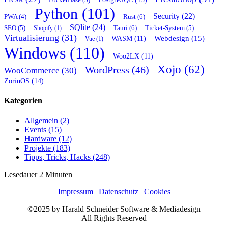
Python (101)
Security (22)
Rust (6)
PWA (4)
SQlite (24)
Tauri (6)
SEO (5)
Shopify (1)
Ticket-System (5)
Virtualisierung (31)
Webdesign (15)
WASM (11)
Vue (1)
Windows (110)
Woo2LX (11)
Xojo (62)
WordPress (46)
WooCommerce (30)
ZorinOS (14)
Kategorien
Allgemein (2)
Events (15)
Hardware (12)
Projekte (183)
Tipps, Tricks, Hacks (248)
Lesedauer
2
Minuten
Impressum
|
Datenschutz
|
Cookies
©2025 by Harald Schneider Software & Mediadesign
All Rights Reserved