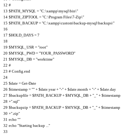
12
#
13
$
PATH_MYSQL
=
"C:\xampp\mysql\bin\"
14
$PATH_ZIPTOOL = "
C
:
\
Program
Files
\
7
-
Zip
\
"
15
$PATH_BACKUP = "
C
:
\
xampp
\
custom
\
backup
-
mysql
\
backups
\
"
16
17
$HOLD_DAYS = 7
18
19
$MYSQL_USR = "
root
"
20
$MYSQL_PWD = "
YOUR
_
PASSWORD
"
21
$MYSQL_DB = "
worktime
"
22
#
23
# Config.end
24
25
$date = Get-Date
26
$timestamp = "
" + $date.year + "
-
" + $date.month + "
-
" + $date.day
27
$backupfile = $PATH_BACKUP + $MYSQL_DB + "
_
" + $timestamp
28
+"
.
sql
"
29
$backupzip = $PATH_BACKUP + $MYSQL_DB + "
_
" + $timestamp
30
+"
.
zip
"
31
echo "
"
32
echo "
Starting
backup
.
.
.
"
33