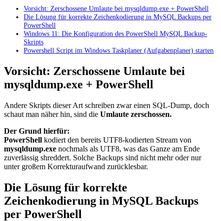
Vorsicht: Zerschossene Umlaute bei mysqldump.exe + PowerShell
Die Lösung für korrekte Zeichenkodierung in MySQL Backups per
PowerShell
Windows 11: Die Konfiguration des PowerShell MySQL Backup-
Skripts
Powershell Script im Windows Taskplaner (Aufgabenplaner) starten
Vorsicht: Zerschossene Umlaute bei
mysqldump.exe + PowerShell
Andere Skripts dieser Art schreiben zwar einen SQL-Dump, doch
schaut man näher hin, sind die
Umlaute zerschossen.
Der Grund hierfür:
PowerShell
kodiert den bereits UTF8-kodierten Stream von
mysqldump.exe
nochmals als UTF8, was das Ganze am Ende
zuverlässig shreddert. Solche Backups sind nicht mehr oder nur
unter großem Korrekturaufwand zurücklesbar.
Die Lösung für korrekte
Zeichenkodierung in MySQL Backups
per PowerShell