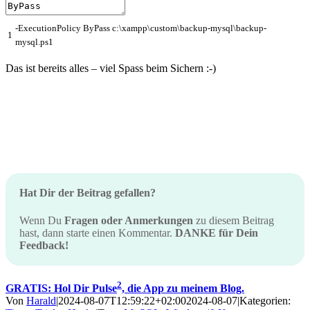
-
ExecutionPolicy
ByPass
c
:
\
xampp
\
custom
\
backup
-
mysql
\
backup
-
1
mysql
.
ps1
Das ist bereits alles – viel Spass beim Sichern :-)
Hat Dir der Beitrag gefallen?
Wenn Du
Fragen oder Anmerkungen
zu diesem Beitrag
hast, dann starte einen Kommentar.
DANKE für Dein
Feedback!
2
GRATIS: Hol Dir Pulse
, die App zu meinem Blog.
Von
Harald
|
2024-08-07T12:59:22+02:00
2024-08-07
|
Kategorien: