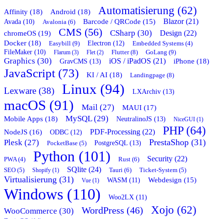
Automatisierung (62)
Affinity (18)
Android (18)
Blazor (21)
Barcode / QRCode (15)
Avada (10)
Avalonia (6)
CMS (56)
CSharp (30)
chromeOS (19)
Design (22)
Docker (18)
Easybill (9)
Electron (12)
Embedded Systems (4)
FileMaker (10)
Flutter (8)
GoLang (9)
Flarum (3)
Flet (2)
Graphics (30)
iOS / iPadOS (21)
GravCMS (13)
iPhone (18)
JavaScript (73)
KI / AI (18)
Landingpage (8)
Linux (94)
Lexware (38)
LXArchiv (13)
macOS (91)
Mail (27)
MAUI (17)
MySQL (29)
Mobile Apps (18)
NeutralinoJS (13)
NiceGUI (1)
PHP (64)
PDF-Processing (22)
NodeJS (16)
ODBC (12)
PrestaShop (31)
Plesk (27)
PostgreSQL (13)
PocketBase (5)
Python (101)
Security (22)
Rust (6)
PWA (4)
SQlite (24)
Tauri (6)
SEO (5)
Shopify (1)
Ticket-System (5)
Virtualisierung (31)
Webdesign (15)
WASM (11)
Vue (1)
Windows (110)
Woo2LX (11)
Xojo (62)
WordPress (46)
WooCommerce (30)