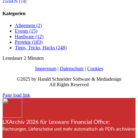
ZorinOS (14)
Kategorien
Allgemein (2)
Events (15)
Hardware (12)
Projekte (183)
Tipps, Tricks, Hacks (248)
Lesedauer
2
Minuten
Impressum
|
Datenschutz
|
Cookies
©2025 by Harald Schneider Software & Mediadesign
All Rights Reserved
Page load link
LXArchiv 2026 für Lexware Financial Office:
Rechnungen, Lieferscheine und mehr automatisch als PDFs archivieren. 