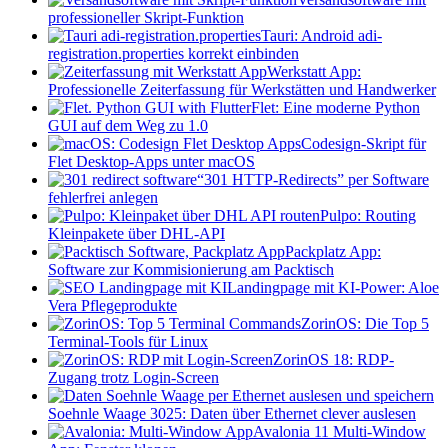
professioneller Skript-Funktion
Tauri: Android adi-
registration.properties korrekt einbinden
Werkstatt App:
Professionelle Zeiterfassung für Werkstätten und Handwerker
Flet: Eine moderne Python
GUI auf dem Weg zu 1.0
Codesign-Skript für
Flet Desktop-Apps unter macOS
“301 HTTP-Redirects” per Software
fehlerfrei anlegen
Pulpo: Routing
Kleinpakete über DHL-API
Packplatz App:
Software zur Kommisionierung am Packtisch
Landingpage mit KI-Power: Aloe
Vera Pflegeprodukte
ZorinOS: Die Top 5
Terminal-Tools für Linux
ZorinOS 18: RDP-
Zugang trotz Login-Screen
Soehnle Waage 3025: Daten über Ethernet clever auslesen
Avalonia 11 Multi-Window