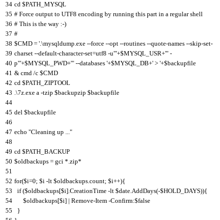
34
cd $PATH_MYSQL
35
# Force output to UTF8 encoding by running this part in a regular shell
36
# This is the way :-)
37
#
38
$CMD = '.\mysqldump.exe --force --opt --routines --quote-names --skip-set-
39
charset --default-character-set=utf8 -u"
'+$MYSQL_USR+'
" -
40
p"
'+$MYSQL_PWD+'
" --databases '+$MYSQL_DB+' > '+$backupfile
41
& cmd /c $CMD
42
cd $PATH_ZIPTOOL
43
.\7z.exe a -tzip $backupzip $backupfile
44
45
del $backupfile
46
47
echo "
Cleaning
up
.
.
.
"
48
49
cd $PATH_BACKUP
50
$oldbackups = gci *.zip*
51
52
for($i=0; $i -lt $oldbackups.count; $i++){
53
if ($oldbackups[$i].CreationTime -lt $date.AddDays(-$HOLD_DAYS)){
54
$oldbackups[$i] | Remove-Item -Confirm:$false
55
}