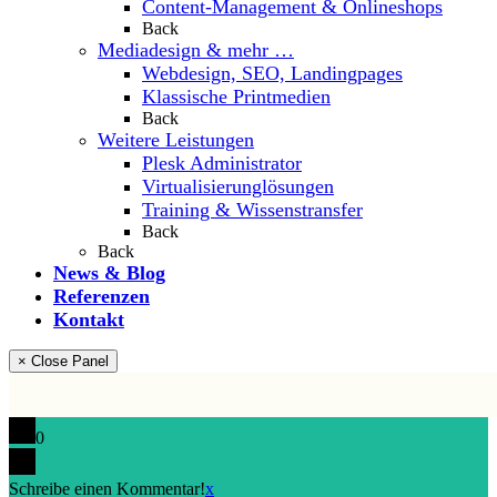
Content-Management & Onlineshops
Back
Mediadesign & mehr …
Webdesign, SEO, Landingpages
Klassische Printmedien
Back
Weitere Leistungen
Plesk Administrator
Virtualisierunglösungen
Training & Wissenstransfer
Back
Back
News & Blog
Referenzen
Kontakt
× Close Panel
0
Schreibe einen Kommentar!
x