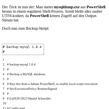
Der Trick ist nun der: Man startet
mysqldump.exe
aus
PowerShell
heraus in einem regulären Shell-Prozess. Somit bleibt alles sauber
UTF8-kodiert, da
PowerShell
keinen Zugriff auf den Output-
Stream hat.
Doch nun zum Backup-Skript:
1
2
# backup-mysql 1.0.4
3
#
4
# Backup a MySQL database.
5
#
6
# Run this from a Admin PowerShell, to enable local script execution:
7
# Set-ExecutionPolicy RemoteSigned
8
#
9
# (c)2020-2023 Harald Schneider
10
11
# Config.start