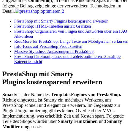
aufgeräumter
OnlineShop
, in dem das Einkaufen Spaß macht. Der
folgende Beitrag zeigt einige der verwendeten Technologien im
Detail.
PrestaShop mit Smarty Plugins kostensparend erweitern
PrestaShop: HTML-Tabellen anstatt Grafiken
PrestaShop: Organisieren von Fragen und Antworten über ein FAQ
Akkordeon
ReadMore für PrestaShop: Lange Texte am Mobilgeräten verkürzen
Info-Icons auf PrestaShop Produktseiten
Massive Stylesheet-Anpassungen in PrestaShop
PrestaShop für Smartphones und Tablets optimieren: 2-spaltige
Kategorieansicht
PrestaShop mit Smarty
Plugins kostensparend erweitern
Smarty
ist der Name des
Template-Engines von PrestaShop.
Richtig eingesetzt, ist Smarty ein mächtiges Werkzeug um
PrestaShop schnell und elegant zu erweitern. Im Gegensatz zur
Plugin-Programmierung gibt es keinen Overhead der MVC-
Implementierung, was erheblich Zeit und Kosten spart. Folgende
Teile des Shops wurden über
Smarty-Funktionen
und
Smarty-
Modifier
umgesetzt: