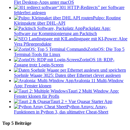
Flet Desktop-Apps unter macOS
“301 HTTP-Redirects” per Software
fehlerfrei anlegen
Pulpo: Routing
Kleinpakete über DHL-API
Packplatz App:
Software zur Kommisionierung am Packtisch
Landingpage mit KI-Power: Aloe
Vera Pflegeprodukte
ZorinOS: Die Top 5
Terminal-Tools für Linux
ZorinOS 18: RDP-
Zugang trotz Login-Screen
Soehnle Waage 3025: Daten über Ethernet clever auslesen
Avalonia 11 Multi-Window
App: Fenster klonen
Tauri 2 Multi Window App:
Fenster klonen für Profis
Tauri 2 + Vue Quasar Starter App
Python Arrays: Array-
Funktionen in Python 3, das ultimative Cheat-Sheet
Top 5 Beiträge