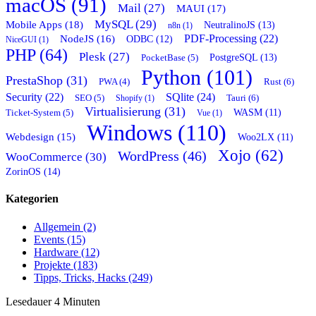
macOS (91)
Mail (27)
MAUI (17)
MySQL (29)
Mobile Apps (18)
NeutralinoJS (13)
n8n (1)
PDF-Processing (22)
NodeJS (16)
ODBC (12)
NiceGUI (1)
PHP (64)
Plesk (27)
PostgreSQL (13)
PocketBase (5)
Python (101)
PrestaShop (31)
Rust (6)
PWA (4)
Security (22)
SQlite (24)
Tauri (6)
SEO (5)
Shopify (1)
Virtualisierung (31)
WASM (11)
Ticket-System (5)
Vue (1)
Windows (110)
Webdesign (15)
Woo2LX (11)
Xojo (62)
WordPress (46)
WooCommerce (30)
ZorinOS (14)
Kategorien
Allgemein (2)
Events (15)
Hardware (12)
Projekte (183)
Tipps, Tricks, Hacks (249)
Lesedauer
4
Minuten