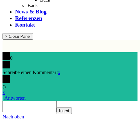
Back
News & Blog
Referenzen
Kontakt
× Close Panel
0
Schreibe einen Kommentar!
x
(
)
x
|
Antworten
Insert
Nach oben