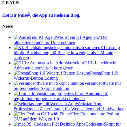
GRATIS
2
Hol Dir Pulse
, die App zu meinem Blog.
News
Was ist ein KI-Agenten? Der
ultimative Guide für Unternehmen
KI Lösung
für die Buchhaltung: 50 Belege in weniger als 1 Minute
sortieren
DHL Labeldruck:
Adressen automatisch korrigieren
PrestaShop 1.6:
Widerruf-Button Lösung
Versandsoftware mit
professioneller Skript-Funktion
Tauri: Android adi-
registration.properties korrekt einbinden
Werkstatt App:
Professionelle Zeiterfassung für Werkstätten und Handwerker
Flet: Eine moderne Python
GUI auf dem Weg zu 1.0
Codesign-Skript für