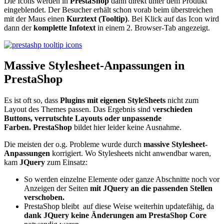
Die Icons werden in
PrestaShop
dann direkt unter dem Produkt
eingeblendet. Der Besucher erhält schon vorab beim überstreichen
mit der Maus einen
Kurztext (Tooltip)
. Bei Klick auf das Icon wird
dann der
komplette Infotext
in einem 2. Browser-Tab angezeigt.
Massive Stylesheet-Anpassungen in
PrestaShop
Es ist oft so, dass
Plugins mit eigenen StyleSheets
nicht zum
Layout des Themes passen. Das Ergebnis sind v
erschieden
Buttons, verrutschte Layouts oder unpassende
Farben.
PrestaShop
bildet hier leider keine Ausnahme.
Die meisten der o.g. Probleme wurde durch
massive Stylesheet-
Anpassungen
korrigiert. Wo Stylesheets nicht anwendbar waren,
kam
JQuery
zum Einsatz:
So werden einzelne Elemente oder ganze Abschnitte noch vor
Anzeigen der Seiten
mit JQuery an die passenden Stellen
verschoben.
PrestaShop bleibt auf diese Weise weiterhin updatefähig, da
dank JQuery keine Änderungen am PrestaShop Core