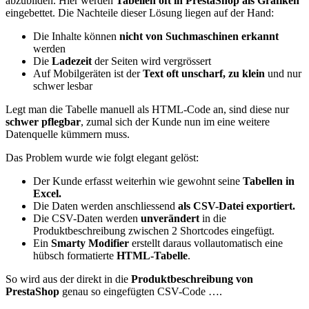
abzubilden. Hier werden
Tabellen oft in PrestaShop als Grafiken
eingebettet. Die Nachteile dieser Lösung liegen auf der Hand:
Die Inhalte können
nicht von Suchmaschinen erkannt
werden
Die
Ladezeit
der Seiten wird vergrössert
Auf Mobilgeräten ist der
Text oft unscharf, zu klein
und nur
schwer lesbar
Legt man die Tabelle manuell als HTML-Code an, sind diese nur
schwer pflegbar
, zumal sich der Kunde nun im eine weitere
Datenquelle kümmern muss.
Das Problem wurde wie folgt elegant gelöst:
Der Kunde erfasst weiterhin wie gewohnt seine
Tabellen in
Excel.
Die Daten werden anschliessend
als
CSV-Datei exportiert.
Die CSV-Daten werden
unverändert
in die
Produktbeschreibung zwischen 2 Shortcodes eingefügt.
Ein
Smarty Modifier
erstellt daraus vollautomatisch eine
hübsch formatierte
HTML-Tabelle
.
So wird aus der direkt in die
Produktbeschreibung von
PrestaShop
genau so eingefügten CSV-Code ….