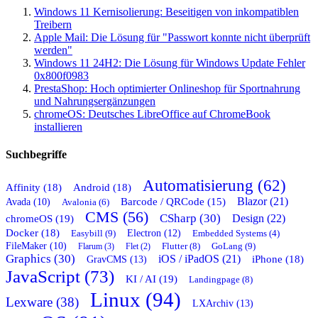
Windows 11 Kernisolierung: Beseitigen von inkompatiblen
Treibern
Apple Mail: Die Lösung für "Passwort konnte nicht überprüft
werden"
Windows 11 24H2: Die Lösung für Windows Update Fehler
0x800f0983
PrestaShop: Hoch optimierter Onlineshop für Sportnahrung
und Nahrungsergänzungen
chromeOS: Deutsches LibreOffice auf ChromeBook
installieren
Suchbegriffe
Automatisierung (62)
Affinity (18)
Android (18)
Blazor (21)
Barcode / QRCode (15)
Avada (10)
Avalonia (6)
CMS (56)
CSharp (30)
chromeOS (19)
Design (22)
Docker (18)
Easybill (9)
Electron (12)
Embedded Systems (4)
FileMaker (10)
Flutter (8)
GoLang (9)
Flarum (3)
Flet (2)
Graphics (30)
iOS / iPadOS (21)
GravCMS (13)
iPhone (18)
JavaScript (73)
KI / AI (19)
Landingpage (8)
Linux (94)
Lexware (38)
LXArchiv (13)