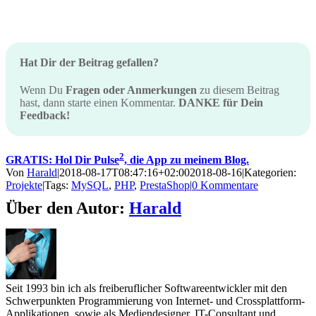
Hat Dir der Beitrag gefallen?
Wenn Du
Fragen oder Anmerkungen
zu diesem Beitrag
hast, dann starte einen Kommentar.
DANKE für Dein
Feedback!
2
GRATIS: Hol Dir Pulse
, die App zu meinem Blog.
Von
Harald
|
2018-08-17T08:47:16+02:00
2018-08-16
|
Kategorien:
Projekte
|
Tags:
MySQL
,
PHP
,
PrestaShop
|
0 Kommentare
Über den Autor:
Harald
Seit 1993 bin ich als freiberuflicher Softwareentwickler mit den
Schwerpunkten Programmierung von Internet- und Crossplattform-
Applikationen, sowie als Mediendesigner, IT-Consultant und