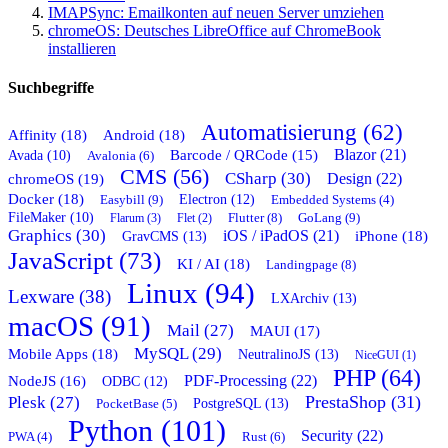
IMAPSync: Emailkonten auf neuen Server umziehen
chromeOS: Deutsches LibreOffice auf ChromeBook
installieren
Suchbegriffe
Automatisierung (62)
Affinity (18)
Android (18)
Blazor (21)
Barcode / QRCode (15)
Avada (10)
Avalonia (6)
CMS (56)
CSharp (30)
chromeOS (19)
Design (22)
Docker (18)
Easybill (9)
Electron (12)
Embedded Systems (4)
FileMaker (10)
Flutter (8)
GoLang (9)
Flarum (3)
Flet (2)
Graphics (30)
iOS / iPadOS (21)
GravCMS (13)
iPhone (18)
JavaScript (73)
KI / AI (18)
Landingpage (8)
Linux (94)
Lexware (38)
LXArchiv (13)
macOS (91)
Mail (27)
MAUI (17)
MySQL (29)
Mobile Apps (18)
NeutralinoJS (13)
NiceGUI (1)
PHP (64)
PDF-Processing (22)
NodeJS (16)
ODBC (12)
PrestaShop (31)
Plesk (27)
PostgreSQL (13)
PocketBase (5)
Python (101)
Security (22)
Rust (6)
PWA (4)