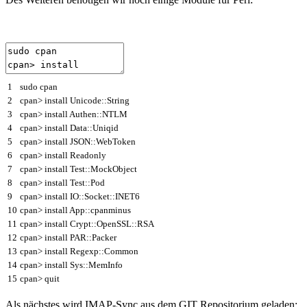
1
sudo
cpan
2
cpan
>
install
Unicode
::
String
3
cpan
>
install
Authen
::
NTLM
4
cpan
>
install
Data
::
Uniqid
5
cpan
>
install
JSON
::
WebToken
6
cpan
>
install
Readonly
7
cpan
>
install
Test
::
MockObject
8
cpan
>
install
Test
::
Pod
9
cpan
>
install
IO
::
Socket
::
INET6
10
cpan
>
install
App
::
cpanminus
11
cpan
>
install
Crypt
::
OpenSSL
::
RSA
12
cpan
>
install
PAR
::
Packer
13
cpan
>
install
Regexp
::
Common
14
cpan
>
install
Sys
::
MemInfo
15
cpan
>
quit
Als nächstes wird IMAP-Sync aus dem GIT Repositorium geladen: