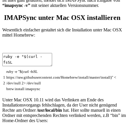
Ist alles glatt gelaufen, meldet sich IMAPSync nach Eingabe von
“imapsync -v”
mit seiner aktuellen Versionsnummer.
IMAPSync unter Mac OSX installieren
Wesentlich einfacher gestaltet sich die Installation unter Mac OSX
mittel Homebrew:
ruby
-
e
"$(curl -fsSL
1
https://raw.githubusercontent.com/Homebrew/install/master/install)"
<
2
/
dev
/
null
2
>
/
dev
/
null
brew
install
imapsync
Unter Mac OSX 10.11 wird das Verlinken am Ende des
Installationsvorgangs fehlschlagen, da der User nicht genügend
Rechte am Ordner
/usr/local/bin
hat. Hier sollte manuell in einen
Ordner mit entsprechenden Rechten verlinked werden, z.B “bin” im
Home-Ordner des Users: