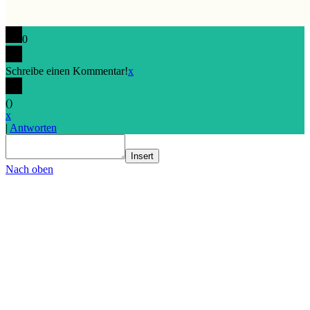
0
Schreibe einen Kommentar!
x
(
)
x
|
Antworten
Insert
Nach oben