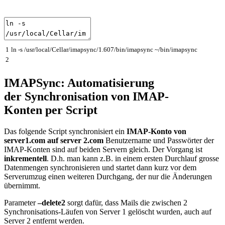
1
ln
-
s
/
usr
/
local
/
Cellar
/
imapsync
/
1.607
/
bin
/
imapsync
~
/
bin
/
imapsync
2
IMAPSync: Automatisierung
der Synchronisation von IMAP-
Konten per Script
Das folgende Script synchronisiert ein
IMAP-Konto von
server1.com auf server 2.com
Benutzername und Passwörter der
IMAP-Konten sind auf beiden Servern gleich. Der Vorgang ist
inkrementell
. D.h. man kann z.B. in einem ersten Durchlauf grosse
Datenmengen synchronisieren und startet dann kurz vor dem
Serverumzug einen weiteren Durchgang, der nur die Änderungen
übernimmt.
Parameter
–delete2
sorgt dafür, dass Mails die zwischen 2
Synchronisations-Läufen von Server 1 gelöscht wurden, auch auf
Server 2 entfernt werden.