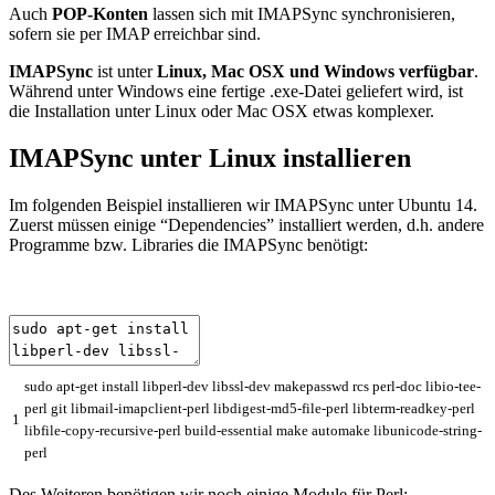
Auch
POP-Konten
lassen sich mit IMAPSync synchronisieren,
sofern sie per IMAP erreichbar sind.
IMAPSync
ist unter
Linux, Mac OSX und Windows verfügbar
.
Während unter Windows eine fertige .exe-Datei geliefert wird, ist
die Installation unter Linux oder Mac OSX etwas komplexer.
IMAPSync unter Linux installieren
Im folgenden Beispiel installieren wir IMAPSync unter Ubuntu 14.
Zuerst müssen einige “Dependencies” installiert werden, d.h. andere
Programme bzw. Libraries die IMAPSync benötigt:
sudo
apt
-
get
install
libperl
-
dev
libssl
-
dev
makepasswd
rcs
perl
-
doc
libio
-
tee
-
perl
git
libmail
-
imapclient
-
perl
libdigest
-
md5
-
file
-
perl
libterm
-
readkey
-
perl
1
libfile
-
copy
-
recursive
-
perl
build
-
essential
make
automake
libunicode
-
string
-
perl
Des Weiteren benötigen wir noch einige Module für Perl: