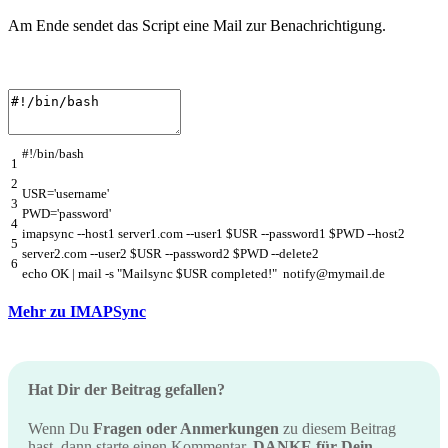
Am Ende sendet das Script eine Mail zur Benachrichtigung.
#!/bin/bash
1
2
USR
=
'username'
3
PWD
=
'password'
4
imapsync
--
host1
server1
.
com
--
user1
$
USR
--
password1
$
PWD
--
host2
5
server2
.
com
--
user2
$
USR
--
password2
$
PWD
--
delete2
6
echo
OK
|
mail
-
s
"Mailsync $USR completed!"
notify
@
mymail
.
de
Mehr zu IMAPSync
Hat Dir der Beitrag gefallen?
Wenn Du
Fragen oder Anmerkungen
zu diesem Beitrag
hast, dann starte einen Kommentar.
DANKE für Dein