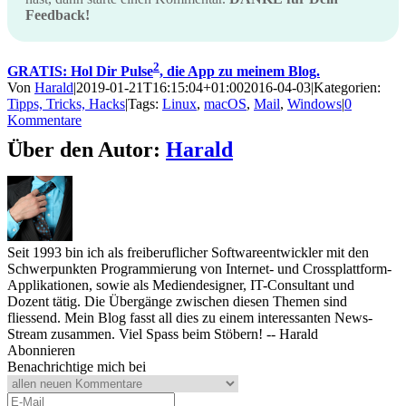
Feedback!
2
GRATIS: Hol Dir Pulse
, die App zu meinem Blog.
Von
Harald
|
2019-01-21T16:15:04+01:00
2016-04-03
|
Kategorien:
Tipps, Tricks, Hacks
|
Tags:
Linux
,
macOS
,
Mail
,
Windows
|
0
Kommentare
Über den Autor:
Harald
Seit 1993 bin ich als freiberuflicher Softwareentwickler mit den
Schwerpunkten Programmierung von Internet- und Crossplattform-
Applikationen, sowie als Mediendesigner, IT-Consultant und
Dozent tätig. Die Übergänge zwischen diesen Themen sind
fliessend. Mein Blog fasst all dies zu einem interessanten News-
Stream zusammen. Viel Spass beim Stöbern! -- Harald
Abonnieren
Benachrichtige mich bei