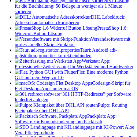
KI Lösung
für die Buchhaltung: 50 Belege in weniger als 1 Minute
sortieren
DHL Labeldruck:
Adressen automatisch korrigieren
PrestaShop 1.6:
Widerruf-Button Lösung
Versandsoftware mit
professioneller Skript-Funktion
Tauri: Android adi-
registration.properties korrekt einbinden
Werkstatt App:
Professionelle Zeiterfassung für Werkstätten und Handwerker
Flet: Eine moderne Python
GUI auf dem Weg zu 1.0
Codesign-Skript für
Flet Desktop-Apps unter macOS
“301 HTTP-Redirects” per Software
fehlerfrei anlegen
Pulpo: Routing
Kleinpakete über DHL-API
Packplatz App:
Software zur Kommisionierung am Packtisch
Landingpage mit KI-Power: Aloe
Vera Pflegeprodukte