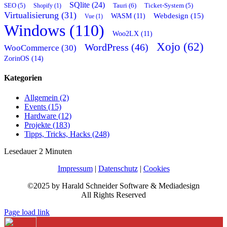
SQlite (24)
Tauri (6)
SEO (5)
Shopify (1)
Ticket-System (5)
Virtualisierung (31)
Webdesign (15)
WASM (11)
Vue (1)
Windows (110)
Woo2LX (11)
Xojo (62)
WordPress (46)
WooCommerce (30)
ZorinOS (14)
Kategorien
Allgemein (2)
Events (15)
Hardware (12)
Projekte (183)
Tipps, Tricks, Hacks (248)
Lesedauer
2
Minuten
Impressum
|
Datenschutz
|
Cookies
©2025 by Harald Schneider Software & Mediadesign
All Rights Reserved
Page load link