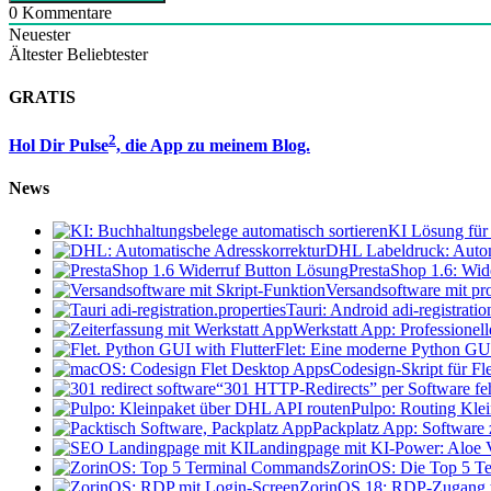
0
Kommentare
Neuester
Ältester
Beliebtester
GRATIS
2
Hol Dir Pulse
, die App zu meinem Blog.
News
KI Lösung für 
DHL Labeldruck: Autom
PrestaShop 1.6: Wid
Versandsoftware mit pro
Tauri: Android adi-registratio
Werkstatt App: Professionel
Flet: Eine moderne Python GU
Codesign-Skript für F
“301 HTTP-Redirects” per Software feh
Pulpo: Routing Kle
Packplatz App: Software
Landingpage mit KI-Power: Aloe V
ZorinOS: Die Top 5 Te
ZorinOS 18: RDP-Zugang t