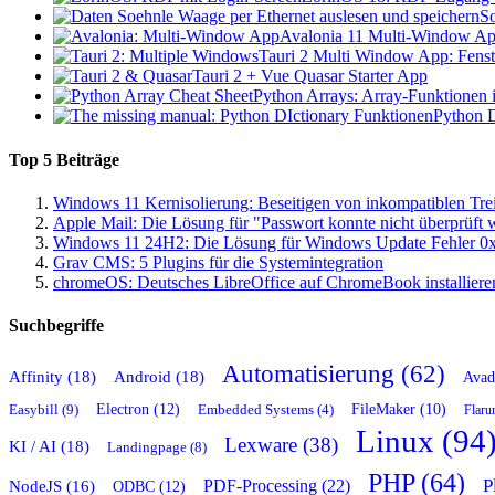
So
Avalonia 11 Multi-Window App
Tauri 2 Multi Window App: Fenste
Tauri 2 + Vue Quasar Starter App
Python Arrays: Array-Funktionen i
Python D
Top 5 Beiträge
Windows 11 Kernisolierung: Beseitigen von inkompatiblen Tre
Apple Mail: Die Lösung für "Passwort konnte nicht überprüft
Windows 11 24H2: Die Lösung für Windows Update Fehler 0
Grav CMS: 5 Plugins für die Systemintegration
chromeOS: Deutsches LibreOffice auf ChromeBook installiere
Suchbegriffe
Automatisierung (62)
Affinity (18)
Android (18)
Avad
Easybill (9)
Electron (12)
FileMaker (10)
Embedded Systems (4)
Flaru
Linux (94
Lexware (38)
KI / AI (18)
Landingpage (8)
PHP (64)
P
PDF-Processing (22)
NodeJS (16)
ODBC (12)