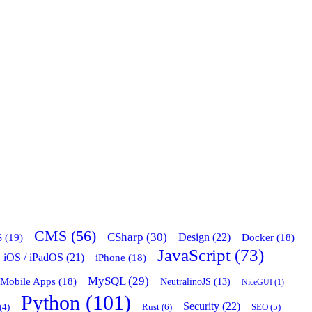
CMS (56)
CSharp (30)
 (19)
Design (22)
Docker (18)
JavaScript (73)
iOS / iPadOS (21)
iPhone (18)
MySQL (29)
Mobile Apps (18)
NeutralinoJS (13)
NiceGUI (1)
Python (101)
Security (22)
Rust (6)
(4)
SEO (5)