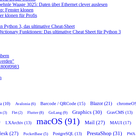
ehnle Waage 3025: Daten über Ethernet clever auslesen
: Fenster klonen
r klonen für Profis
n Python 3, das ultimative Cheat-Sheet
ictionary Funktionen: Das ultimative Cheat Sheet für Python 3
ibern
 werden"
x800f0983
n
Blazor (21)
chromeOS
Barcode / QRCode (15)
a (10)
Avalonia (6)
Graphics (30)
GravCMS (13)
Flutter (8)
GoLang (9)
m (3)
Flet (2)
)
macOS (91)
Mail (27)
LXArchiv (13)
MAUI (17)
PrestaShop (31)
lesk (27)
PostgreSQL (13)
PocketBase (5)
PWA 