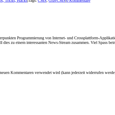
ps, Tricks, Hacks
|
Tags:
CMS
,
GravCMS
|
0 Kommentare
hwerpunkten Programmierung von Internet- und Crossplattform-Applikati
ll dies zu einem interessanten News-Stream zusammen. Viel Spass beim
 neuen Kommentaren verwendet wird (kann jederzeit widerrufen werden