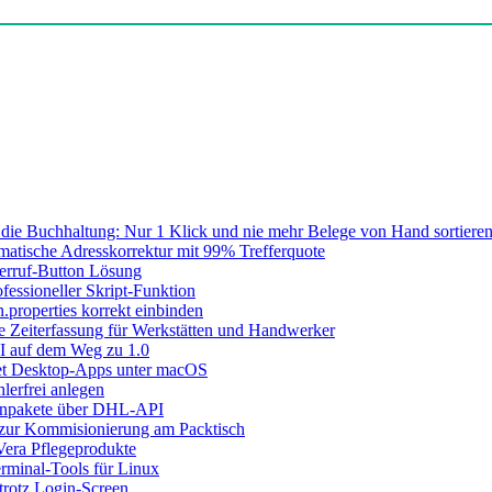
die Buchhaltung: Nur 1 Klick und nie mehr Belege von Hand sortieren
atische Adresskorrektur mit 99% Trefferquote
erruf-Button Lösung
fessioneller Skript-Funktion
n.properties korrekt einbinden
le Zeiterfassung für Werkstätten und Handwerker
I auf dem Weg zu 1.0
let Desktop-Apps unter macOS
lerfrei anlegen
inpakete über DHL-API
 zur Kommisionierung am Packtisch
era Pflegeprodukte
rminal-Tools für Linux
rotz Login-Screen