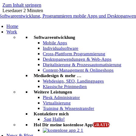
Zum Inhalt springen
Lesedauer
2
Minuten
Home
Work
Softwareentwicklung
Mobile Apps
Individualsoftware
Cross-Plattform Programmierung
Desktopanwendungen & Web-Apps
Digitalisierung & Prozessautomatisierung
Content-Management & Onlineshops
Mediadesign & mehr …
Webdesign, SEO, Landingpages
Klassische Printmedien
Weitere Leistungen
Plesk Administrator
Virtualisierung
Training & Wissenstransfer
Kontaktiere mich
Sag Hallo!
Hol Dir meine kostenlose App
GRATIS
News & Blog