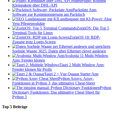
Pulpo: Routing
Kleinpakete über DHL-API
Packplatz App:
Software zur Kommisionierung am Packtisch
Landingpage mit KI-Power: Aloe
Vera Pflegeprodukte
ZorinOS: Die Top 5
Terminal-Tools für Linux
ZorinOS 18: RDP-
Zugang trotz Login-Screen
Soehnle Waage 3025: Daten über Ethernet clever auslesen
Avalonia 11 Multi-Window
App: Fenster klonen
Tauri 2 Multi Window App:
Fenster klonen für Profis
Tauri 2 + Vue Quasar Starter App
Python Arrays: Array-
Funktionen in Python 3, das ultimative Cheat-Sheet
Python
Dictionary Funktionen: Das ultimative Cheat Sheet für
Python 3
Top 5 Beiträge