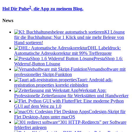
2
Hol Dir Pulse
, die App zu meinem Blog.
News
KI Lösung
für die Buchhaltung: Nur 1 Klick und nie mehr Belege von
Hand sortieren!
DHL Labeldruck:
Automatische Adresskorrektur mit 99% Trefferquote
PrestaShop 1.6:
Widerruf-Button Lösung
Versandsoftware mit
professioneller Skript-Funktion
Tauri: Android adi-
registration.properties korrekt einbinden
Werkstatt App:
Professionelle Zeiterfassung für Werkstätten und Handwerker
Flet: Eine moderne Python
GUI auf dem Weg zu 1.0
Codesign-Skript für
Flet Desktop-Apps unter macOS
“301 HTTP-Redirects” per Software
fehlerfrei anlegen