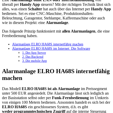
überall per
Handy App
steuern? Mit der richtigen Technik lässt sich
alles, was einen
Schalter
hat auch über das Internet per
Handy App
bedienen. Sei es eine CNC-Maschine, Produktionshallen-
Beleuchtung, Garagentor, Stehlampe, Kaffeemaschine oder auch
wie in diesem Projekt: eine
Alarmanlage
.
Das folgende Prinzip funktioniert mit
allen Alarmanlagen
, die eine
Fernbedienung haben.
Alarmanlage ELRO HA68S internetfähig machen
Alarmanlage ELRO HA68S im Internet: Die Software
1. Der App Server
2. Das Backend
3. Die mobile App
Alarmanlage ELRO HA68S internetfähig
machen
Das Modell
ELRO HA68S ist als Alarmanlage
im Preissegment
unter 500 EUR angesiedelt. Die Alarmanlage lässt sich lediglich an
der Basisstation selbst oder per
Funk-Fernbedienung
im Umkreis
von einigen 100 Metern bedienen. Ansonsten handelt es sich bei der
ELRO HA68S
ein geschlossenes System, d.h. es gibt
weder programmtechnischen Zugriff
auf die interne Steuerung