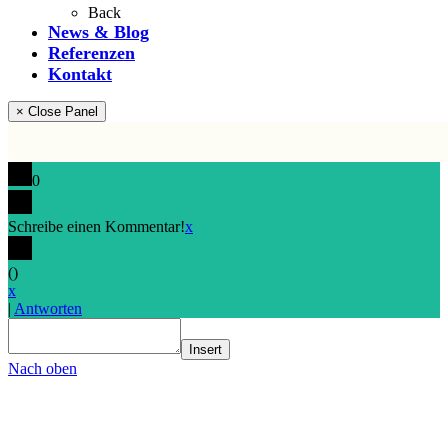
Back
News & Blog
Referenzen
Kontakt
× Close Panel
0
Schreibe einen Kommentar!
x
(
)
x
|
Antworten
Insert
Nach oben