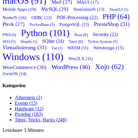
macOS (91)
Mail (27)
MAUI (17)
MySQL (29)
Mobile Apps (18)
NeutralinoJS (13)
NiceGUI (1)
PHP (64)
PDF-Processing (22)
NodeJS (16)
ODBC (12)
PrestaShop (31)
Plesk (27)
PostgreSQL (13)
PocketBase (5)
Python (101)
Security (22)
Rust (6)
PWA (4)
SQlite (24)
Tauri (6)
SEO (5)
Shopify (1)
Ticket-System (5)
Virtualisierung (31)
Webdesign (15)
WASM (11)
Vue (1)
Windows (110)
Woo2LX (11)
Xojo (62)
WordPress (46)
WooCommerce (30)
ZorinOS (14)
Kategorien
Allgemein (2)
Events (15)
Hardware (12)
Projekte (183)
Tipps, Tricks, Hacks (248)
Lesedauer
3
Minuten