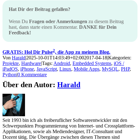
Hat Dir der Beitrag gefallen?
Wenn Du
Fragen oder Anmerkungen
zu diesem Beitrag
hast, dann starte einen Kommentar.
DANKE für Dein
Feedback!
2
GRATIS: Hol Dir Pulse
, die App zu meinem Blog.
Von
Harald
|
2025-10-01T14:03:49+02:00
2017-04-18
|
Kategorien:
Projekte
,
Hardware
|
Tags:
Android
,
Embedded Systems
,
iOS /
iPadOS
,
iPhone
,
JavaScript
,
Linux
,
Mobile Apps
,
MySQL
,
PHP
,
Python
|
0 Kommentare
Über den Autor:
Harald
Seit 1993 bin ich als freiberuflicher Softwareentwickler mit den
Schwerpunkten Programmierung von Internet- und Crossplattform-
Applikationen, sowie als Mediendesigner, IT-Consultant und
Dozent tätig. Die Übergänge zwischen diesen Themen sind