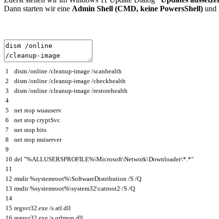
Dann starten wir eine
Admin Shell (CMD, keine PowersShell)
und f
1
dism
/
online
/
cleanup
-
image
/
scanhealth
2
dism
/
online
/
cleanup
-
image
/
checkhealth
3
dism
/
online
/
cleanup
-
image
/
restorehealth
4
5
net
stop
wuauserv
6
net
stop
cryptSvc
7
net
stop
bits
8
net
stop
msiserver
9
10
del
"%ALLUSERSPROFILE%\Microsoft\Network\Downloader\*.*"
11
12
rmdir
%
systemroot
%
\
SoftwareDistribution
/
S
/
Q
13
rmdir
%
systemroot
%
\
system32
\
catroot2
/
S
/
Q
14
15
regsvr32
.
exe
/
s
atl
.
dll
16
regsvr32
.
exe
/
s
urlmon
.
dll