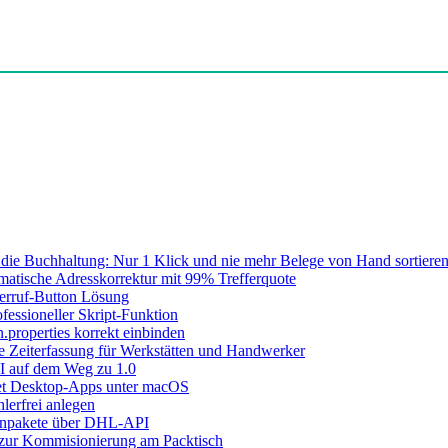
die Buchhaltung: Nur 1 Klick und nie mehr Belege von Hand sortieren
atische Adresskorrektur mit 99% Trefferquote
erruf-Button Lösung
fessioneller Skript-Funktion
n.properties korrekt einbinden
le Zeiterfassung für Werkstätten und Handwerker
I auf dem Weg zu 1.0
let Desktop-Apps unter macOS
lerfrei anlegen
inpakete über DHL-API
 zur Kommisionierung am Packtisch