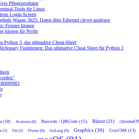
era Pflegeprodukte
rminal-Tools für Linux
rotz Login-Screen
ehnle Waage 3025: Daten über Ethernet clever auslesen
: Fenster klonen
r klonen für Profis
n Python 3, das ultimative Cheat-Sheet
ictionary Funktionen: Das ultimative Cheat Sheet für Python 3
ibern
 werden"
x800f0983
fe
n
Blazor (21)
chromeOS
Barcode / QRCode (15)
a (10)
Avalonia (6)
Graphics (30)
GravCMS (13)
Flutter (8)
GoLang (9)
m (3)
Flet (2)