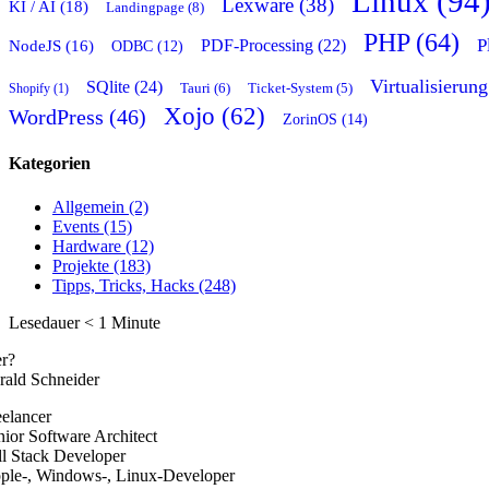
Linux (94
Lexware (38)
KI / AI (18)
Landingpage (8)
PHP (64)
P
PDF-Processing (22)
NodeJS (16)
ODBC (12)
Virtualisierung
SQlite (24)
Tauri (6)
Shopify (1)
Ticket-System (5)
Xojo (62)
WordPress (46)
ZorinOS (14)
Kategorien
Allgemein (2)
Events (15)
Hardware (12)
Projekte (183)
Tipps, Tricks, Hacks (248)
Lesedauer
< 1
Minute
r?
rald Schneider
eelancer
nior Software Architect
ll Stack Developer
ple-, Windows-, Linux-Developer