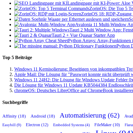
Landingpage mit KI-Power: Aloe V
ZorinOS: Die Top 5 Te
ZorinOS 18: RDP-Zugang t
So
Avalonia 11 Multi-Window App
Tauri 2 Multi Window App: Fenste
Tauri 2 + Vue Quasar Starter App
Python Arrays: Array-Funktionen i
Python D
Top 5 Beiträge
Windows 11 Kernisolierung: Beseitigen von inkompatiblen Tre
Apple Mail: Die Lösung für "Passwort konnte nicht überprüft
Windows 11 24H2: Die Lösung für Windows Update Fehler 0
Die Lösung für Windows 11 Update KB5044384 Endlosschlei
chromeOS: Deutsches LibreOffice auf ChromeBook installiere
Suchbegriffe
Automatisierung (62)
Affinity (18)
Android (18)
Avad
Easybill (9)
Electron (12)
FileMaker (10)
Embedded Systems (4)
Flaru