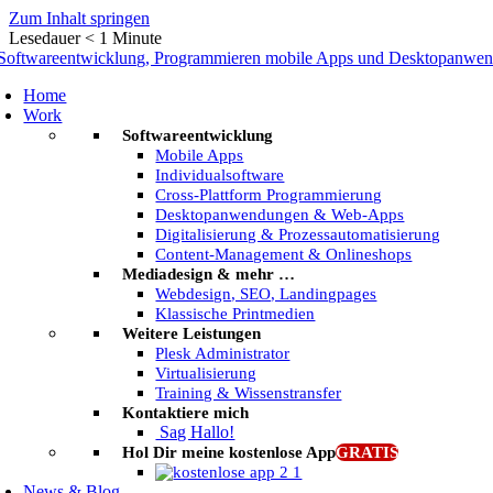
Zum Inhalt springen
Lesedauer
< 1
Minute
Home
Work
Softwareentwicklung
Mobile Apps
Individualsoftware
Cross-Plattform Programmierung
Desktopanwendungen & Web-Apps
Digitalisierung & Prozessautomatisierung
Content-Management & Onlineshops
Mediadesign & mehr …
Webdesign, SEO, Landingpages
Klassische Printmedien
Weitere Leistungen
Plesk Administrator
Virtualisierung
Training & Wissenstransfer
Kontaktiere mich
Sag Hallo!
Hol Dir meine kostenlose App
GRATIS
News & Blog