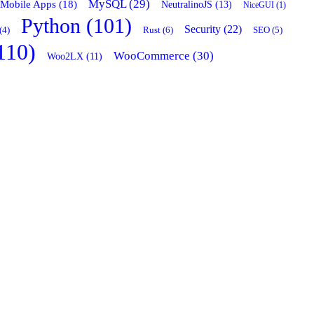
MySQL (29)
Mobile Apps (18)
NeutralinoJS (13)
NiceGUI (1)
Python (101)
Security (22)
Rust (6)
(4)
SEO (5)
110)
WooCommerce (30)
Woo2LX (11)