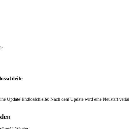
fe
sschleife
eine Update-Endlosschleife: Nach dem Update wird eine Neustart verlang
nden
n”
auf 1 Woche.