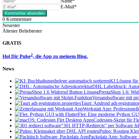
Name*
E-Mail*
0
Kommentare
Neuester
Ältester
Beliebtester
GRATIS
2
Hol Dir Pulse
, die App zu meinem Blog.
News
KI Lösung für 
DHL Labeldruck: Autom
PrestaShop 1.6: Wid
Versandsoftware mit pro
Tauri: Android adi-registratio
Werkstatt App: Professionel
Flet: Eine moderne Python GU
Codesign-Skript für F
“301 HTTP-Redirects” per Software feh
Pulpo: Routing Kle
Packplatz App: Software