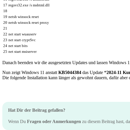
17
regsvr32
.
exe
/
s
mshtml
.
dll
18
19
netsh
winsock
reset
20
netsh
winsock
reset
proxy
21
22
net
start
wuauserv
23
net
start
cryptSvc
24
net
start
bits
25
net
start
msiserver
Danach beenden wir die ausgesetzten Updates und lassen Windows 1
Nun zeigt Windows 11 anstatt
KB5044384
das Update
“2024-11 Kum
Die folgende Installation kann länger als gewohnt dauern, dafür aber 
Hat Dir der Beitrag gefallen?
Wenn Du
Fragen oder Anmerkungen
zu diesem Beitrag hast, d