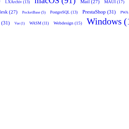
)
macOS (91)
Mail (27)
LXArchiv (13)
MAUI (17)
PrestaShop (31)
lesk (27)
PostgreSQL (13)
PocketBase (5)
PWA 
Windows (
 (31)
Webdesign (15)
WASM (11)
Vue (1)