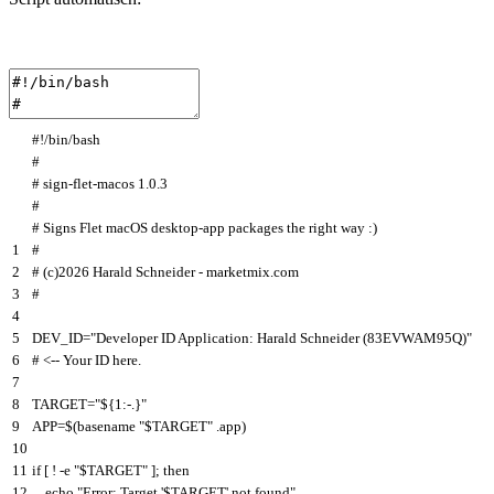
#!/bin/bash
#
# sign-flet-macos 1.0.3
#
# Signs Flet macOS desktop-app packages the right way :)
1
#
2
# (c)2026 Harald Schneider - marketmix.com
3
#
4
5
DEV_ID
=
"Developer ID Application: Harald Schneider (83EVWAM95Q)"
6
# <-- Your ID here.
7
8
TARGET
=
"${1:-.}"
9
APP
=
$
(
basename
"$TARGET"
.
app
)
10
11
if
[
!
-
e
"$TARGET"
]
;
then
12
echo
"Error: Target '$TARGET' not found"