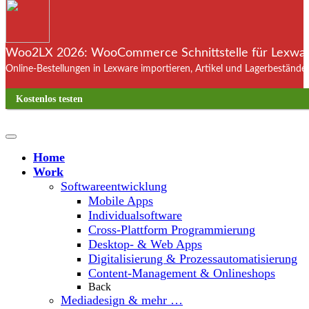
Woo2LX 2026: WooCommerce Schnittstelle für Lexware
Online-Bestellungen in Lexware importieren, Artikel und Lagerbestände
Kostenlos testen
Home
Work
Softwareentwicklung
Mobile Apps
Individualsoftware
Cross-Plattform Programmierung
Desktop- & Web Apps
Digitalisierung & Prozessautomatisierung
Content-Management & Onlineshops
Back
Mediadesign & mehr …