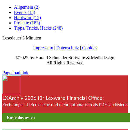
Allgemein (2)
Events (15)
Hardware (12)
Projekte (183)
Tipps, Tricks, Hacks (248)
Lesedauer
3
Minuten
Impressum
|
Datenschutz
|
Cookies
©2025 by Harald Schneider Software & Mediadesign
All Rights Reserved
Page load link
LXArchiv 2026 für Lexware Financial Office:
Rechnungen, Lieferscheine und mehr automatisch als PDFs archivieren. 
Kostenlos testen