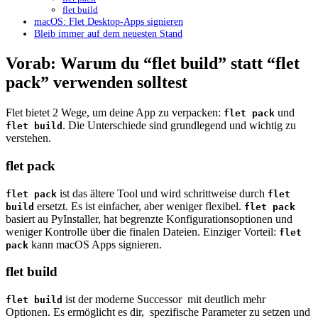
flet build
macOS: Flet Desktop-Apps signieren
Bleib immer auf dem neuesten Stand
Vorab: Warum du “flet build” statt “flet
pack” verwenden solltest
Flet bietet 2 Wege, um deine App zu verpacken:
und
flet pack
. Die Unterschiede sind grundlegend und wichtig zu
flet build
verstehen.
flet pack
ist das ältere Tool und wird schrittweise durch
flet pack
flet
ersetzt. Es ist einfacher, aber weniger flexibel.
build
flet pack
basiert au PyInstaller, hat begrenzte Konfigurationsoptionen und
weniger Kontrolle über die finalen Dateien. Einziger Vorteil:
flet
kann macOS Apps signieren.
pack
flet build
ist der moderne Successor mit deutlich mehr
flet build
Optionen. Es ermöglicht es dir, spezifische Parameter zu setzen und