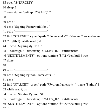
35
open
"${TARGET}"
36
sleep
5
37
osascript
-
e
"quit app \"${APP}\""
38
39
echo
"---------------------------------"
40
echo
"Signing Framework libs ..."
41
echo
"---------------------------------"
42
find
"$TARGET"
-
type
f
-
path
"*Frameworks*"
\
(
-
iname
'*.so'
-
o
-
iname
43
'*.dylib'
\
)
|
while
read
f
;
do
44
echo
"Signing dylib: $f"
45
codesign
-
f
--
timestamp
-
s
"$DEV_ID"
--
entitlements
46
"$ENTITLEMENTS"
--
options
runtime
"$f"
2
>
/
dev
/
null
||
true
47
done
48
49
echo
"---------------------------------"
50
echo
"Signing Python-Framework ..."
51
echo
"---------------------------------"
52
find
"$TARGET"
-
type
f
-
path
"*Python.framework*"
-
name
"Python"
|
53
while
read
f
;
do
54
echo
"Signing Python: $f"
55
codesign
-
f
--
timestamp
-
s
"$DEV_ID"
--
entitlements
56
"$ENTITLEMENTS"
--
options
runtime
"$f"
2
>
/
dev
/
null
||
true