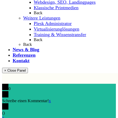
Webdesign, SEO, Landingpages
Klassische Printmedien
Back
Weitere Leistungen
Plesk Administrator
Virtualisierunglösungen
Training & Wissenstransfer
Back
Back
News & Blog
Referenzen
Kontakt
× Close Panel
0
Schreibe einen Kommentar!
x
(
)
x