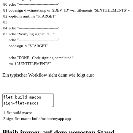
80
echo
"---------------------------------"
81
codesign
-
f
--
timestamp
-
s
"$DEV_ID"
--
entitlements
"$ENTITLEMENTS"
-
82
-
options
runtime
"$TARGET"
83
84
echo
"---------------------------------"
85
echo
"Verifying signature ..."
echo
"---------------------------------"
codesign
-
v
"$TARGET"
echo
"DONE - Code signing completed!"
rm
-
f
"$ENTITLEMENTS"
Ein typischer Workflow sieht dann wie folgt aus:
1
flet
build
macos
2
sign
-
flet
-
macos
build
/
macos
/
myapp
.
app
Bleib immer auf dem neuesten Stand