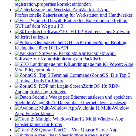
registration.properties korrekt einbinden
Werkstatt App:
Professionelle Zeiterfassung für Werkstätten und Handwerker
Flet: Eine moderne Python
GUI auf dem Weg zu 1.0
“301 HTTP-Redirects” per Software
fehlerfrei anlegen
Pulpo: Routing
Kleinpakete über DHL-API
Packplatz App:
Software zur Kommisionierung am Packtisch
Landingpage mit KI-Power: Aloe
Vera Pflegeprodukte
ZorinOS: Die Top 5
Terminal-Tools für Linux
ZorinOS 18: RDP-
Zugang trotz Login-Screen
Soehnle Waage 3025: Daten über Ethernet clever auslesen
Avalonia 11 Multi-Window
App: Fenster klonen
Tauri 2 Multi Window App:
Fenster klonen für Profis
Tauri 2 + Vue Quasar Starter App
Python Arrays: Array-