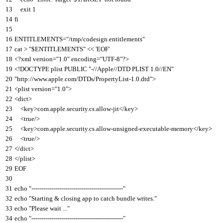
13
exit
1
14
fi
15
16
ENTITLEMENTS
=
"/tmp/codesign.entitlements"
17
cat
>
"$ENTITLEMENTS"
<<
'EOF'
18
<?
xml
version
=
"1.0"
encoding
=
"UTF-8"
?>
19
<
!
DOCTYPE
plist
PUBLIC
"-//Apple//DTD PLIST 1.0//EN"
20
"http://www.apple.com/DTDs/PropertyList-1.0.dtd"
>
21
<
plist
version
=
"1.0"
>
22
<
dict
>
23
<
key
>
com
.
apple
.
security
.
cs
.
allow
-
jit
<
/
key
>
24
<
true
/
>
25
<
key
>
com
.
apple
.
security
.
cs
.
allow
-
unsigned
-
executable
-
memory
<
/
key
>
26
<
true
/
>
27
<
/
dict
>
28
<
/
plist
>
29
EOF
30
31
echo
"----------------------------------------------"
32
echo
"Starting & closing app to catch bundle writes."
33
echo
"Please wait ..."
34
echo
"----------------------------------------------"