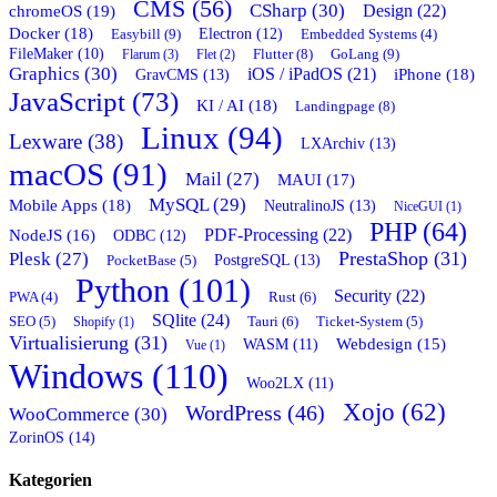
CMS (56)
CSharp (30)
chromeOS (19)
Design (22)
Docker (18)
Easybill (9)
Electron (12)
Embedded Systems (4)
FileMaker (10)
Flutter (8)
GoLang (9)
Flarum (3)
Flet (2)
Graphics (30)
iOS / iPadOS (21)
GravCMS (13)
iPhone (18)
JavaScript (73)
KI / AI (18)
Landingpage (8)
Linux (94)
Lexware (38)
LXArchiv (13)
macOS (91)
Mail (27)
MAUI (17)
MySQL (29)
Mobile Apps (18)
NeutralinoJS (13)
NiceGUI (1)
PHP (64)
PDF-Processing (22)
NodeJS (16)
ODBC (12)
PrestaShop (31)
Plesk (27)
PostgreSQL (13)
PocketBase (5)
Python (101)
Security (22)
Rust (6)
PWA (4)
SQlite (24)
Tauri (6)
SEO (5)
Shopify (1)
Ticket-System (5)
Virtualisierung (31)
Webdesign (15)
WASM (11)
Vue (1)
Windows (110)
Woo2LX (11)
Xojo (62)
WordPress (46)
WooCommerce (30)
ZorinOS (14)
Kategorien