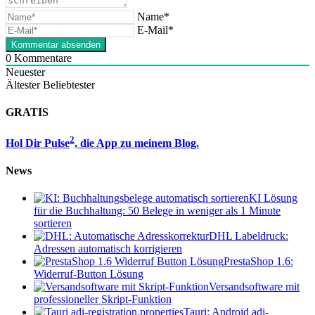
Name*
E-Mail*
0
Kommentare
Neuester
Ältester
Beliebtester
GRATIS
2
Hol Dir Pulse
, die App zu meinem Blog.
News
KI Lösung
für die Buchhaltung: 50 Belege in weniger als 1 Minute
sortieren
DHL Labeldruck:
Adressen automatisch korrigieren
PrestaShop 1.6:
Widerruf-Button Lösung
Versandsoftware mit
professioneller Skript-Funktion
Tauri: Android adi-