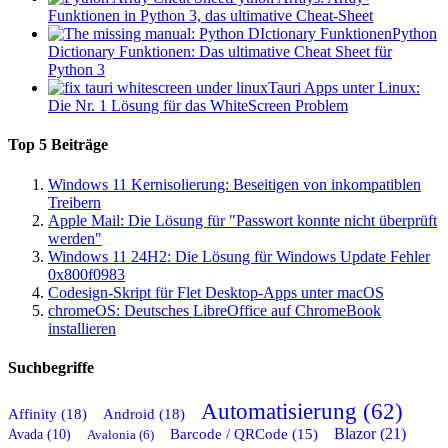
Funktionen in Python 3, das ultimative Cheat-Sheet
Python
Dictionary Funktionen: Das ultimative Cheat Sheet für
Python 3
Tauri Apps unter Linux:
Die Nr. 1 Lösung für das WhiteScreen Problem
Top 5 Beiträge
Windows 11 Kernisolierung: Beseitigen von inkompatiblen
Treibern
Apple Mail: Die Lösung für "Passwort konnte nicht überprüft
werden"
Windows 11 24H2: Die Lösung für Windows Update Fehler
0x800f0983
Codesign-Skript für Flet Desktop-Apps unter macOS
chromeOS: Deutsches LibreOffice auf ChromeBook
installieren
Suchbegriffe
Automatisierung (62)
Affinity (18)
Android (18)
Blazor (21)
Barcode / QRCode (15)
Avada (10)
Avalonia (6)