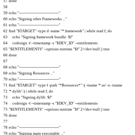
57
done
58
59
echo
"---------------------------------"
60
echo
"Signing other Frameworks ..."
61
echo
"---------------------------------"
62
find
"$TARGET"
-
type
d
-
name
"*.framework"
|
while
read
f
;
do
63
echo
"Signing framework bundle: $f"
64
codesign
-
f
--
timestamp
-
s
"$DEV_ID"
--
entitlements
65
"$ENTITLEMENTS"
--
options
runtime
"$f"
2
>
/
dev
/
null
||
true
66
done
67
68
echo
"---------------------------------"
69
echo
"Signing Resources ..."
70
echo
"---------------------------------"
71
find
"$TARGET"
-
type
f
-
path
"*Resources*"
\
(
-
iname
'*.so'
-
o
-
iname
72
'*.dylib'
\
)
|
while
read
f
;
do
73
echo
"Signing dylib: $f"
74
codesign
-
f
--
timestamp
-
s
"$DEV_ID"
--
entitlements
75
"$ENTITLEMENTS"
--
options
runtime
"$f"
2
>
/
dev
/
null
||
true
76
done
77
78
echo
"---------------------------------"
79
echo
"Signing main executable ..."