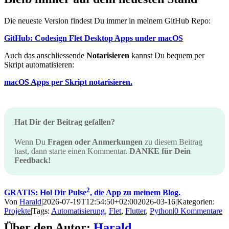
Die neueste Version findest Du immer in meinem GitHub Repo:
GitHub: Codesign Flet Desktop Apps under macOS
Auch das anschliessende
Notarisieren
kannst Du bequem per
Skript automatisieren:
macOS Apps per Skript notarisieren.
Hat Dir der Beitrag gefallen?
Wenn Du
Fragen oder Anmerkungen
zu diesem Beitrag
hast, dann starte einen Kommentar.
DANKE für Dein
Feedback!
2
GRATIS: Hol Dir Pulse
, die App zu meinem Blog.
Von
Harald
|
2026-07-19T12:54:50+02:00
2026-03-16
|
Kategorien:
Projekte
|
Tags:
Automatisierung
,
Flet
,
Flutter
,
Python
|
0 Kommentare
Über den Autor:
Harald